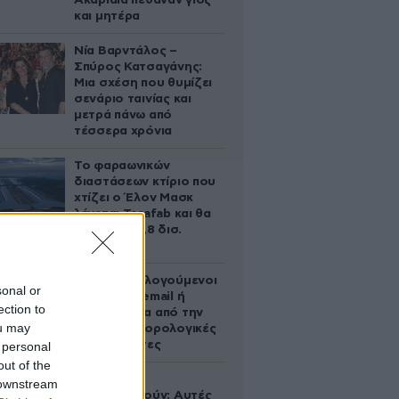
Ακαριαία πέθαναν γιος
και μητέρα
Νία Βαρντάλος –
Σπύρος Κατσαγάνης:
Μια σχέση που θυμίζει
σενάριο ταινίας και
μετρά πάνω από
τέσσερα χρόνια
Το φαραωνικών
διαστάσεων κτίριο που
χτίζει ο Έλον Μασκ
λέγεται Terafab και θα
κοστίσει 16,8 δισ.
δολάρια
Ποιοι φορολογούμενοι
sonal or
θα λάβουν email ή
ection to
τηλεφώνημα από την
ou may
ΑΑΔΕ για φορολογικές
εκκρεμότητες
 personal
out of the
Ογκολόγοι
 downstream
προειδοποιούν: Αυτές