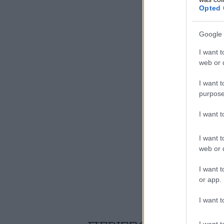
Opted 
Google 
I want t
web or d
I want t
purpose
I want 
I want t
web or d
I want t
or app.
I want t
I want t