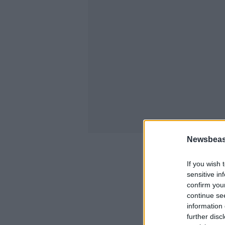
Newsbeast
If you wish 
sensitive in
confirm you
continue se
information 
further disc