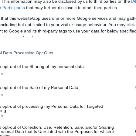
. This information may also be disclosed by us to third parties on the
IA
Participants
that may further disclose it to other third parties.
 that this website/app uses one or more Google services and may gath
including but not limited to your visit or usage behaviour. You may click 
 to Google and its third-party tags to use your data for below specifi
ogle consent section.
l Data Processing Opt Outs
o opt-out of the Sharing of my personal data.
In
o opt-out of the Sale of my Personal Data.
In
to opt-out of processing my Personal Data for Targeted
ing.
In
o opt-out of Collection, Use, Retention, Sale, and/or Sharing
ersonal Data that Is Unrelated with the Purposes for which it
lected.