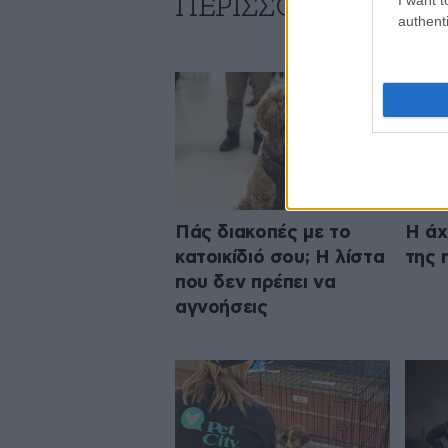
ΠΕΡΙΣΣΟΤΕΡΑ ΑΠΟ Τ
authenti
Πάς διακοπές με το
Η άχ
κατοικίδιό σου; Η λίστα
της 
που δεν πρέπει να
αγνοήσεις