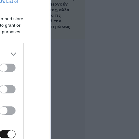
B’s List of
οι τροφές, περνούν
απαρατήρητες, αλλά
καλό είναι να τις
er and store
βγάλετε από την
to grant or
καθημερινότητά σας
ed purposes