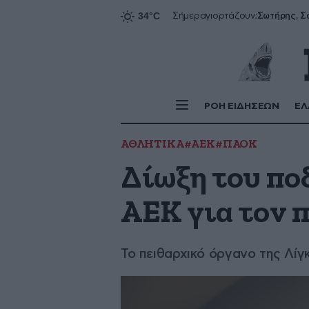
Σήμερα
γιορτάζουν:
ΡΟΗ ΕΙΔΗΣΕΩΝ
ΕΛ
ΑΘΛΗΤΙΚΑ
#ΑΕΚ
#ΠΑΟΚ
Δίωξη του πο
ΑΕΚ για τον 
Το πειθαρχικό όργανο της Λίγ