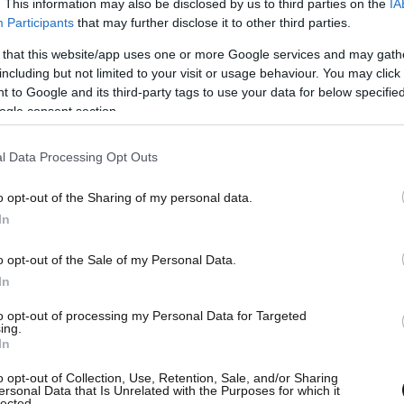
. This information may also be disclosed by us to third parties on the
IA
Participants
that may further disclose it to other third parties.
 that this website/app uses one or more Google services and may gath
including but not limited to your visit or usage behaviour. You may click 
 to Google and its third-party tags to use your data for below specifi
ogle consent section.
l Data Processing Opt Outs
o opt-out of the Sharing of my personal data.
In
έα, Κωνσταντίνο Σπυρόπουλο, ασκήθηκε
o opt-out of the Sale of my Personal Data.
ΠΑΕ ΑΕΚ, νομίμως εκπροσωπούμενης, διότι στις
In
Κ-ΠΑΕ ΠΑΟΚ, εκφωνήθηκαν υβριστικού
to opt-out of processing my Personal Data for Targeted
 κ. Στεφάν Λανουά, προέδρου της ΚΕΔ/ΕΠΟ.
ing.
In
o opt-out of Collection, Use, Retention, Sale, and/or Sharing
ersonal Data that Is Unrelated with the Purposes for which it
lected.