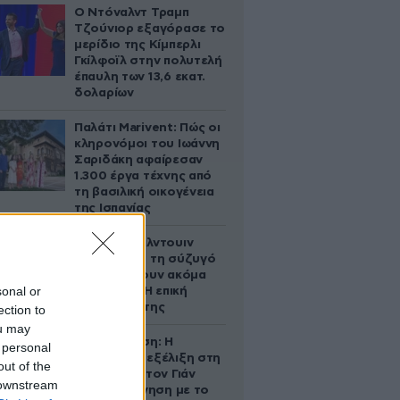
Ο Ντόναλντ Τραμπ
Τζούνιορ εξαγόρασε το
μερίδιο της Κίμπερλι
Γκίλφοϊλ στην πολυτελή
έπαυλη των 13,6 εκατ.
δολαρίων
Παλάτι Marivent: Πώς οι
κληρονόμοι του Ιωάννη
Σαριδάκη αφαίρεσαν
1.300 έργα τέχνης από
τη βασιλική οικογένεια
της Ισπανίας
Ο Άλεκ Μπάλντουιν
ζήτησε από τη σύζυγό
του να κάνουν ακόμα
sonal or
ένα παιδί – Η επική
αντίδρασή της
ection to
ou may
Αθηνά Ωνάση: Η
 personal
απρόσμενη εξέλιξη στη
out of the
διαμάχη με τον Γιάν
 downstream
Τοπς – Η κίνηση με το