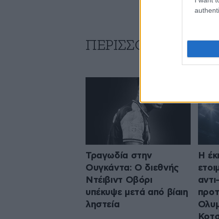
authenti
ΠΕΡΙΣΣΟΤΕΡΑ ΑΠΟ
Τραγωδία στην
Η έκ
Ουγκάντα: Ο διεθνής
ετοι
Ντέιβιντ Οβόρι
αντι
υπέκυψε μετά από βίαιη
προτ
ληστεία
Ολυμ
Κοτσ