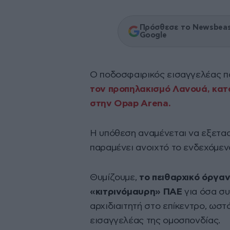
Πρόσθεσε το Newsbeast
Google
Ο ποδοσφαιρικός εισαγγελέας π
τον προπηλακισμό Λανουά, κατά
στην Opap Arena.
Η υπόθεση αναμένεται να εξετασ
παραμένει ανοιχτό το ενδεχόμεν
Θυμίζουμε,
το πειθαρχικό όργαν
«κιτρινόμαυρη» ΠΑΕ
για όσα συ
αρχιδιαιτητή στο επίκεντρο, ωστ
εισαγγελέας της ομοσπονδίας.