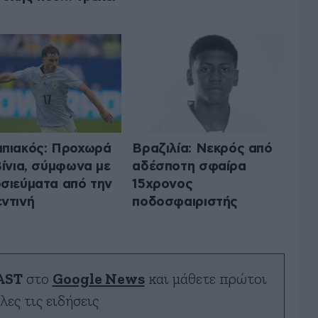
πιακός: Προχωρά
Βραζιλία: Νεκρός από
Βίνια, σύμφωνα με
αδέσποτη σφαίρα
σιεύματα από την
15χρονος
ντινή
ποδοσφαιριστής
AST
στο
Google News
και μάθετε πρώτοι
λες τις ειδήσεις