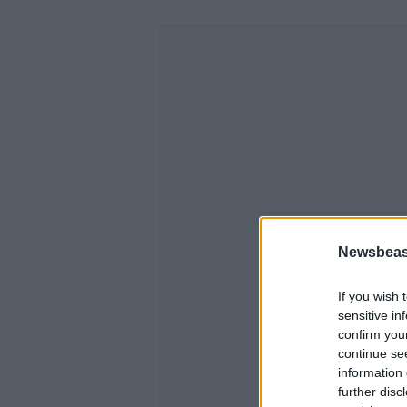
Newsbeast
If you wish 
sensitive in
confirm you
continue se
information 
further disc