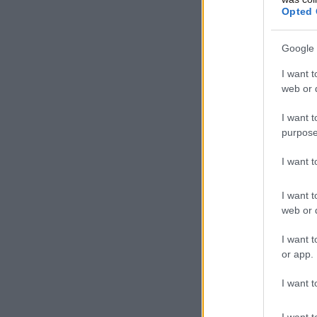
Opted 
Google 
I want t
web or d
I want t
purpose
I want 
I want t
web or d
I want t
or app.
I want t
I want t