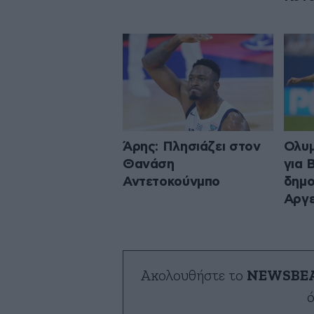
Άρης: Πλησιάζει στον
Ολυμ
Θανάση
για 
Αντετοκούνμπο
δημο
Αργε
Ακολουθήστε το
NEWSBE
ό