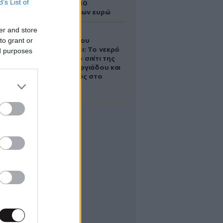
B’s List of
άλογο των 10
εκατομμυρίων ευρώ
er and store
Ο Στράτος
to grant or
Τζώρτζογλου
αποκαλύπτει: Το νεκρό
ed purposes
έμβρυο στο σπίτι της
Μαρίας Γεωργιάδου και
ο εγκλεισμός στο
ψυχιατρείο