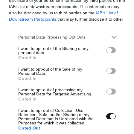
disclosure of your personal information by third parties on the
IAB’s list of downstream participants. This information may
also be disclosed by us to third parties on the
IAB’s List of
Downstream Participants
that may further disclose it to other
third parties.
Please note that this website/app uses one or more Google
Personal Data Processing Opt Outs
services and may gather and store information including but
not limited to your visit or usage behaviour. You may click to
I want to opt-out of the Sharing of my
personal data.
grant or deny consent to Google and its third-party tags to
Opted In
use your data for below specified purposes in below Google
consent section.
I want to opt-out of the Sale of my
Personal Data.
Opted In
I want to opt-out of processing my
Personal Data for Targeted Advertising.
Opted In
ΚΟΣΜΟΣ
09·08·2026 20:04
I want to opt-out of Collection, Use,
«Ο εφιάλτης μου στο πλοίο-σκλαβιά των
Retention, Sale, and/or Sharing of my
Personal Data that Is Unrelated with the
Σαϊεντολόγων» – Βρετανίδα περιγράφει πώς
Purposes for which it was collected.
«παραδόθηκε» στη θρησκευτική ομάδα και
Opted Out