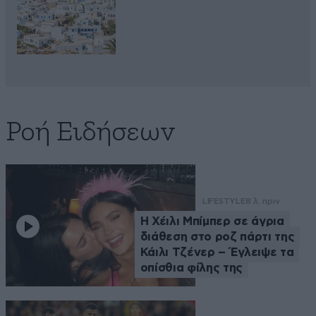
Ροή Ειδήσεων
LIFESTYLE
8 λ. πριν
Η Χέιλι Μπίμπερ σε άγρια
διάθεση στο ροζ πάρτι της
Κάιλι Τζένερ – Έγλειψε τα
οπίσθια φίλης της