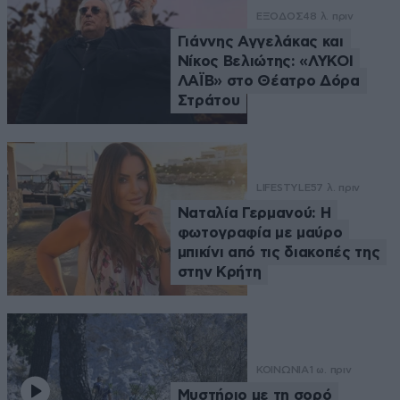
ΕΞΟΔΟΣ
48 λ. πριν
Γιάννης Αγγελάκας και
Νίκος Βελιώτης: «ΛΥΚΟΙ
ΛΑΪΒ» στο Θέατρο Δόρα
Στράτου
LIFESTYLE
57 λ. πριν
Ναταλία Γερμανού: Η
φωτογραφία με μαύρο
μπικίνι από τις διακοπές της
στην Κρήτη
ΚΟΙΝΩΝΙΑ
1 ω. πριν
Μυστήριο με τη σορό