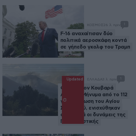
1
ΚΟΣΜΟΣ
26 λ. πριν
F-16 αναχαίτισαν δύο
πολιτικά αεροσκάφη κοντά
σε γήπεδο γκολφ του Τραμπ
1
Updated
ΕΛΛΑΔΑ
3 λ. πριν
Φωτιά στον Κουβαρά
Αττικής: Μήνυμα από το 112
για εκκένωση του Αγίου
Στυλιανού, ενισχύθηκαν
σημαντικά οι δυνάμεις της
Πυροσβεστικής