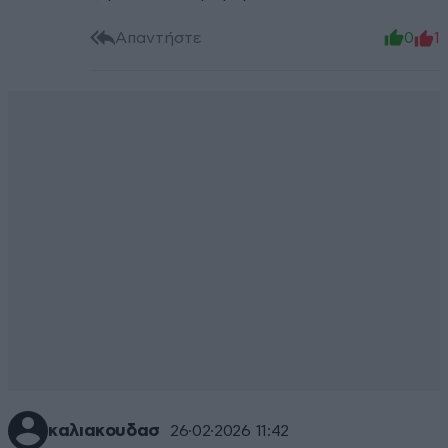
Απαντήστε
0
1
καλιακουδασ
26·02·2026 11:42