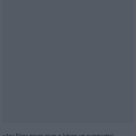
«Δεν ξέρω ποιος είναι ο λόγος να εμφανιστεί