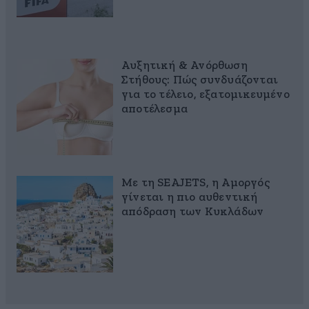
Αυξητική & Ανόρθωση
Στήθους: Πώς συνδυάζονται
για το τέλειο, εξατομικευμένο
αποτέλεσμα
Με τη SEAJETS, η Αμοργός
γίνεται η πιο αυθεντική
απόδραση των Κυκλάδων