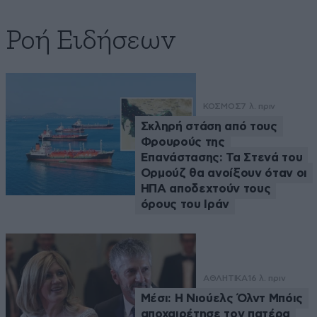
Ροή Ειδήσεων
ΚΟΣΜΟΣ
7 λ. πριν
Σκληρή στάση από τους
Φρουρούς της
Επανάστασης: Τα Στενά του
Ορμούζ θα ανοίξουν όταν οι
ΗΠΑ αποδεχτούν τους
όρους του Ιράν
ΑΘΛΗΤΙΚΑ
16 λ. πριν
Μέσι: Η Νιούελς Όλντ Μπόις
αποχαιρέτησε τον πατέρα