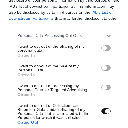
disclosure of your personal information by third parties on the
IAB’s list of downstream participants. This information may
also be disclosed by us to third parties on the
IAB’s List of
Downstream Participants
that may further disclose it to other
third parties.
ΣΧΌΛΙΑ ΑΝΑΓΝΩΣΤΏΝ
6
Please note that this website/app uses one or more Google
Personal Data Processing Opt Outs
services and may gather and store information including but
not limited to your visit or usage behaviour. You may click to
I want to opt-out of the Sharing of my
personal data.
grant or deny consent to Google and its third-party tags to
Opted In
use your data for below specified purposes in below Google
consent section.
I want to opt-out of the Sale of my
Personal Data.
ΠΡΟΣΘΕΣΤΕ ΤΟ ΣΧΟΛΙΟ ΣΑΣ
Opted In
I want to opt-out of processing my
Personal Data for Targeted Advertising.
Opted In
I want to opt-out of Collection, Use,
Retention, Sale, and/or Sharing of my
Personal Data that Is Unrelated with the
Purposes for which it was collected.
Opted Out