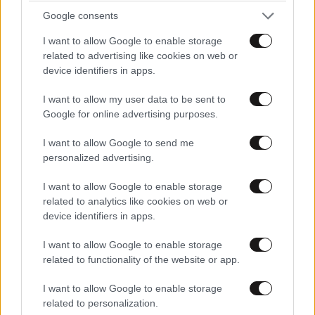
Google consents
Xαρακτήρες: 0/1000
I want to allow Google to enable storage
related to advertising like cookies on web or
Διαβάστε και ακολουθήστε τους κανόνες σχολιασμού
device identifiers in apps.
I want to allow my user data to be sent to
ΠΡΟΣΘΗΚΗ
Google for online advertising purposes.
I want to allow Google to send me
personalized advertising.
και τι είναι δίκαιο
26·02·2026 13:00
I want to allow Google to enable storage
να λέτε 10 χρόνια ψέματα ; (!) ΛΟΛ
related to analytics like cookies on web or
device identifiers in apps.
Απαντήστε
0
2
I want to allow Google to enable storage
related to functionality of the website or app.
Έλα εντάξει
26·02·2026 18:57
I want to allow Google to enable storage
Το χεις παρακάνει με την παράνοια... δε μπορείς
related to personalization.