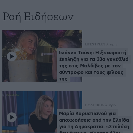
Ροή Ειδήσεων
LIFESTYLE
3 λ. πριν
Ιωάννα Τούνη: Η ξεχωριστή
έκπληξη για τα 33α γενέθλιά
της στις Μαλδίβες με τον
σύντροφο και τους φίλους
της
ΠΟΛΙΤΙΚΗ
6 λ. πριν
Μαρία Καρυστιανού για
αποχωρήσεις από την Ελπίδα
για τη Δημοκρατία: «Στελέχη