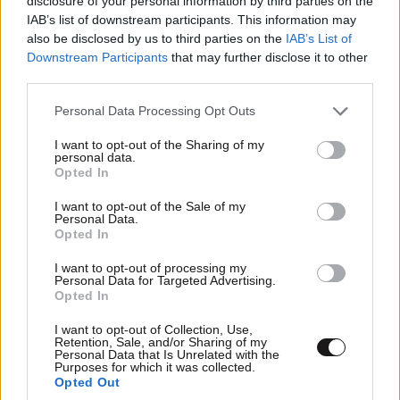
disclosure of your personal information by third parties on the
IAB’s list of downstream participants. This information may
also be disclosed by us to third parties on the
IAB’s List of
Downstream Participants
that may further disclose it to other
third parties.
Please note that this website/app uses one or more Google
Personal Data Processing Opt Outs
services and may gather and store information including but
not limited to your visit or usage behaviour. You may click to
I want to opt-out of the Sharing of my
ΕΛΛΑΔΑ
10·08·2026 00:07
personal data.
grant or deny consent to Google and its third-party tags to
Σαν σήμερα 10 Αυγούστου: Η Ελλάδα αγγίζει
Opted In
use your data for below specified purposes in below Google
για λίγο το όνειρο «των δύο ηπείρων και των
consent section.
I want to opt-out of the Sale of my
πέντε θαλασσών»
Personal Data.
Opted In
I want to opt-out of processing my
Personal Data for Targeted Advertising.
Opted In
I want to opt-out of Collection, Use,
Retention, Sale, and/or Sharing of my
Personal Data that Is Unrelated with the
Purposes for which it was collected.
Opted Out