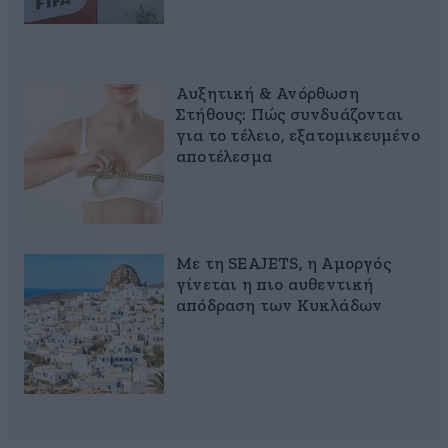
Αυξητική & Ανόρθωση
Στήθους: Πώς συνδυάζονται
για το τέλειο, εξατομικευμένο
αποτέλεσμα
Με τη SEAJETS, η Αμοργός
γίνεται η πιο αυθεντική
απόδραση των Κυκλάδων