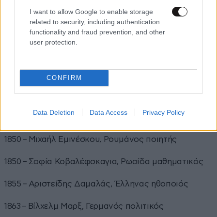
1432 – Αλφόνσος Ε’, βασιλιάς της Πορτογαλίας
I want to allow Google to enable storage
related to security, including authentication
1622 – Μολιέρος, Γάλλος θεατρικός συγγραφέας
functionality and fraud prevention, and other
user protection.
1784 – Θεόκλητος Φαρμακίδης, Έλληνας λόγιος
1795 – Αλεξάντρ Γκριμπογέντοφ, Ρώσος συγγραφέας
CONFIRM
1809 – Πιερ-Ζοζέφ Προυντόν, Γάλλος αναρχικός
Data Deletion
Data Access
Privacy Policy
1841 – Στέφανος Μουσούρος, ηγεμόνας της Σάμου
1850 – Μιχαήλ Εμινέσκου, Ρουμάνος ποιητής
1850 – Σοφία Κοβαλέφσκαγια, Ρωσίδα μαθηματικός
1855 – Αριστείδης Δαμαλάς, Έλληνας ηθοποιός
1863 – Βίλχελμ Μαρξ, Γερμανός πολιτικός