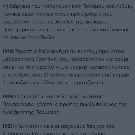
τη διάρκεια του Iταλοτουρκικού Πολέμου στη Λιβύη.
Ιταλικά αεροπλάνα ρίχνουν προκηρύξεις που
απευθύνονται στους Άραβες της περιοχής.
Προσφέρουν ένα χρυσό νόμισμα κι ένα σακί αλεύρι
σε όποιον παραδοθεί.
1919:
Τεράστια δεξαμενή με 8,6 εκατομμύρια λίτρα
μελάσας στη Βοστόνη, που προορίζονταν για ρούμι,
σκάει και ένα μεγάλο κύμα μαύρης μελάσας χύνεται
στους δρόμους. 21 άνθρωποι πεθαίνουν από πνιγμό
ή ασφυξία, ενώ άλλοι 150 τραυματίζονται.
1919:
Ο πιανίστας και πολιτικός, Ιγκνάτσε
Παντερέφσκι, γίνεται ο πρώτος πρωθυπουργός της
ανεξάρτητης Πολωνίας.
1921:
«Γεννιέται» σε ένα παγωμένο θέατρο στο
Λιβόρνο το Κοµµουνιστικό Κόµµα Ιταλίας.