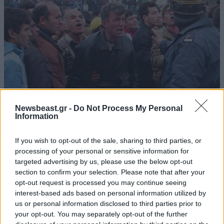
Newsbeast.gr -
Do Not Process My Personal
Information
2000:
Για πρώτη φορά στη μεταπολεμική ιστορία της,
If you wish to opt-out of the sale, sharing to third parties, or
η Ελλάδα ανατιμά το νόμισμά της. Με απόφασή της
processing of your personal or sensitive information for
Ευρωπαϊκής Ένωσης, η δραχμή ανατιμάται κατά 3,5%
targeted advertising by us, please use the below opt-out
section to confirm your selection. Please note that after your
έναντι του ευρώ.
opt-out request is processed you may continue seeing
interest-based ads based on personal information utilized by
2001:
Ξεκινά τη λειτουργία της η ηλεκτρονική
us or personal information disclosed to third parties prior to
εγκυκλοπαίδεια Wikipedia, δημιουργία του
your opt-out. You may separately opt-out of the further
Αμερικανού επιχειρηματία Τζίμι Γουέλς.