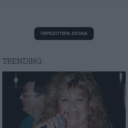
Samothraki
15·01·2023 14:53
ΠΕΡΙΣΣΟΤΕΡΑ ΣΧΟΛΙΑ
To 1906 genithike o Aristotelis Onasis
Απαντήστε
1
0
TRENDING
Σαν σήμερα 15 Ιανουα
15·01·2023 10:19
Σαν σήμερα 15 Ιανουαρίου 2023 τι εγινε , μαλιστα να
θυμηθιουμε τον αρχιληστη ΑΝΔΡΕΑ
Απαντήστε
1
0