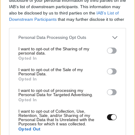
disclosure of your personal information by third parties on the
IAB’s list of downstream participants. This information may
2009:
Αμερικανοί επιστήμονες ανακοινώνουν ότι
also be disclosed by us to third parties on the
IAB’s List of
Downstream Participants
that may further disclose it to other
ανακάλυψαν σαφείς ενδείξεις ότι υπάρχει μεθάνιο
third parties.
στον πλανήτη Άρη και διατυπώνουν την υπόθεση ότι
Please note that this website/app uses one or more Google
υπάρχει ζωή στον εν λόγω πλανήτη.
Personal Data Processing Opt Outs
services and may gather and store information including but
not limited to your visit or usage behaviour. You may click to
I want to opt-out of the Sharing of my
2010:
Η Digea αρχίζει τη μετάδοση ψηφιακού
personal data.
grant or deny consent to Google and its third-party tags to
τηλεοπτικού σήματος από την Κεντρική Μακεδονία
Opted In
use your data for below specified purposes in below Google
και τη Θεσσαλονίκη.
consent section.
I want to opt-out of the Sale of my
Personal Data.
Opted In
2010:
Γίνεται η μεγαλύτερη σε διάρκεια
δακτυλιοειδής έκλειψη Ηλίου της τρίτης χιλιετίας.
I want to opt-out of processing my
Personal Data for Targeted Advertising.
Διαρκεί 11 λεπτά και 8 δευτερόλεπτα.
Opted In
2015:
«Κανένα σπίτι σε χέρια τραπεζίτη» διαμηνύει
I want to opt-out of Collection, Use,
Retention, Sale, and/or Sharing of my
από τη Ρόδο ο πρόεδρος του ΣΥΡΙΖΑ,
Αλέξης
Personal Data that Is Unrelated with the
Purposes for which it was collected.
Τσίπρας
, κατά τη διάρκεια προεκλογικής του ομιλίας.
Opted Out