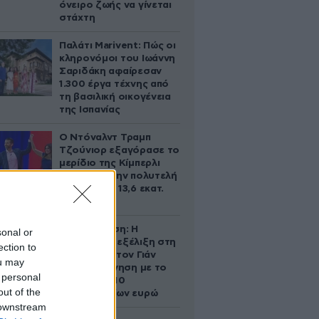
όνειρο ζωής να γίνεται
στάχτη
Παλάτι Marivent: Πώς οι
κληρονόμοι του Ιωάννη
Σαριδάκη αφαίρεσαν
1.300 έργα τέχνης από
τη βασιλική οικογένεια
της Ισπανίας
Ο Ντόναλντ Τραμπ
Τζούνιορ εξαγόρασε το
μερίδιο της Κίμπερλι
Γκίλφοϊλ στην πολυτελή
έπαυλη των 13,6 εκατ.
δολαρίων
Αθηνά Ωνάση: Η
sonal or
απρόσμενη εξέλιξη στη
ection to
διαμάχη με τον Γιάν
ou may
Τοπς – Η κίνηση με το
 personal
άλογο των 10
out of the
εκατομμυρίων ευρώ
 downstream