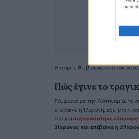
authenti
Η σορός θα βρίσκεται στον ναό απ
Πώς έγινε το τραγι
Σύμφωνα με την Αστυνομία, το α
επέβαινε η 17χρονη, εξετράπη, υ
του και
συγκρούστηκε πλαγιομε
31χρονος και επέβαινε η 27χρον