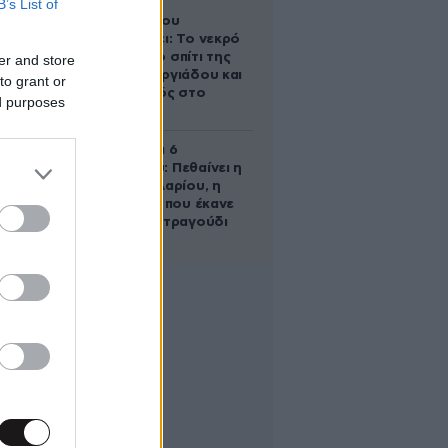
B’s List of
Ο Στράτος
Τζώρτζογλου
αποκαλύπτει: Το νεκρό
έμβρυο στο σπίτι της
er and store
Μαρίας Γεωργιάδου και
to grant or
ο εγκλεισμός στο
ed purposes
ψυχιατρείο
Σαν σήμερα 6
Αυγούστου: Πεθαίνει η
Ρίτα Σακελλαρίου, η
λαϊκή ντίβα που έκανε
τη ζωή της τραγούδι