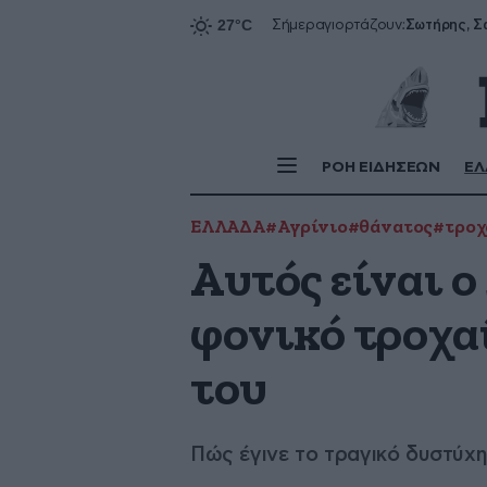
Σήμερα
γιορτάζουν:
ΡΟΗ ΕΙΔΗΣΕΩΝ
ΕΛ
ΕΛΛΑΔΑ
#Αγρίνιο
#θάνατος
#τροχ
Αυτός είναι 
φονικό τροχαί
του
Πώς έγινε το τραγικό δυστύχ