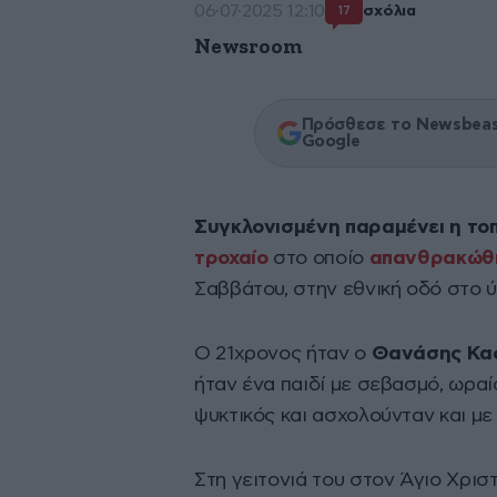
06·07·2025 12:10
σχόλια
17
Newsroom
Πρόσθεσε το Newsbeast
Google
Συγκλονισμένη παραμένει η τοπ
τροχαίο
στο οποίο
απανθρακώθη
Σαββάτου, στην εθνική οδό στο 
Ο 21χρονος ήταν ο
Θανάσης Κα
ήταν ένα παιδί με σεβασμό, ωραί
ψυκτικός και ασχολούνταν και με 
Στη γειτονιά του στον Άγιο Χρισ