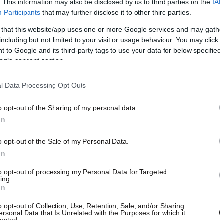
. This information may also be disclosed by us to third parties on the
IA
Participants
that may further disclose it to other third parties.
 that this website/app uses one or more Google services and may gath
including but not limited to your visit or usage behaviour. You may click 
 to Google and its third-party tags to use your data for below specifi
γωδίας στο νοσοκομείο
ogle consent section.
λίγο νωρίτερα η είδηση ότι οι γονείς του είναι
l Data Processing Opt Outs
μονάδα του νοσοκομείου όπου έφεραν τη σορό
o opt-out of the Sharing of my personal data.
δύνη στην τοπική κοινωνία.
In
αρχαίας τραγωδίας, καθώς συγγενείς και φίλοι
o opt-out of the Sale of my Personal Data.
In
to opt-out of processing my Personal Data for Targeted
ing.
τελεστεί τη Δευτέρα 7 Ιουλίου 2025
, στον
Ιερό
In
νίτη Ποταμούλας Αγρινίου, στις
19:00 το
o opt-out of Collection, Use, Retention, Sale, and/or Sharing
ersonal Data that Is Unrelated with the Purposes for which it
lected.