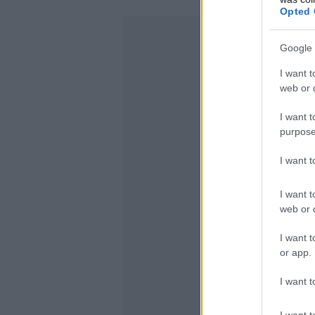
Opted 
Google 
I want t
web or d
I want t
purpose
I want 
I want t
web or d
I want t
or app.
I want t
I want t