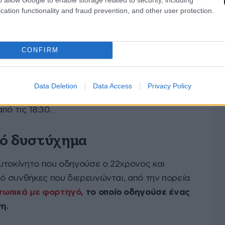
cation functionality and fraud prevention, and other user protection.
CONFIRM
Data Deletion
Data Access
Privacy Policy
ό τις 18:30.
κό δυστύχημα
υτοκίνητο που οδηγούσε ο 22χρονος και
πό συνθήκες που διερευνώνται, από την πορεία
τωπικά με φορτηγό
, το οποίο οδηγούσε ένας
η.