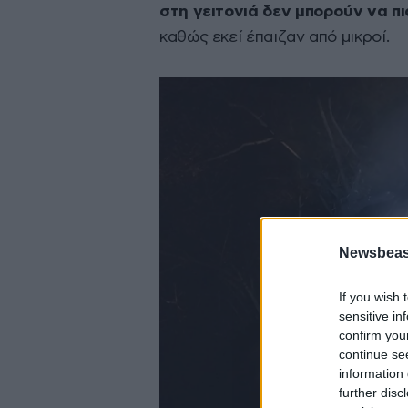
στη γειτονιά δεν μπορούν να 
καθώς εκεί έπαιζαν από μικροί.
Newsbeast
If you wish 
sensitive in
confirm you
continue se
information 
further disc