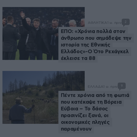
2
ΑΘΛΗΤΙΚΑ
1 ω. πριν
ΕΠΟ: «Χρόνια πολλά στον
άνθρωπο που σημάδεψε την
ιστορία της Εθνικής
Ελλάδος»-Ο Ότο Ρεχάγκελ
έκλεισε τα 88
9
ΕΛΛΑΔΑ
1 ω. πριν
Πέντε χρόνια από τη φωτιά
που κατέκαψε τη Βόρεια
Εύβοια – Το δάσος
πρασινίζει ξανά, οι
οικονομικές πληγές
παραμένουν