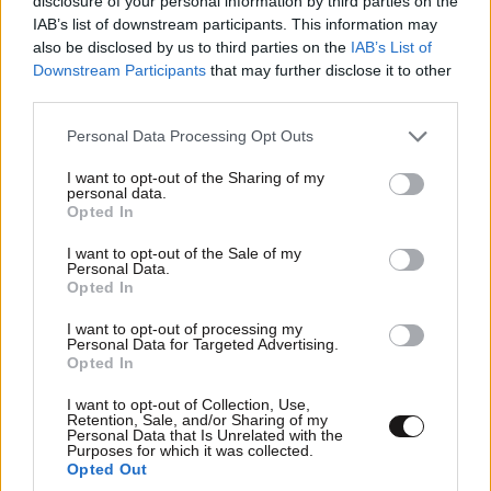
disclosure of your personal information by third parties on the
IAB’s list of downstream participants. This information may
also be disclosed by us to third parties on the
IAB’s List of
Downstream Participants
that may further disclose it to other
third parties.
Please note that this website/app uses one or more Google
Personal Data Processing Opt Outs
services and may gather and store information including but
not limited to your visit or usage behaviour. You may click to
I want to opt-out of the Sharing of my
personal data.
grant or deny consent to Google and its third-party tags to
Opted In
use your data for below specified purposes in below Google
consent section.
I want to opt-out of the Sale of my
Personal Data.
Opted In
I want to opt-out of processing my
Personal Data for Targeted Advertising.
Opted In
LIFESTYLE
08·08·2026 19:12
I want to opt-out of Collection, Use,
Εριέττα Κούρκουλου – Τα 33α γενέθλια και τα
Retention, Sale, and/or Sharing of my
Personal Data that Is Unrelated with the
φιλιά με τον Βύρωνα Βασιλειάδη: «Καμία στιγμή
Purposes for which it was collected.
ευτυχίας δεδομένη»
Opted Out