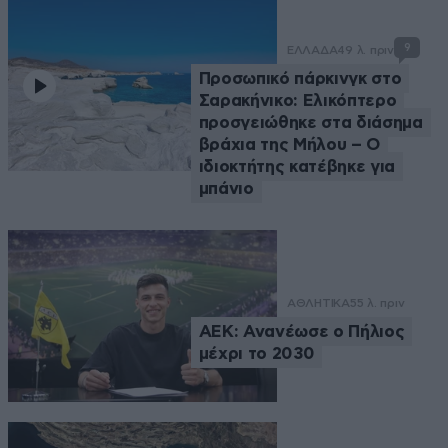
9
ΕΛΛΑΔΑ
49 λ. πριν
Προσωπικό πάρκινγκ στο
Σαρακήνικο: Ελικόπτερο
προσγειώθηκε στα διάσημα
βράχια της Μήλου – Ο
ιδιοκτήτης κατέβηκε για
μπάνιο
ΑΘΛΗΤΙΚΑ
55 λ. πριν
ΑΕΚ: Ανανέωσε ο Πήλιος
μέχρι το 2030