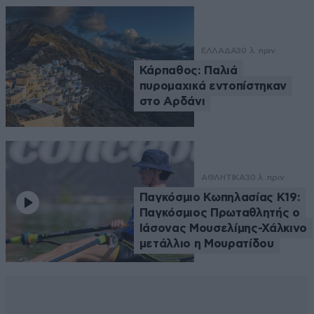
ΕΛΛΑΔΑ
30 λ. πριν
Κάρπαθος: Παλιά
πυρομαχικά εντοπίστηκαν
στο Αρδάνι
ΑΘΛΗΤΙΚΑ
30 λ. πριν
Παγκόσμιο Κωπηλασίας Κ19:
Παγκόσμιος Πρωταθλητής ο
Ιάσονας Μουσελίμης-Χάλκινο
μετάλλιο η Μουρατίδου