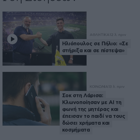
ΑΘΛΗΤΙΚΑ
12 λ. πριν
Ηλιόπουλος σε Πήλιο: «Σε
στήριξα και σε πίστεψα»
ΚΟΙΝΩΝΙΑ
13 λ. πριν
Σοκ στη Λάρισα:
Κλωνοποίησαν με AI τη
φωνή της μητέρας και
έπεισαν το παιδί να τους
δώσει χρήματα και
κοσμήματα