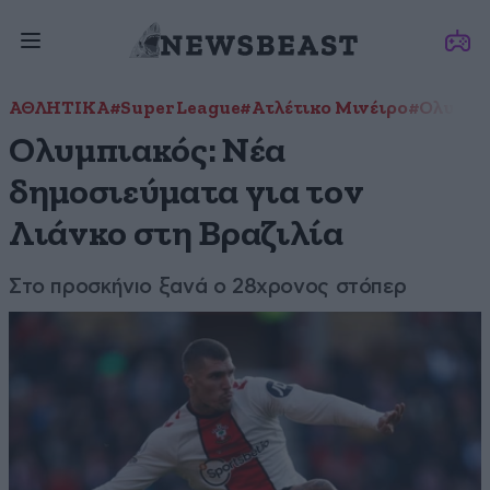
ΑΘΛΗΤΙΚΑ
#Super League
#Ατλέτικο Μινέιρο
#Ολυμπι
Ολυμπιακός: Νέα
δημοσιεύματα για τον
Λιάνκο στη Βραζιλία
Στο προσκήνιο ξανά ο 28χρονος στόπερ