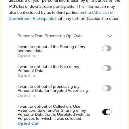
disclosure of your personal information by third parties on the
LIFESTYLE
06·08·2026 16:11
IAB’s list of downstream participants. This information may
Βλαδίμηρος Κυριακίδης: «Δεν πιστεύω στον
also be disclosed by us to third parties on the
IAB’s List of
Θεό, είναι δημιούργημα του ανθρώπου»
Downstream Participants
that may further disclose it to other
third parties.
Please note that this website/app uses one or more Google
Personal Data Processing Opt Outs
services and may gather and store information including but
not limited to your visit or usage behaviour. You may click to
I want to opt-out of the Sharing of my
personal data.
grant or deny consent to Google and its third-party tags to
Opted In
use your data for below specified purposes in below Google
consent section.
I want to opt-out of the Sale of my
Personal Data.
Opted In
I want to opt-out of processing my
Personal Data for Targeted Advertising.
Opted In
I want to opt-out of Collection, Use,
Retention, Sale, and/or Sharing of my
Personal Data that Is Unrelated with the
Purposes for which it was collected.
Opted Out