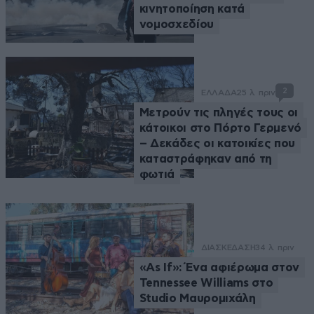
κινητοποίηση κατά
νομοσχεδίου
2
ΕΛΛΑΔΑ
25 λ. πριν
Μετρούν τις πληγές τους οι
κάτοικοι στο Πόρτο Γερμενό
– Δεκάδες οι κατοικίες που
καταστράφηκαν από τη
φωτιά
ΔΙΑΣΚΕΔΑΣΗ
34 λ. πριν
«As If»: Ένα αφιέρωμα στον
Tennessee Williams στο
Studio Μαυρομιχάλη