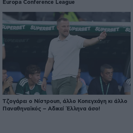
Europa Conference League
Τζογάρει ο Νίστρουπ, άλλο Κοπεγχάγη κι άλλο
Παναθηναϊκός – Αδικεί Έλληνα άσο!