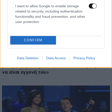
I want to allow Google to enable storage
related to security, including authentication
functionality and fraud prevention, and other
user protection.
CONFIRM
LIFESTYLE
11 λ. πριν
Data Deletion
Data Access
Privacy Policy
Ρίτσαρντ Γκιρ: Σάλος για τη διαφορά 48 ετών
με τη συμπρωταγωνίστριά του – «Θα μπορούσε
να είναι εγγονή του»