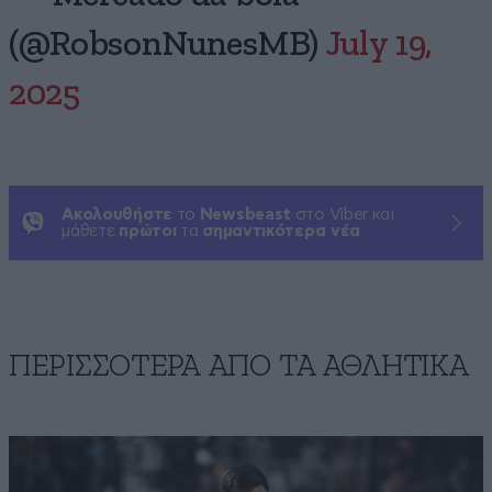
(@RobsonNunesMB)
July 19,
2025
Ακολουθήστε
το
Newsbeast
στο Viber και
μάθετε
πρώτοι
τα
σημαντικότερα νέα
ΠΕΡΙΣΣΟΤΕΡΑ ΑΠΟ ΤA ΑΘΛΗΤΙΚΑ