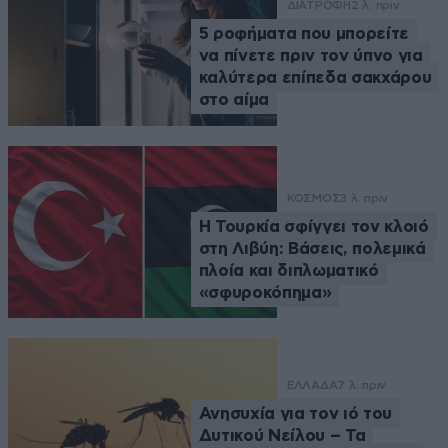
ΔΙΑΤΡΟΦΗ
2 λ. πριν
5 ροφήματα που μπορείτε
να πίνετε πριν τον ύπνο για
καλύτερα επίπεδα σακχάρου
στο αίμα
ΚΟΣΜΟΣ
3 λ. πριν
Η Τουρκία σφίγγει τον κλοιό
στη Λιβύη: Βάσεις, πολεμικά
πλοία και διπλωματικό
«σφυροκόπημα»
ΕΛΛΑΔΑ
7 λ. πριν
Ανησυχία για τον ιό του
Δυτικού Νείλου – Τα