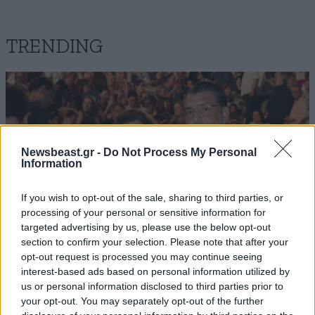
TRENDING
Newsbeast.gr -
Do Not Process My Personal
Information
If you wish to opt-out of the sale, sharing to third parties, or
processing of your personal or sensitive information for
targeted advertising by us, please use the below opt-out
section to confirm your selection. Please note that after your
opt-out request is processed you may continue seeing
interest-based ads based on personal information utilized by
LIFESTYLE
08·08·2026 09:01
us or personal information disclosed to third parties prior to
Νία Βαρντάλος – Σπύρος Κατσαγάνης: Μια
your opt-out. You may separately opt-out of the further
σχέση που θυμίζει σενάριο ταινίας και μετρά