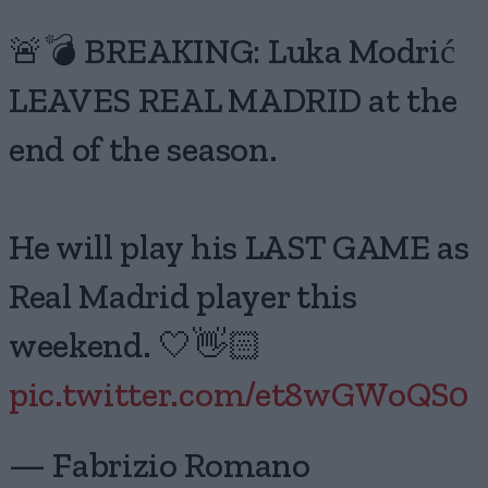
🚨💣 BREAKING: Luka Modrić
LEAVES REAL MADRID at the
end of the season.
He will play his LAST GAME as
Real Madrid player this
weekend. 🤍👋🏻
pic.twitter.com/et8wGWoQS0
— Fabrizio Romano