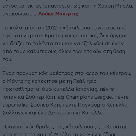
εντός και εκτός Ισπανίας, όπως και τη Χρυσή Μπάλα,
ανακοίνωσε ο
Λούκα Μόντριτς
.
Το καλοκαίρι του 2012 η «βασίλισσα» αγόρασε από
την Τότεναμ τον Κροάτη χαφ, ο οποίος δεν άργησε
να δείξει το ταλέντο του και να εξελιχθεί σε έναν
από τους καλύτερους όλων των εποχών στη θέση
του.
Ένας πραγματικός μαέστρος στο χώρο του κέντρου,
ο Μόντριτς κατέκτησε με τη Ρεάλ τρία
πρωταθλήματα, δύο κύπελλα Ισπανίας, πέντε
ισπανικά Σούπερ Καπ, έξι Champions League, πέντε
ευρωπαϊκά Σούπερ Καπ, πέντε Παγκόσμια Κύπελλα
Συλλόγων και ένα Διηπειρωτικό Κύπελλο.
Πραγματικός θρύλος της «βασίλισσας», ο Κροάτης
κατέκτησε τη Χρυσή Μπάλα το 2018 ενώ έζησε