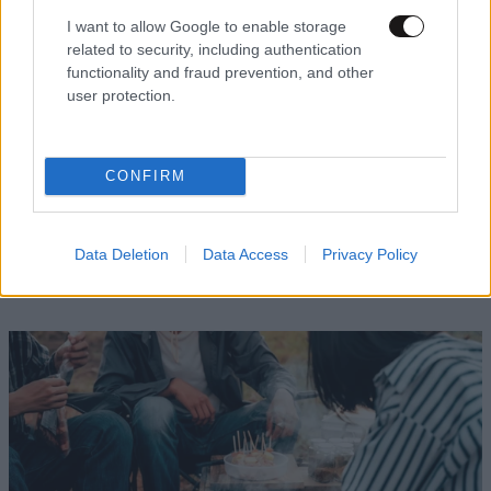
I want to allow Google to enable storage
related to security, including authentication
functionality and fraud prevention, and other
user protection.
CONFIRM
ΟΙΚΟΝΟΜΙΑ
08·08·2026 13:03
Ποιοι φορολογούμενοι θα λάβουν email ή
τηλεφώνημα από την ΑΑΔΕ για φορολογικές
Data Deletion
Data Access
Privacy Policy
εκκρεμότητες