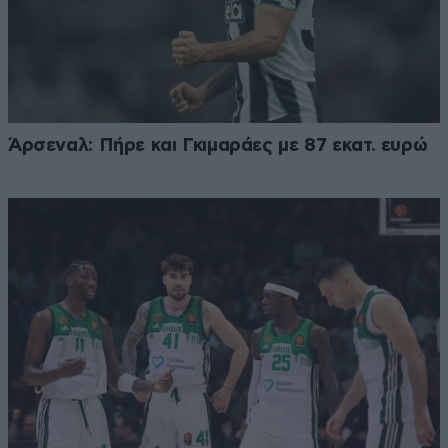
Άρσεναλ: Πήρε και Γκιμαράες με 87 εκατ. ευρώ