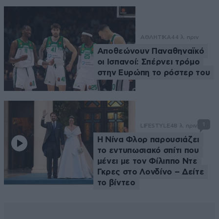
ΑΘΛΗΤΙΚΑ
44 λ. πριν
Αποθεώνουν Παναθηναϊκό
οι Ισπανοί: Σπέρνει τρόμο
στην Ευρώπη το ρόστερ του
1
LIFESTYLE
48 λ. πριν
Η Νίνα Φλορ παρουσιάζει
το εντυπωσιακό σπίτι που
μένει με τον Φίλιππο Ντε
Γκρες στο Λονδίνο – Δείτε
το βίντεο