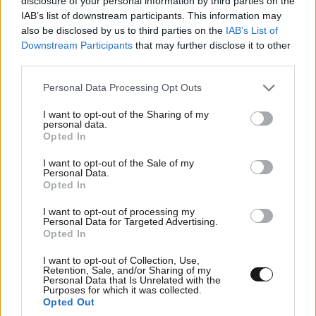
disclosure of your personal information by third parties on the
IAB’s list of downstream participants. This information may
πάνω από τέσσερα χρόνια
also be disclosed by us to third parties on the
IAB’s List of
Downstream Participants
that may further disclose it to other
third parties.
Please note that this website/app uses one or more Google
Personal Data Processing Opt Outs
services and may gather and store information including but
not limited to your visit or usage behaviour. You may click to
I want to opt-out of the Sharing of my
personal data.
grant or deny consent to Google and its third-party tags to
Opted In
use your data for below specified purposes in below Google
consent section.
I want to opt-out of the Sale of my
Personal Data.
Opted In
I want to opt-out of processing my
Personal Data for Targeted Advertising.
Opted In
I want to opt-out of Collection, Use,
Retention, Sale, and/or Sharing of my
Personal Data that Is Unrelated with the
Purposes for which it was collected.
Opted Out