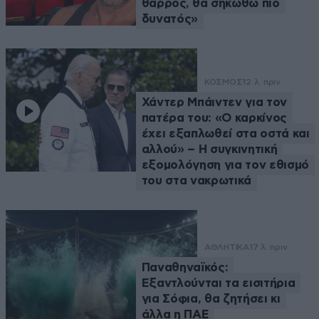
θάρρος, θα σηκωθώ πιο
δυνατός»
ΚΟΣΜΟΣ
12 λ. πριν
Χάντερ Μπάιντεν για τον
πατέρα του: «Ο καρκίνος
έχει εξαπλωθεί στα οστά και
αλλού» – Η συγκινητική
εξομολόγηση για τον εθισμό
του στα νακρωτικά
ΑΘΛΗΤΙΚΑ
17 λ. πριν
Παναθηναϊκός:
Εξαντλούνται τα εισιτήρια
για Σόφια, θα ζητήσει κι
άλλα η ΠΑΕ