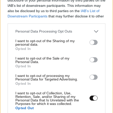
disclosure of your personal information by third parties on the
IAB’s list of downstream participants. This information may
also be disclosed by us to third parties on the
IAB’s List of
Downstream Participants
that may further disclose it to other
third parties.
Please note that this website/app uses one or more Google
Personal Data Processing Opt Outs
services and may gather and store information including but
not limited to your visit or usage behaviour. You may click to
I want to opt-out of the Sharing of my
personal data.
grant or deny consent to Google and its third-party tags to
Opted In
use your data for below specified purposes in below Google
consent section.
I want to opt-out of the Sale of my
Personal Data.
ΚΟΣΜΟΣ
07·08·2026 23:03
Opted In
Το φαραωνικών διαστάσεων κτίριο που χτίζει ο
I want to opt-out of processing my
Έλον Μασκ λέγεται Terafab και θα κοστίσει 16,8
Personal Data for Targeted Advertising.
δισ. δολάρια
Opted In
I want to opt-out of Collection, Use,
Retention, Sale, and/or Sharing of my
Personal Data that Is Unrelated with the
Purposes for which it was collected.
Opted Out