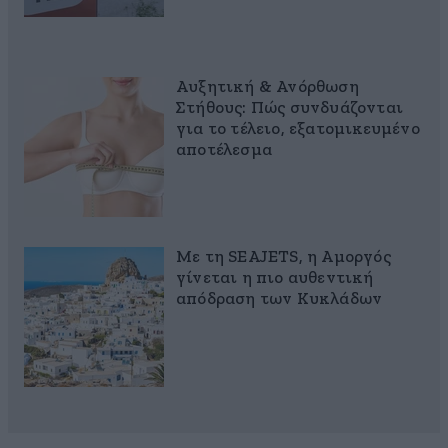
Αυξητική & Ανόρθωση
Στήθους: Πώς συνδυάζονται
για το τέλειο, εξατομικευμένο
αποτέλεσμα
Με τη SEAJETS, η Αμοργός
γίνεται η πιο αυθεντική
απόδραση των Κυκλάδων