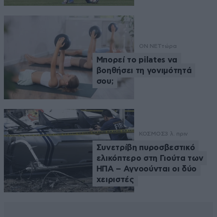
ON NET
τώρα
Μπορεί το pilates να
βοηθήσει τη γονιμότητά
σου;
ΚΟΣΜΟΣ
3 λ. πριν
Συνετρίβη πυροσβεστικό
ελικόπτερο στη Γιούτα των
ΗΠΑ – Αγνοούνται οι δύο
χειριστές