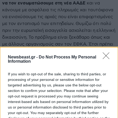
να τον ενσωματώσουμε στη νέα ΑΑΔΕ
και να
κάνουμε με ασφάλεια τις πληρωμές και ταυτόχρονα
να ενισχύσουμε τις αρχές που είναι επιφορτισμένες
με τον εντοπισμό των επιτηδείων. Θυμίζω ότι πολύ
πριν την ευρωπαϊκή εισαγγελία ασχολείται η ελληνική
δικαιοσύνη. Το πρόβλημα είναι ξεκάθαρο όπως και
με άλλους οργανισμούς σαν τον ΕΦΚΑ. Έτσι πρέπει
να αλλάξει και ο ΟΠΕΚΕΠΕ. Έτσι πρέπει να
Newsbeast.gr -
Do Not Process My Personal
λειτουργήσουν και οι πολεοδομίες. Γνωρίζουμε εκεί
Information
ότι πρέπει να προβούμε σε δραστικές λύσεις. Αν
αυτά αφορούν τους πολίτες αφορούν 2 φορές εμάς
If you wish to opt-out of the sale, sharing to third parties, or
και η κοινωνία δεν θα συγχωρήσει την έπαρση και
processing of your personal or sensitive information for
targeted advertising by us, please use the below opt-out
την αλαζονεία. Χρειάζεται άνοιγμα στις περιφέρειες.
section to confirm your selection. Please note that after your
Πρέπει να προτάξουμε τοπικά σχέδια ανάπτυξης
opt-out request is processed you may continue seeing
που μπορεί να είναι κολλημένα και οφείλουμε να
interest-based ads based on personal information utilized by
έχουμε μια αίσθηση ότι, όταν πάμε στις εκλογές του
us or personal information disclosed to third parties prior to
2027, οι πολίτες πρέπει να βλέπουν ορατά
your opt-out. You may separately opt-out of the further