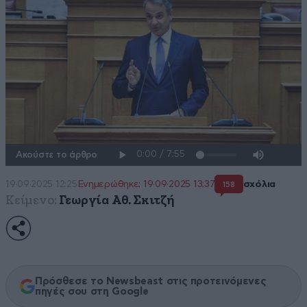
Ακούστε το άρθρο
19·09·2025 12:25
Ενημερώθηκε: 19·09·2025 13:37
σχόλια
158
Κείμενο:
Γεωργία Αθ. Σκιτζή
Πρόσθεσε το Newsbeast στις προτεινόμενες
πηγές σου στη Google