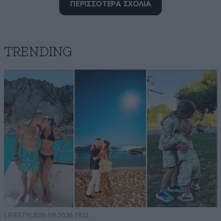
ΠΕΡΙΣΣΟΤΕΡΑ ΣΧΟΛΙΑ
Με διαφορά
20·09·2025 20:16
Ο χειρότερος πρωθυπουργός
TRENDING
Απαντήστε
0
0
Φραπές
20·09·2025 20:15
Βάστα γερά Κούλη, κάτσε, έχουμε να φάμε μετά τα
μπετά και τα πόμολα.
Απαντήστε
0
0
1+1
20·09·2025 20:08
LIFESTYLE
08·08·2026 19:12