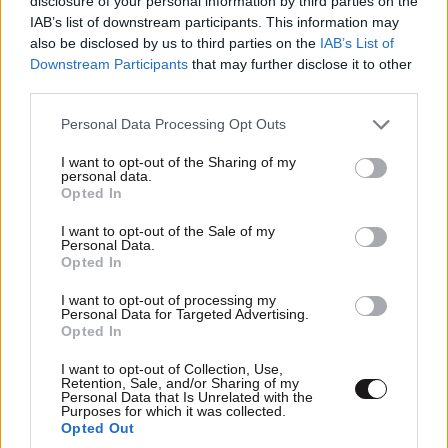
disclosure of your personal information by third parties on the
αποτελέσματα στο πεδίο. Να ακούμε τους πολίτες
IAB’s list of downstream participants. This information may
για την ακρίβεια και να εξηγούμε τη διεθνή
also be disclosed by us to third parties on the
IAB’s List of
διάσταση».
Downstream Participants
that may further disclose it to other
third parties.
«Ο πληθωρισμός υποχωρεί και θα υποχωρήσει και
Please note that this website/app uses one or more Google
Personal Data Processing Opt Outs
περισσότερο, αλλά οι μόνιμες αυξήσεις σε μισθούς
services and may gather and store information including but
και συντάξεις έχουν έρθει και θα μείνουν. Θέλω να
not limited to your visit or usage behaviour. You may click to
I want to opt-out of the Sharing of my
personal data.
ζητήσω να ενεργοποιηθούμε και στο συνέδριό μας
grant or deny consent to Google and its third-party tags to
Opted In
use your data for below specified purposes in below Google
που θα γίνει την άνοιξη του 2026 και να πορευτούμε
consent section.
I want to opt-out of the Sale of my
όλοι μαζί σε αυτή τη μεγάλη προσπάθεια η οποία
Personal Data.
απέδωσε στο παρελθόν και κυβερνούμε
Opted In
αυτοδύναμα τη χώρα. Εμείς κάναμε πράξη τη
I want to opt-out of processing my
διακήρυξη του Κωνσταντίνου Καραμανλή που
Personal Data for Targeted Advertising.
Opted In
αναφέρει ότι πηγαίνουμε πέρα από τις ετικέτες και
γι’ αυτό φτάσαμε σε αυτά τα ποσοστά. Οι μεγάλες
I want to opt-out of Collection, Use,
Retention, Sale, and/or Sharing of my
νίκες μας έρχονται, όταν η παράταξη αναβαπτίζει τις
Personal Data that Is Unrelated with the
Purposes for which it was collected.
αξίες της στα δεδομένα της εποχής και με τη δύναμη
Opted Out
των ιδεών της ενσωματώνει και άλλες. Η