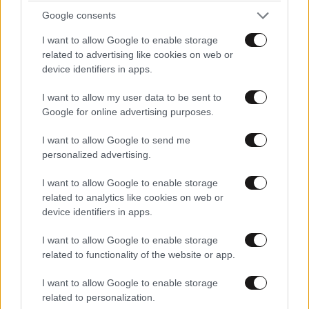
Κοινοβουλευτική μας Ομάδα έχει καθήκον να βρεθεί
Google consents
στην πρώτη γραμμή. Απαιτείται εσωτερικός διάλογος
I want to allow Google to enable storage
και εξωτερική πειθαρχία. Πλουραλιστικός
related to advertising like cookies on web or
προβληματισμός, αλλά και κοινή στάση. Και, πάνω
device identifiers in apps.
από όλα, χαμηλό βλέμμα και υψηλοί στόχοι.
Είμαστε
I want to allow my user data to be sent to
αισιόδοξοι απέναντι στις μάχες που έρχονται.
Αρκεί
Google for online advertising purposes.
να μείνουμε με επιμονή και συνέπεια στη
μεταρρυθμιστική μας πολιτική. Θα πρέπει να είμαστε
I want to allow Google to send me
personalized advertising.
έτοιμοι για επιθέσεις που θα αμφισβητούν την
ομαλότητα και τη σιγουριά που διαθέτει, σήμερα, η
I want to allow Google to enable storage
Ελλάδα. Είτε αυτές θα προέρχονται από τον λαϊκισμό
related to analytics like cookies on web or
που θα προσπαθεί με fake news να στήνει, κάθε
device identifiers in apps.
τόσο, σενάρια συνωμοσίας. Είτε θα πηγάζουν από
I want to allow Google to enable storage
συμφέροντα και μέσα ενημέρωσης που θα ήθελαν
related to functionality of the website or app.
αδύναμες κυβερνήσεις για να δυναμώνουν οι δικές
τους πιέσεις».
I want to allow Google to enable storage
related to personalization.