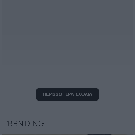
ΠΕΡΙΣΣΟΤΕΡΑ ΣΧΟΛΙΑ
Ηλίας Κ.
13·09·2025 08:59
Πρώτη φορά βλέπω άνθρωπο νά εύχεται νά τόν
πάρουν μέ τίς πέτρες καί νά τόν λιντσάρουν. Γνήσιος
TRENDING
αριστερός!