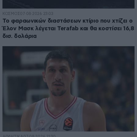
ΚΟΣΜΟΣ
07·08·2026 23:03
Το φαραωνικών διαστάσεων κτίριο που χτίζει ο
Έλον Μασκ λέγεται Terafab και θα κοστίσει 16,8
δισ. δολάρια
ΑΘΛΗΤΙΚΑ
07·08·2026 21:30