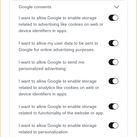
Αδ. Γεωργιάδης από Ρόδο: «Σε ενάμιση χρόνο,
Google consents
το νοσοκομείο θα είναι καινούργιο» – Έρχονται
15 νοσηλευτές και ενισχύεται το Ακτινολογικό
I want to allow Google to enable storage
related to advertising like cookies on web or
device identifiers in apps.
I want to allow my user data to be sent to
Google for online advertising purposes.
Ακολουθήστε το
NEWSBEAST
στο
Google News
και μάθετε πρώτοι όλες τις ειδήσεις
I want to allow Google to send me
personalized advertising.
I want to allow Google to enable storage
related to analytics like cookies on web or
device identifiers in apps.
I want to allow Google to enable storage
related to functionality of the website or app.
I want to allow Google to enable storage
related to personalization.