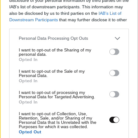
disclosure of your personal information by third parties on the
IAB’s list of downstream participants. This information may
Πλήγμα για την εξωτερική πολιτική και
also be disclosed by us to third parties on the
IAB’s List of
πρόκληση για την Αθήνα συνιστά η συμφωνία
Downstream Participants
that may further disclose it to other
third parties.
Τουρκίας-Σαουδικής Αραβίας-Πακιστάν, λέει η
ΕΛΑΣ
Please note that this website/app uses one or more Google
Personal Data Processing Opt Outs
services and may gather and store information including but
not limited to your visit or usage behaviour. You may click to
I want to opt-out of the Sharing of my
personal data.
grant or deny consent to Google and its third-party tags to
Opted In
use your data for below specified purposes in below Google
consent section.
I want to opt-out of the Sale of my
Personal Data.
Opted In
I want to opt-out of processing my
Personal Data for Targeted Advertising.
Opted In
I want to opt-out of Collection, Use,
Retention, Sale, and/or Sharing of my
Personal Data that Is Unrelated with the
Purposes for which it was collected.
Opted Out