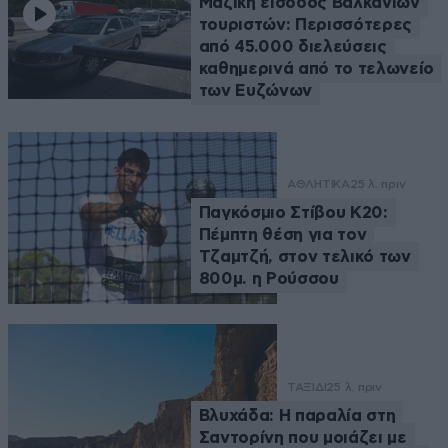
Μαζική είσοδος Βαλκάνιων
τουριστών: Περισσότερες
από 45.000 διελεύσεις
καθημερινά από το τελωνείο
των Ευζώνων
ΑΘΛΗΤΙΚΑ
25 λ. πριν
Παγκόσμιο Στίβου Κ20:
Πέμπτη θέση για τον
Τζαμτζή, στον τελικό των
800μ. η Ρούσσου
ΤΑΞΙΔΙ
25 λ. πριν
Βλυχάδα: Η παραλία στη
Σαντορίνη που μοιάζει με