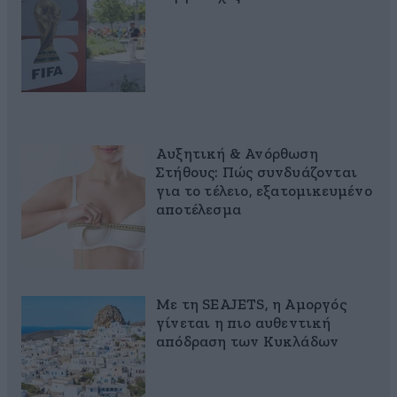
Αυξητική & Ανόρθωση
Στήθους: Πώς συνδυάζονται
για το τέλειο, εξατομικευμένο
αποτέλεσμα
Με τη SEAJETS, η Αμοργός
γίνεται η πιο αυθεντική
απόδραση των Κυκλάδων