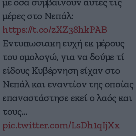
με όσα συμβαίνουν αυτές τις
μέρες στο Νεπάλ:
https://t.co/zXZ38hkPAB
Εντυπωσιακη ευχή εκ μέρους
του ομολογώ, για να δούμε τί
είδους Κυβέρνηση είχαν στο
Νεπάλ και εναντίον της οποίας
επαναστάστησε εκεί ο λαός και
τους…
pic.twitter.com/LsDh1qIjXx