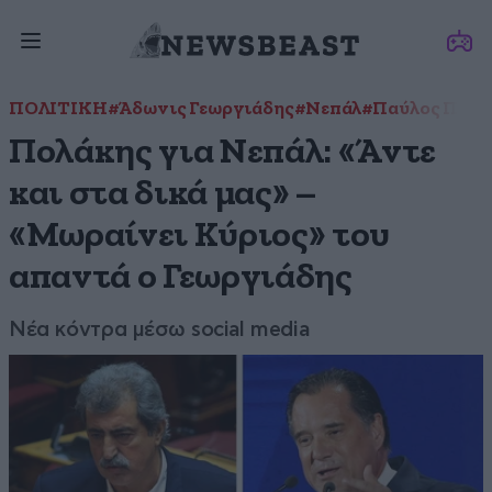
ΠΟΛΙΤΙΚΗ
#Άδωνις Γεωργιάδης
#Νεπάλ
#Παύλος Πολά
Πολάκης για Νεπάλ: «Άντε
και στα δικά μας» –
«Μωραίνει Κύριος» του
απαντά ο Γεωργιάδης
Νέα κόντρα μέσω social media