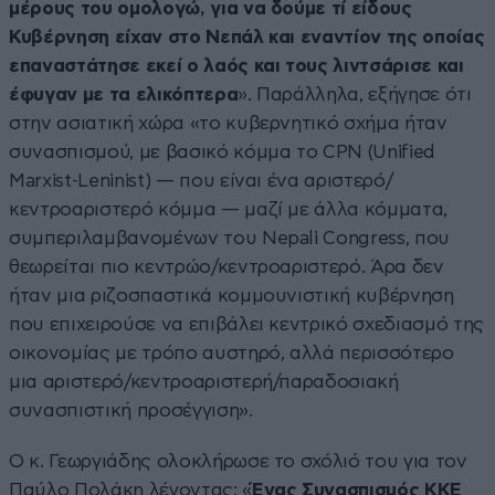
μέρους του ομολογώ, για να δούμε τί είδους
Κυβέρνηση είχαν στο Νεπάλ και εναντίον της οποίας
επαναστάτησε εκεί ο λαός και τους λιντσάρισε και
έφυγαν με τα ελικόπτερα
». Παράλληλα, εξήγησε ότι
στην ασιατική χώρα «το κυβερνητικό σχήμα ήταν
συνασπισμού, με βασικό κόμμα το CPN (Unified
Marxist-Leninist) — που είναι ένα αριστερό/
κεντροαριστερό κόμμα — μαζί με άλλα κόμματα,
συμπεριλαμβανομένων του Nepali Congress, που
θεωρείται πιο κεντρώο/κεντροαριστερό. Άρα δεν
ήταν μια ριζοσπαστικά κομμουνιστική κυβέρνηση
που επιχειρούσε να επιβάλει κεντρικό σχεδιασμό της
οικονομίας με τρόπο αυστηρό, αλλά περισσότερο
μια αριστερό/κεντροαριστερή/παραδοσιακή
συνασπιστική προσέγγιση».
Ο κ. Γεωργιάδης ολοκλήρωσε το σχόλιό του για τον
Παύλο Πολάκη λέγοντας: «
Ένας Συνασπισμός ΚΚΕ