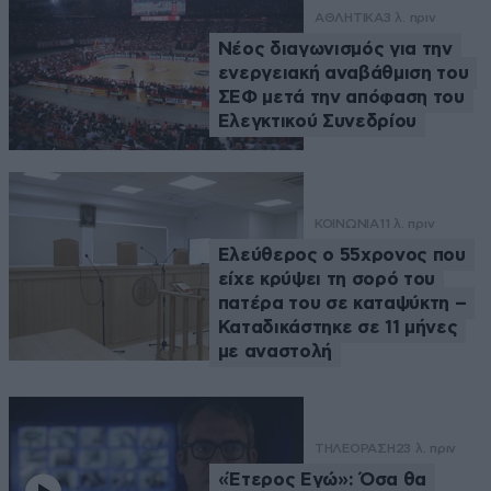
ΑΘΛΗΤΙΚΑ
3 λ. πριν
Νέος διαγωνισμός για την
ενεργειακή αναβάθμιση του
ΣΕΦ μετά την απόφαση του
Ελεγκτικού Συνεδρίου
ΚΟΙΝΩΝΙΑ
11 λ. πριν
Ελεύθερος ο 55χρονος που
είχε κρύψει τη σορό του
πατέρα του σε καταψύκτη –
Καταδικάστηκε σε 11 μήνες
με αναστολή
ΤΗΛΕΟΡΑΣΗ
23 λ. πριν
«Έτερος Εγώ»: Όσα θα