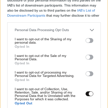
disclosure of your personal information by third parties on the
ΠΡΟΣΘΕΣΤΕ ΤΟ ΣΧΟΛΙΟ ΣΑΣ
IAB’s list of downstream participants. This information may
also be disclosed by us to third parties on the
IAB’s List of
Downstream Participants
that may further disclose it to other
third parties.
Please note that this website/app uses one or more Google
Personal Data Processing Opt Outs
services and may gather and store information including but
not limited to your visit or usage behaviour. You may click to
I want to opt-out of the Sharing of my
personal data.
grant or deny consent to Google and its third-party tags to
Opted In
use your data for below specified purposes in below Google
consent section.
I want to opt-out of the Sale of my
Personal Data.
Opted In
Xαρακτήρες: 0/1000
Διαβάστε και ακολουθήστε τους κανόνες σχολιασμού
I want to opt-out of processing my
Personal Data for Targeted Advertising.
Opted In
ΠΡΟΣΘΗΚΗ
I want to opt-out of Collection, Use,
Retention, Sale, and/or Sharing of my
Personal Data that Is Unrelated with the
Purposes for which it was collected.
Opted Out