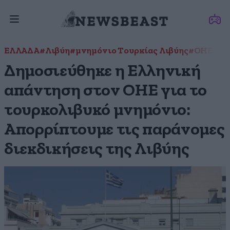
ΕΛΛΑΔΑ
#Λιβύη
#μνημόνιο Τουρκίας Λιβύης
#ΟΗΕ
#Το
Δημοσιεύθηκε η Ελληνική
απάντηση στον ΟΗΕ για το
τουρκολιβυκό μνημόνιο:
Απορρίπτουμε τις παράνομες
διεκδικήσεις της Λιβύης