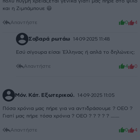
πολύ πυγμή χρειάζεται γενικά γιατί μας πήρε στο ψιλό
και η Ζιμπάμπουε 😃
Απαντήστε
0
4
Σοβαρά ρωτάω
14·09·2025 11:48
Εσύ σίγουρα είσαι Έλληνας ή απλά το δηλώνεις;
Απαντήστε
4
0
Μόν. Κάτ. Εξωτερικού.
14·09·2025 11:05
Πόσα χρόνια μας πήρε για να αντιδράσουμε ? ΟΕΟ ?
Γιατί μας πήρε τόσα χρόνια ? ΟΕΟ ? ? ? ? ? .......
Απαντήστε
0
4