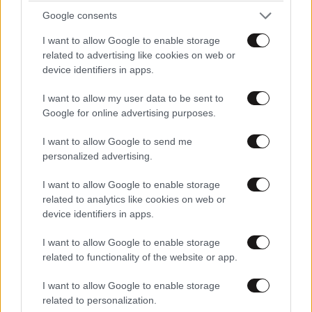
Ρε λες;
14·09·2025 11:37
Google consents
Πάλι στεναχωρηθηκαν οι "Έλληνες" εδώ μέσα;
I want to allow Google to enable storage
related to advertising like cookies on web or
Απαντήστε
4
0
device identifiers in apps.
Εγώ βλέπω κάτι αλλο
I want to allow my user data to be sent to
14·09·2025 13:42
Google for online advertising purposes.
Κοιμάσαι όρθιος και νομίζεις ότι κοιμούνται και
I want to allow Google to send me
οι άλλοι …Έλληνες … Το ότι είσαι κομματόσκυλο
personalized advertising.
δεν σημαίνει ότι οι άλλοι δεν είναι Έλληνες …
καρπαζοεισπράκτορα
I want to allow Google to enable storage
related to analytics like cookies on web or
Απαντήστε
0
1
device identifiers in apps.
I want to allow Google to enable storage
Δεν βλέπεις καλά .
14·09·2025 16:19
related to functionality of the website or app.
Ναι ε;
I want to allow Google to enable storage
related to personalization.
Απαντήστε
0
0