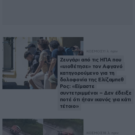
ΚΟΣΜΟΣ
11 λ. πριν
Ζευγάρι από τις ΗΠΑ που
«υιοθέτησε» τον Αφγανό
κατηγορούμενο για τη
δολοφονία της Ελίζαμπεθ
Ρος: «Είμαστε
συντετριμμένοι – Δεν έδειξε
ποτέ ότι ήταν ικανός για κάτι
τέτοιο»
ΚΟΣΜΟΣ
18 λ. πριν