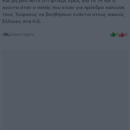
Και μη μου πείτε ότι φταίμε εμείς για το 74 λαι η
χούντα όταν ο παπάς που είχαν για πρόεδρο καλούσε
τους Τούρκους να βοηθήσουν ενάντια στους κακούς
Έλληνες στα Η.Ε.
Απαντήστε
0
0