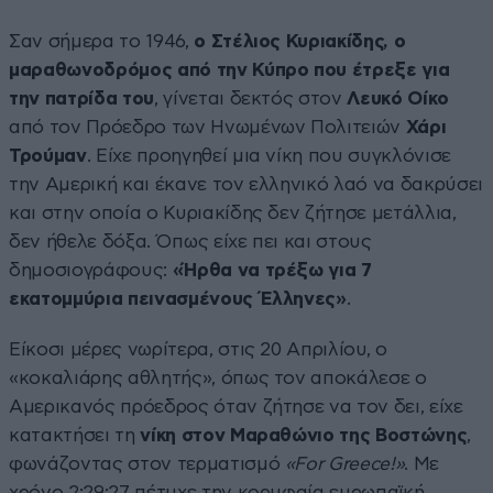
Σαν σήμερα το 1946,
ο Στέλιος Κυριακίδης, ο
μαραθωνοδρόμος από την Κύπρο που έτρεξε για
την πατρίδα του
, γίνεται δεκτός στον
Λευκό Οίκο
από τον Πρόεδρο των Ηνωμένων Πολιτειών
Χάρι
Τρούμαν
. Είχε προηγηθεί μια νίκη που συγκλόνισε
την Αμερική και έκανε τον ελληνικό λαό να δακρύσει
και στην οποία ο Κυριακίδης δεν ζήτησε μετάλλια,
δεν ήθελε δόξα. Όπως είχε πει και στους
δημοσιογράφους:
«Ήρθα να τρέξω για 7
εκατομμύρια πεινασμένους Έλληνες»
.
Είκοσι μέρες νωρίτερα, στις 20 Απριλίου, ο
«κοκαλιάρης αθλητής», όπως τον αποκάλεσε ο
Αμερικανός πρόεδρος όταν ζήτησε να τον δει, είχε
κατακτήσει τη
νίκη στον Μαραθώνιο της Βοστώνης
,
φωνάζοντας στον τερματισμό
«For Greece!»
. Με
χρόνο 2:29:27 πέτυχε την κορυφαία ευρωπαϊκή