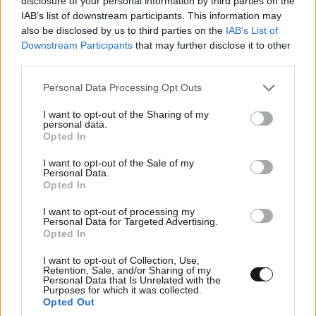
disclosure of your personal information by third parties on the
IAB’s list of downstream participants. This information may
also be disclosed by us to third parties on the
IAB’s List of
Downstream Participants
that may further disclose it to other
third parties.
Please note that this website/app uses one or more Google
Personal Data Processing Opt Outs
services and may gather and store information including but
not limited to your visit or usage behaviour. You may click to
I want to opt-out of the Sharing of my
personal data.
grant or deny consent to Google and its third-party tags to
Opted In
ΕΛΛΑΔΑ
06·08·2026 21:47
use your data for below specified purposes in below Google
Τραγωδία στα Μάλια: «Ο πανικός τη σκότωσε»
consent section.
I want to opt-out of the Sale of my
Personal Data.
– Τι λένε μάρτυρες για τη 42χρονη Ολλανδή
Opted In
που πνίγηκε προσπαθώντας να σώσει τη φίλη
της
I want to opt-out of processing my
Personal Data for Targeted Advertising.
Opted In
I want to opt-out of Collection, Use,
Retention, Sale, and/or Sharing of my
Personal Data that Is Unrelated with the
Purposes for which it was collected.
Opted Out