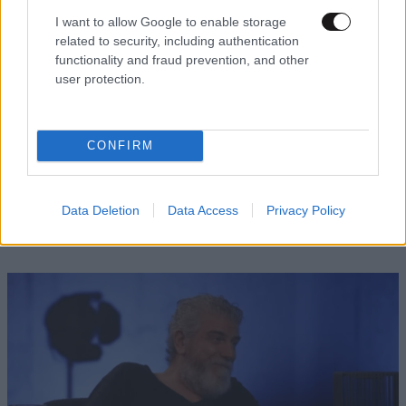
I want to allow Google to enable storage
related to security, including authentication
functionality and fraud prevention, and other
user protection.
CONFIRM
LIFESTYLE
3 ω. πριν
Ζώδια σήμερα: Η Σελήνη στους Διδύμους
φέρνει ανατροπές – Ποιοι δέχονται την
Data Deletion
Data Access
Privacy Policy
ευεργετική επίδραση του Δία από το απόγευμα;