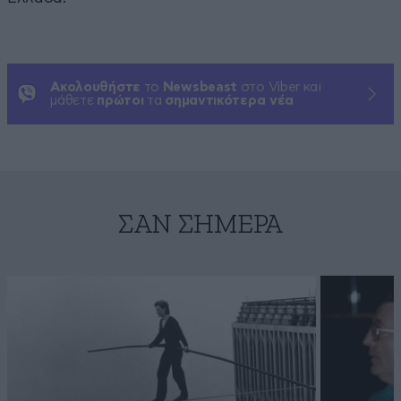
Ακολουθήστε
το
Newsbeast
στο Viber και
μάθετε
πρώτοι
τα
σημαντικότερα νέα
ΣΑΝ ΣΉΜΕΡΑ