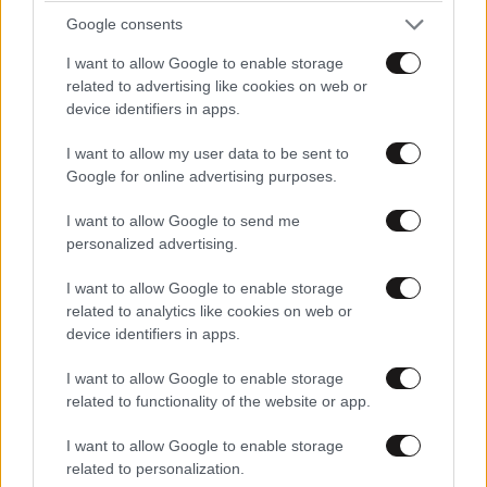
Google consents
I want to allow Google to enable storage
related to advertising like cookies on web or
device identifiers in apps.
I want to allow my user data to be sent to
Google for online advertising purposes.
ΚΟΣΜΟΣ
11 λ. πριν
I want to allow Google to send me
Ζευγάρι από τις ΗΠΑ που «υιοθέτησε» τον
personalized advertising.
Αφγανό κατηγορούμενο για τη δολοφονία της
I want to allow Google to enable storage
Ελίζαμπεθ Ρος: «Είμαστε συντετριμμένοι – Δεν
related to analytics like cookies on web or
έδειξε ποτέ ότι ήταν ικανός για κάτι τέτοιο»
device identifiers in apps.
I want to allow Google to enable storage
related to functionality of the website or app.
I want to allow Google to enable storage
related to personalization.