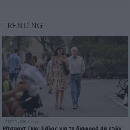
TRENDING
LIFESTYLE
38 λ. πριν
Ρίτσαρντ Γκιρ: Σάλος για τη διαφορά 48 ετών