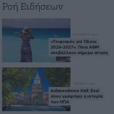
Ροή Ειδήσεων
ΕΛΛΑΔΑ
1 λ. πριν
«Τουρισμός για Όλους
2026-2027»: Ποια ΑΦΜ
υποβάλλουν σήμερα αίτηση
ΤΑΞΙΔΙ
4 λ. πριν
Independence Hall: Εκεί
όπου γράφτηκε η ιστορία
των ΗΠΑ