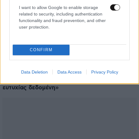
I want to allow Google to enable storage
related to security, including authentication
functionality and fraud prevention, and other
user protection.
CONFIRM
LIFESTYLE
08·08·2026 19:12
Εριέττα Κούρκουλου – Τα 33α γενέθλια και τα
Data Deletion
Data Access
Privacy Policy
φιλιά με τον Βύρωνα Βασιλειάδη: «Καμία στιγμή
ευτυχίας δεδομένη»