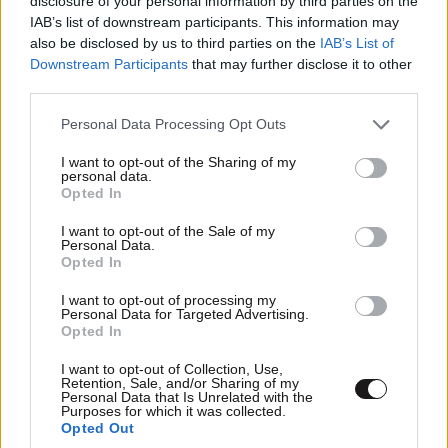
disclosure of your personal information by third parties on the
IAB’s list of downstream participants. This information may
also be disclosed by us to third parties on the
IAB’s List of
Downstream Participants
that may further disclose it to other
Νικος0421
third parties.
22·06·2023 19:18
Please note that this website/app uses one or more Google
Personal Data Processing Opt Outs
Επενδύουν ξένες κυβερνήσεις στην χώρα μας και όχι
services and may gather and store information including but
εμείς. Κατάντια
not limited to your visit or usage behaviour. You may click to
I want to opt-out of the Sharing of my
personal data.
grant or deny consent to Google and its third-party tags to
Opted In
Απαντήστε
0
0
use your data for below specified purposes in below Google
consent section.
I want to opt-out of the Sale of my
Personal Data.
Opted In
I want to opt-out of processing my
Personal Data for Targeted Advertising.
Opted In
I want to opt-out of Collection, Use,
Retention, Sale, and/or Sharing of my
Personal Data that Is Unrelated with the
Purposes for which it was collected.
Opted Out