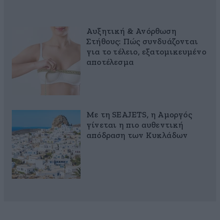
Αυξητική & Ανόρθωση
Στήθους: Πώς συνδυάζονται
για το τέλειο, εξατομικευμένο
αποτέλεσμα
Με τη SEAJETS, η Αμοργός
γίνεται η πιο αυθεντική
απόδραση των Κυκλάδων