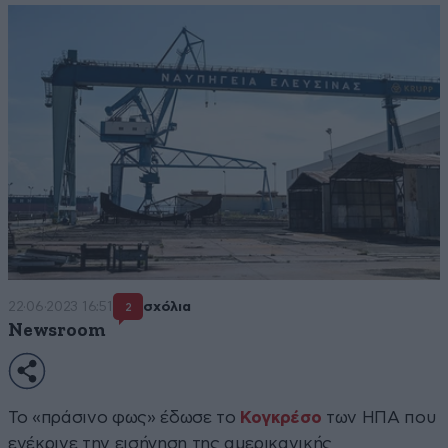
22·06·2023 16:51
σχόλια
2
Newsroom
Το «πράσινο φως» έδωσε το
Κογκρέσο
των ΗΠΑ που
ενέκρινε την εισήγηση της αμερικανικής