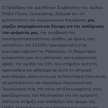
Ο Πρόεδρος και Διευθύνων Σύμβουλος του ομίλου
ONEX Πάνος Ξενοκώστας, δήλωσε ότι: «Η
εμπιστοσύνη του Αμερικανικού Κογκρέσου
μας
γεμίζει υπερηφάνεια και δύναμη για την εκπλήρωση
του οράματός μας
, την αναβίωση του
ναυπηγοεπισκευαστικού κλάδου, με όρους που
καταστούν την Ελλάδα πρωταγωνιστή στην
ευρύτερη περιοχή της Μεσογείου. Οι θερμότερες
ευχαριστίες μου στις ελληνικές και αμερικανικές
αρχές, την ομάδα της DFC που στήριξαν αυτή τη
προσπάθεια και φθάσαμε σε αυτό το ιστορικό
αποτέλεσμα, ώστε σύντομα τα Ναυπηγεία Ελευσίνας
να μετατραπούν σε παγκόσμιο Ναυπηγικό και
Τεχνολογικό Hub. Μα πάνω απ’όλα ευχαριστώ τους
εργαζόμενους των Ναυπηγείων για την αμέριστη
πίστη και στήριξη που επέδειξαν στο όραμα της
ONEX. Η αναγέννηση των Ναυπηγείων είναι ένας