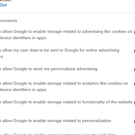
ελεχών του αύριο.
Out
ατικής εξέλιξης στην Ελλάδα
consents
o allow Google to enable storage related to advertising like cookies on
ιών AKTOR4thefuture, οι νέοι επαγγελματίες
evice identifiers in apps.
όσουν άμεσα την εξειδίκευσή τους στην πράξη
o allow my user data to be sent to Google for online advertising
σύγχρονο και δυναμικό επαγγελματικό
s.
εγαλύτερους ομίλους της Ελλάδας και
to allow Google to send me personalized advertising.
κή Ευρώπη.
o allow Google to enable storage related to analytics like cookies on
άλλει στην παραμονή του ταλέντου στην
evice identifiers in apps.
υ brain drain, επιβεβαιώνοντας παράλληλα τη
o allow Google to enable storage related to functionality of the website
πενδύει και να προσφέρει στη νέα γενιά της
ές εξέλιξης.
o allow Google to enable storage related to personalization.
o allow Google to enable storage related to security, including