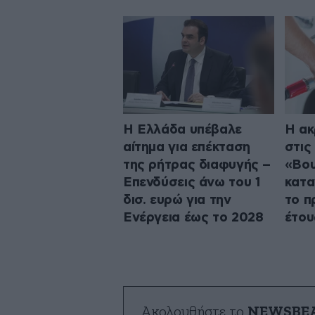
Η Ελλάδα υπέβαλε
Η ακ
αίτημα για επέκταση
στις
της ρήτρας διαφυγής –
«Βου
Επενδύσεις άνω του 1
κατα
δισ. ευρώ για την
το π
Ενέργεια έως το 2028
έτου
Ακολουθήστε το
NEWSBE