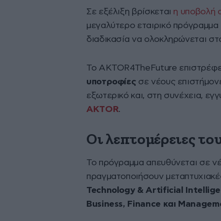
Σε εξέλιξη βρίσκεται
η υποβολή 
μεγαλύτερο εταιρικό πρόγραμμα 
διαδικασία να ολοκληρώνεται στ
Το AKTOR4TheFuture επιστρέφει
υποτροφίες
σε νέους επιστήμον
εξωτερικό και, στη συνέχεια, εγ
AKTOR
.
Οι λεπτομέρειες το
Το πρόγραμμα απευθύνεται σε νέ
πραγματοποιήσουν μεταπτυχιακέ
Technology & Artificial Intelli
Business, Finance και Managem