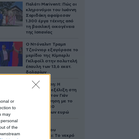
Παλάτι Marivent: Πώς οι
κληρονόμοι του Ιωάννη
Σαριδάκη αφαίρεσαν
1.300 έργα τέχνης από
τη βασιλική οικογένεια
της Ισπανίας
Ο Ντόναλντ Τραμπ
Τζούνιορ εξαγόρασε το
μερίδιο της Κίμπερλι
Γκίλφοϊλ στην πολυτελή
έπαυλη των 13,6 εκατ.
δολαρίων
Αθηνά Ωνάση: Η
απρόσμενη εξέλιξη στη
διαμάχη με τον Γιάν
sonal or
Τοπς – Η κίνηση με το
άλογο των 10
ection to
εκατομμυρίων ευρώ
ou may
 personal
Ο Στράτος
out of the
Τζώρτζογλου
 downstream
αποκαλύπτει: Το νεκρό