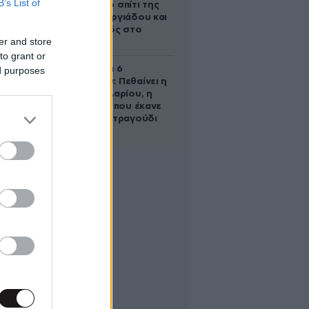
B’s List of
έμβρυο στο σπίτι της
Μαρίας Γεωργιάδου και
ο εγκλεισμός στο
er and store
ψυχιατρείο
to grant or
Σαν σήμερα 6
ed purposes
Αυγούστου: Πεθαίνει η
Ρίτα Σακελλαρίου, η
λαϊκή ντίβα που έκανε
τη ζωή της τραγούδι