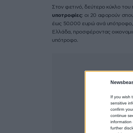
Στον φετινό, δεύτερο κύκλο του
υποτροφίες
: οι 20 αφορούν σπο
έως 50.000 ευρώ ανά υπότροφο,
Ελλάδα, προσφέροντας οικονομικ
υπότροφο.
Newsbeast
If you wish 
sensitive in
confirm you
continue se
information 
further disc