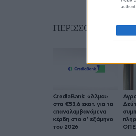
authenti
ΠΕΡΙΣΣΟΤΕΡΑ ΑΠΟ
CrediaBank: «Άλμα»
Αγρο
στα €53,6 εκατ. για τα
Δεύ
επαναλαμβανόμενα
συμπ
κέρδη στο α’ εξάμηνο
πληρ
του 2026
ΟΠΕ