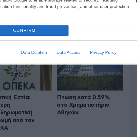
cation functionality and fraud prevention, and other user protection.
 ΤΗΝ ΟΙΚΟΝΟΜΙΑ
ΟΛΑ ΤΑ ΑΡΘΡΑ
CONFIRM
Data Deletion
Data Access
Privacy Policy
τική Εστία:
Πτώση κατά 0,59%,
τερη
στο Χρηματιστήριο
ληρωματική
Αθηνών
ωμή από τον
ΚΑ