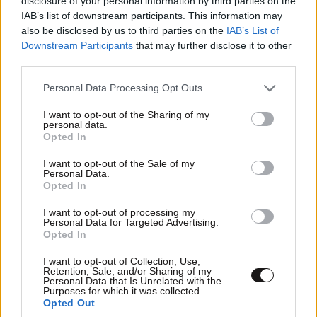
disclosure of your personal information by third parties on the
IAB’s list of downstream participants. This information may
also be disclosed by us to third parties on the
IAB’s List of
Downstream Participants
that may further disclose it to other
Το Ιράν ζητεί ρόλο-κλειδί στο Ορμούζ, οι ΗΠΑ
third parties.
λένε «όχι» σε τέλη και άδειες – Η ναυτιλία
Please note that this website/app uses one or more Google
Personal Data Processing Opt Outs
μπροστά σε ασφαλιστικό αδιέξοδο
services and may gather and store information including but
not limited to your visit or usage behaviour. You may click to
I want to opt-out of the Sharing of my
personal data.
grant or deny consent to Google and its third-party tags to
Opted In
use your data for below specified purposes in below Google
consent section.
I want to opt-out of the Sale of my
Personal Data.
Opted In
I want to opt-out of processing my
Personal Data for Targeted Advertising.
Opted In
I want to opt-out of Collection, Use,
Retention, Sale, and/or Sharing of my
Personal Data that Is Unrelated with the
Purposes for which it was collected.
Opted Out