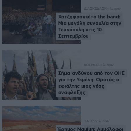
ΔΙΑΣΚΕΔΑΣΗ
4 λ. πριν
Χατζηφραγκέτα the band:
Μια μεγάλη συναυλία στην
Τεχνόπολη στις 10
Σεπτεμβρίου
ΚΟΣΜΟΣ
8 λ. πριν
Σήμα κινδύνου από τον ΟΗΕ
για την Υεμένη: Ορατός ο
εφιάλτης μιας νέας
ανάφλεξης
ΤΑΞΙΔΙ
9 λ. πριν
Έρημος Ναμίμπ: Αμμόλοφοι