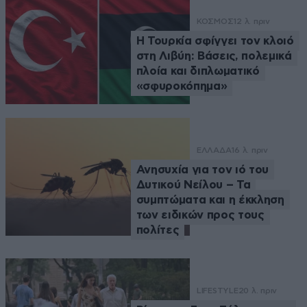
ΚΟΣΜΟΣ
12 λ. πριν
Η Τουρκία σφίγγει τον κλοιό
στη Λιβύη: Βάσεις, πολεμικά
πλοία και διπλωματικό
«σφυροκόπημα»
ΕΛΛΑΔΑ
16 λ. πριν
Ανησυχία για τον ιό του
Δυτικού Νείλου – Τα
συμπτώματα και η έκκληση
των ειδικών προς τους
πολίτες
LIFESTYLE
20 λ. πριν