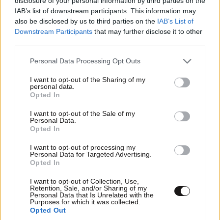
disclosure of your personal information by third parties on the
IAB’s list of downstream participants. This information may
also be disclosed by us to third parties on the
IAB’s List of
Downstream Participants
that may further disclose it to other
third parties.
Please note that this website/app uses one or more Google
Personal Data Processing Opt Outs
services and may gather and store information including but
LIFESTYLE
20 λ. πριν
not limited to your visit or usage behaviour. You may click to
I want to opt-out of the Sharing of my
Ρίτσαρντ Γκιρ: Σάλος για τη διαφορά 48 ετών
personal data.
grant or deny consent to Google and its third-party tags to
Opted In
με τη συμπρωταγωνίστριά του – «Θα μπορούσε
use your data for below specified purposes in below Google
να είναι εγγονή του»
consent section.
I want to opt-out of the Sale of my
Personal Data.
Opted In
I want to opt-out of processing my
Personal Data for Targeted Advertising.
Opted In
I want to opt-out of Collection, Use,
Retention, Sale, and/or Sharing of my
Personal Data that Is Unrelated with the
Purposes for which it was collected.
Opted Out