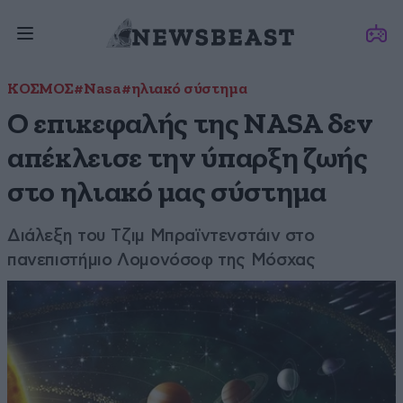
ΚΟΣΜΟΣ
#Nasa
#ηλιακό σύστημα
Ο επικεφαλής της NASA δεν
απέκλεισε την ύπαρξη ζωής
στο ηλιακό μας σύστημα
Διάλεξη του Τζιμ Μπραϊντενστάιν στο
πανεπιστήμιο Λομονόσοφ της Μόσχας