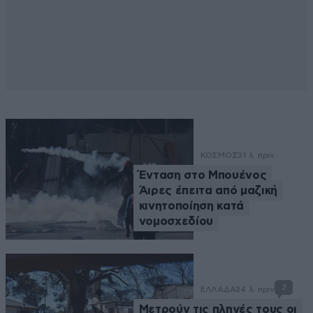
ΚΟΣΜΟΣ
31 λ. πριν
Ένταση στο Μπουένος
Άιρες έπειτα από μαζική
κινητοποίηση κατά
νομοσχεδίου
2
ΕΛΛΑΔΑ
34 λ. πριν
Μετρούν τις πληγές τους οι