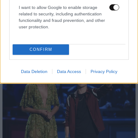
I want to allow Google to enable storage
related to security, including authentication
LIFESTYLE
3 ω. πριν
functionality and fraud prevention, and other
Ζώδια σήμερα: Η Σελήνη στους Διδύμους
user protection.
φέρνει ανατροπές – Ποιοι δέχονται την
ευεργετική επίδραση του Δία από το απόγευμα;
CONFIRM
Data Deletion
Data Access
Privacy Policy