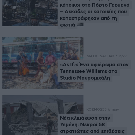
κάτοικοι στο Πόρτο Γερμενό
– Δεκάδες οι κατοικίες που
καταστράφηκαν από τη
φωτιά
ΔΙΑΣΚΕΔΑΣΗ
43 λ. πριν
«As If»: Ένα αφιέρωμα στον
Tennessee Williams στο
Studio Μαυρομιχάλη
ΚΟΣΜΟΣ
55 λ. πριν
Νέα κλιμάκωση στην
Υεμένη: Νεκροί 58
στρατιώτες από επιθέσεις