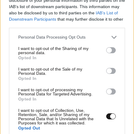
νέο Air Force One
disclosure of your personal information by third parties on the
IAB’s list of downstream participants. This information may
also be disclosed by us to third parties on the
IAB’s List of
Downstream Participants
that may further disclose it to other
third parties.
Please note that this website/app uses one or more Google
Personal Data Processing Opt Outs
services and may gather and store information including but
not limited to your visit or usage behaviour. You may click to
I want to opt-out of the Sharing of my
personal data.
grant or deny consent to Google and its third-party tags to
Opted In
use your data for below specified purposes in below Google
consent section.
I want to opt-out of the Sale of my
Personal Data.
Opted In
I want to opt-out of processing my
Personal Data for Targeted Advertising.
Opted In
Χάντερ Μπάιντεν για τον πατέρα του: «Ο
καρκίνος έχει εξαπλωθεί στα οστά και αλλού» –
I want to opt-out of Collection, Use,
Retention, Sale, and/or Sharing of my
Η συγκινητική εξομολόγηση για τον εθισμό του
Personal Data that Is Unrelated with the
στα νακρωτικά
Purposes for which it was collected.
Opted Out