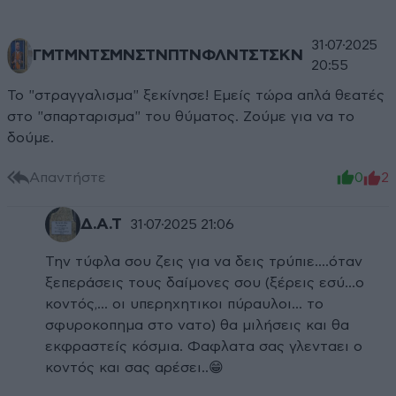
31·07·2025
ΓΜΤΜΝΤΣΜΝΣΤΝΠΤΝΦΛΝΤΣΤΣΚΝ
20:55
Το "στραγγαλισμα" ξεκίνησε! Εμείς τώρα απλά θεατές
στο "σπαρταρισμα" του θύματος. Ζούμε για να το
δούμε.
Απαντήστε
0
2
Δ.Α.Τ
31·07·2025 21:06
Την τύφλα σου ζεις για να δεις τρύπιε....όταν
ξεπεράσεις τους δαίμονες σου (ξέρεις εσύ...ο
κοντός,... οι υπερηχητικοι πύραυλοι... το
σφυροκοπημα στο νατο) θα μιλήσεις και θα
εκφραστείς κόσμια. Φαφλατα σας γλενταει ο
κοντός και σας αρέσει..😁