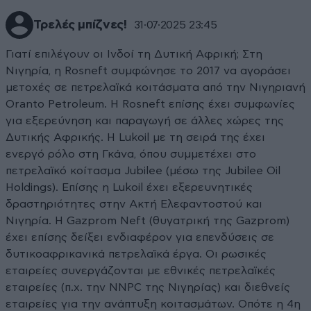
Τρελές μπίζνες!
31·07·2025 23:45
Γιατί επιλέγουν οι Ινδοί τη Δυτική Αφρική; Στη
Νιγηρία, η Rosneft συμφώνησε το 2017 να αγοράσει
μετοχές σε πετρελαϊκά κοιτάσματα από την Νιγηριανή
Oranto Petroleum. Η Rosneft επίσης έχει συμφωνίες
για εξερεύνηση και παραγωγή σε άλλες χώρες της
Δυτικής Αφρικής. Η Lukoil με τη σειρά της έχει
ενεργό ρόλο στη Γκάνα, όπου συμμετέχει στο
πετρελαϊκό κοίτασμα Jubilee (μέσω της Jubilee Oil
Holdings). Επίσης η Lukoil έχει εξερευνητικές
δραστηριότητες στην Ακτή Ελεφαντοστού και
Νιγηρία. Η Gazprom Neft (θυγατρική της Gazprom)
έχει επίσης δείξει ενδιαφέρον για επενδύσεις σε
δυτικοαφρικανικά πετρελαϊκά έργα. Οι ρωσικές
εταιρείες συνεργάζονται με εθνικές πετρελαϊκές
εταιρείες (π.χ. την NNPC της Νιγηρίας) και διεθνείς
εταιρείες για την ανάπτυξη κοιτασμάτων. Οπότε η 4η