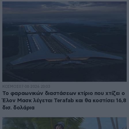
ΚΟΣΜΟΣ
07·08·2026 23:03
Το φαραωνικών διαστάσεων κτίριο που χτίζει ο
Έλον Μασκ λέγεται Terafab και θα κοστίσει 16,8
δισ. δολάρια