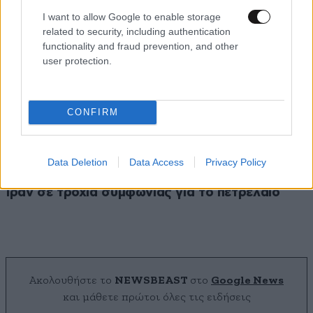
I want to allow Google to enable storage
related to security, including authentication
functionality and fraud prevention, and other
user protection.
CONFIRM
Data Deletion
Data Access
Privacy Policy
Ενεργειακό deal στη Μέση Ανατολή: Ιράκ και
Ιράν σε τροχιά συμφωνίας για το πετρέλαιο
Ακολουθήστε το
NEWSBEAST
στο
Google News
και μάθετε πρώτοι όλες τις ειδήσεις