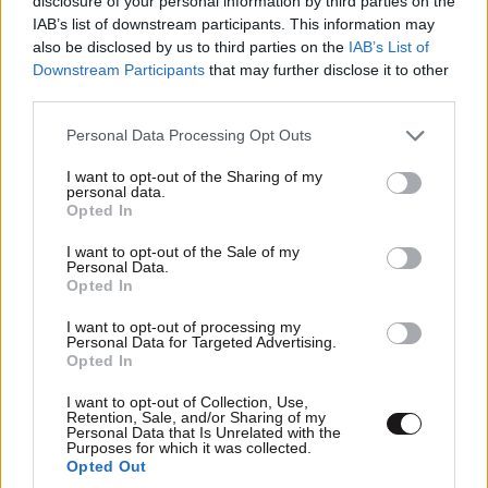
disclosure of your personal information by third parties on the
IAB’s list of downstream participants. This information may
also be disclosed by us to third parties on the
IAB’s List of
Downstream Participants
that may further disclose it to other
third parties.
Please note that this website/app uses one or more Google
Personal Data Processing Opt Outs
services and may gather and store information including but
not limited to your visit or usage behaviour. You may click to
I want to opt-out of the Sharing of my
personal data.
grant or deny consent to Google and its third-party tags to
Opted In
use your data for below specified purposes in below Google
consent section.
I want to opt-out of the Sale of my
Personal Data.
Opted In
I want to opt-out of processing my
Personal Data for Targeted Advertising.
Opted In
I want to opt-out of Collection, Use,
Retention, Sale, and/or Sharing of my
Personal Data that Is Unrelated with the
Purposes for which it was collected.
Opted Out