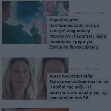
ΤΕΧΝΟΛΟΓΙΑ
29 λ. πριν
Δημιούργησαν
βακτηριοφάγους ιούς με
τεχνητή νοημοσύνη:
Υπόσχονται θεραπείες αλλά
προκαλούν τρόμο για
ζητήματα βιοασφάλειας
LIFESTYLE
31 λ. πριν
Άριελ Κωνσταντινίδη:
Σκέφτεται να βαφτίσει και τα
3 παιδιά της μαζί – Η
απάντηση στα σχόλια για την
εγκυμοσύνη στα 54