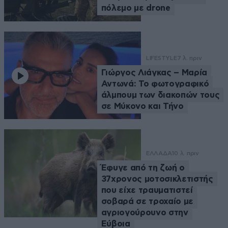
πόλεμο με drone
LIFESTYLE
7 λ. πριν
Γιώργος Λιάγκας – Μαρία
Αντωνά: Το φωτογραφικό
άλμπουμ των διακοπών τους
σε Μύκονο και Τήνο
ΕΛΛΑΔΑ
10 λ. πριν
Έφυγε από τη ζωή ο
37χρονος μοτοσικλετιστής
που είχε τραυματιστεί
σοβαρά σε τροχαίο με
αγριογούρουνο στην
Εύβοια