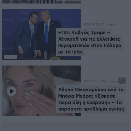
ΚΟΣΜΟΣ
22 λ. πριν
ΗΠΑ: Καβγάς Τραμπ –
Χέγκσεθ για τις ελλείψεις
πυρομαχικών στον πόλεμο
με το Ιράν
1
LIFESTYLE
24 λ. πριν
Αθηνά Οικονομάκου από τα
Μπόρα Μπόρα: «Έσκασε
τώρα όλη η κούραση» – Το
απρόοπτο πρόβλημα υγείας