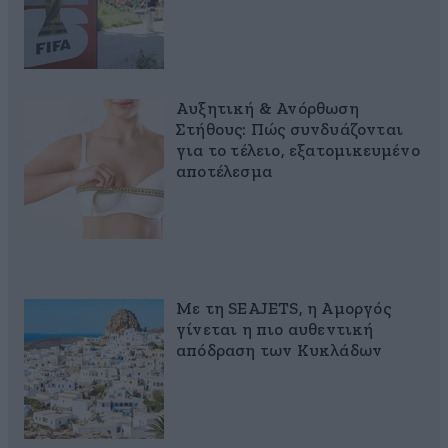
Αυξητική & Ανόρθωση
Στήθους: Πώς συνδυάζονται
για το τέλειο, εξατομικευμένο
αποτέλεσμα
Με τη SEAJETS, η Αμοργός
γίνεται η πιο αυθεντική
απόδραση των Κυκλάδων