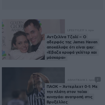
LIFESTYLE
17 λ. πριν
Αντζελίνα Τζολί – Ο
αδερφός της James Haven
αποκάλυψε ότι είναι gay:
«Έβαζα κρυφά γκλίτερ και
μάσκαρα»
2
ΑΘΛΗΤΙΚΑ
18 λ. πριν
ΠΑΟΚ – Άντερλεχτ 0-1: Με
την πλάτη στον τοίχο
κυνηγάει ανατροπή στις
Βρυξέλλες