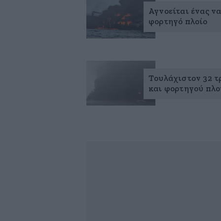
Αγνοείται ένας ν
φορτηγό πλοίο
Τουλάχιστον 32 τ
και φορτηγού πλο