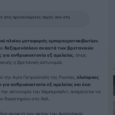
 στις προτεινόμενες πηγές σου στη
κού πλοίου μεταφοράς εμπορευματοκιβωτίων
,
με
δεξαμενόπλοιο ανοιχτά των βρετανικών
ς για ανθρωποκτονία εξ αμελείας
, όπως
ευής η βρετανική αστυνομία.
ό την Αγία Πετρούπολη της Ρωσίας,
πλοίαρχος
ι για ανθρωποκτονία εξ αμελείας και έχει
την αστυνομία του Χάμπερσαϊντ, αναμένεται να
ν δικαστηρίου στο Χαλ.
μίλια ανοικτά των ακτών του Ανατολικού