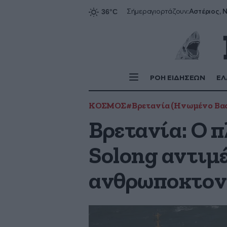
Αστέριος, Ν
Σήμερα
γιορτάζουν:
ΡΟΗ ΕΙΔΗΣΕΩΝ
ΕΛ
ΚΟΣΜΟΣ
#Βρετανία (Ηνωμένο Βασ
Βρετανία: Ο 
Solong αντιμ
ανθρωποκτονί