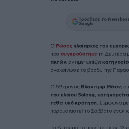
Πρόσθεσε το Newsbeast
Google
Ο
Ρώσος
πλοίαρχος του εμπορι
που
συγκρούστηκε
τη Δευτέρα 
ακτών,
αντιμετωπίζει
κατηγορίε
ανακοίνωσε το βράδυ της Παρασκ
Ο 59χρονος
Βλαντίμιρ Μότιν,
απ
του πλοίου Solong, κατηγορείτα
τεθεί υπό κράτηση.
Σύμφωνα με 
παρουσιαστεί το Σάββατο ενώπιο
Τη Δευτέρα το πρωί, περίπου 13 