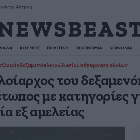
ικάνωρ, Αστρινή
ΛΑΔΑ
ΚΟΣΜΟΣ
ΠΟΛΙΤΙΚΗ
ΟΙΚΟΝΟΜΙΑ
ΚΟΙΝΩΝΙΑ
ίλειο)
#δεξαμενόπλοιο
#Ρωσία
#σύγκρουση πλοίων
πλοίαρχος του δεξαμεν
έτωπος με κατηγορίες γ
α εξ αμελείας