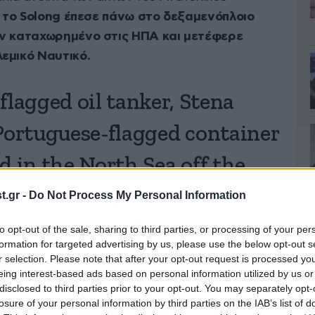
,
το Solong έπεσε πάνω στο δεξαμενόπλοιο
αν καταχωρημένο στις ΗΠΑ και μετέφερε
λεμικό Ναυτικό.
lagged oil tanker, Stena
Portuguese-flagged container
ed in the North Sea off the
d Kingdom!
.gr -
Do Not Process My Personal Information
to opt-out of the sale, sharing to third parties, or processing of your per
formation for targeted advertising by us, please use the below opt-out s
ter.com/fnyTUZFmzx
r selection. Please note that after your opt-out request is processed y
eing interest-based ads based on personal information utilized by us or
disclosed to third parties prior to your opt-out. You may separately opt-
losure of your personal information by third parties on the IAB’s list of
orted News (@Kiraguri254)