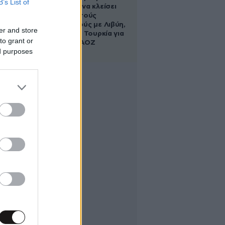
B’s List of
κυβέρνηση να κλείσει
τους ανοιχτούς
λογαριασμούς με Λιβύη,
er and store
Αλβανία και Τουρκία για
to grant or
τη χάραξη ΑΟΖ
ed purposes