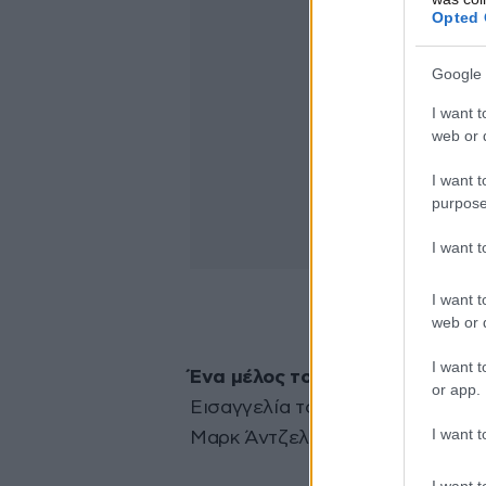
Opted 
Google 
I want t
web or d
I want t
purpose
I want 
I want t
web or d
I want t
Ένα μέλος του πληρώματος του S
or app.
Εισαγγελία του Στέμματος τον κ
I want t
Μαρκ Άντζελο Πέρνια.
I want t