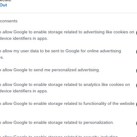
Out
consents
o allow Google to enable storage related to advertising like cookies on
evice identifiers in apps.
o allow my user data to be sent to Google for online advertising
s.
to allow Google to send me personalized advertising.
o allow Google to enable storage related to analytics like cookies on
evice identifiers in apps.
o allow Google to enable storage related to functionality of the website
olong πιστεύεται ότι είναι νεκρό.
Η
ατονόμασε ως τον 38χρονο Φιλιππινέζο υπήκοο
o allow Google to enable storage related to personalization.
o allow Google to enable storage related to security, including