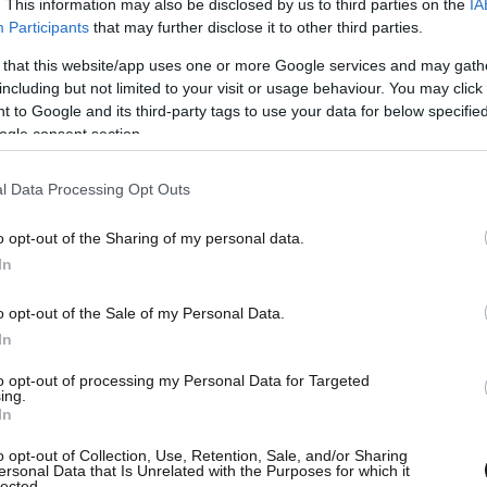
. This information may also be disclosed by us to third parties on the
IA
Participants
that may further disclose it to other third parties.
 that this website/app uses one or more Google services and may gath
including but not limited to your visit or usage behaviour. You may click 
 to Google and its third-party tags to use your data for below specifi
ogle consent section.
l Data Processing Opt Outs
o opt-out of the Sharing of my personal data.
In
o opt-out of the Sale of my Personal Data.
In
to opt-out of processing my Personal Data for Targeted
ing.
In
o opt-out of Collection, Use, Retention, Sale, and/or Sharing
ersonal Data that Is Unrelated with the Purposes for which it
lected.