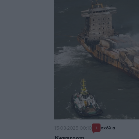
15·03·2025 00:10
σχόλια
1
Newsroom