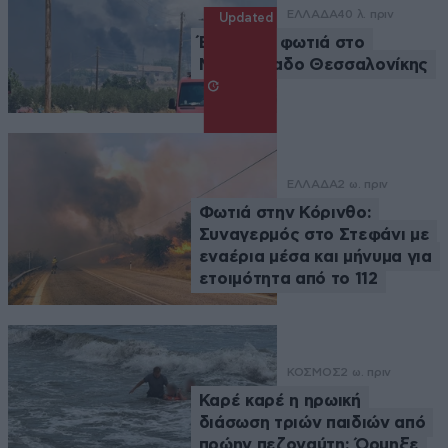
ΕΛΛΑΔΑ
40 λ. πριν
Updated
Έσβησε η φωτιά στο
Μονοπήγαδο Θεσσαλονίκης
ΕΛΛΑΔΑ
2 ω. πριν
Φωτιά στην Κόρινθο:
Συναγερμός στο Στεφάνι με
εναέρια μέσα και μήνυμα για
ετοιμότητα από το 112
ΚΟΣΜΟΣ
2 ω. πριν
Καρέ καρέ η ηρωική
διάσωση τριών παιδιών από
πρώην πεζοναύτη: Όρμηξε