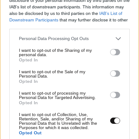
disclosure of your personal information by third parties on the
IAB’s list of downstream participants. This information may
Ο απόλυτος σύμμαχος στην
also be disclosed by us to third parties on the
IAB’s List of
αποτοξίνωση & την ορμονική
Downstream Participants
that may further disclose it to other
ισορροπία
third parties.
Please note that this website/app uses one or more Google
Personal Data Processing Opt Outs
services and may gather and store information including but
not limited to your visit or usage behaviour. You may click to
I want to opt-out of the Sharing of my
personal data.
grant or deny consent to Google and its third-party tags to
Opted In
use your data for below specified purposes in below Google
Πες μου πότε γεννήθηκες και
consent section.
I want to opt-out of the Sale of my
θα σου πω ποιες εμπειρίες θα
Personal Data.
Opted In
σου έκανα δώρο!
I want to opt-out of processing my
Personal Data for Targeted Advertising.
Opted In
I want to opt-out of Collection, Use,
Retention, Sale, and/or Sharing of my
40 ημέρες, 33 δράσεις, 4.000+
Personal Data that Is Unrelated with the
Purposes for which it was collected.
συμμετοχές
Opted Out