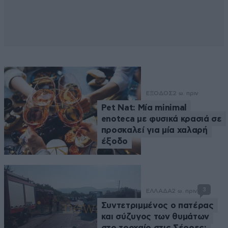
ΕΞΟΔΟΣ
2 ω. πριν
Pet Nat: Μία minimal
enoteca με φυσικά κρασιά σε
προσκαλεί για μία χαλαρή
έξοδο
3
ΕΛΛΑΔΑ
2 ω. πριν
Συντετριμμένος ο πατέρας
και σύζυγος των θυμάτων
στο τροχαίο στις Σέρρες: