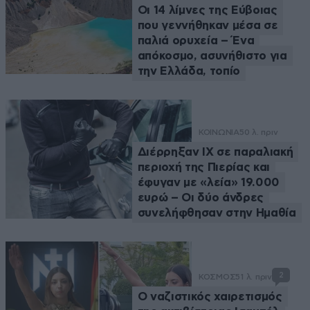
Οι 14 λίμνες της Εύβοιας
που γεννήθηκαν μέσα σε
παλιά ορυχεία – Ένα
απόκοσμο, ασυνήθιστο για
την Ελλάδα, τοπίο
ΚΟΙΝΩΝΙΑ
50 λ. πριν
Διέρρηξαν ΙΧ σε παραλιακή
περιοχή της Πιερίας και
έφυγαν με «λεία» 19.000
ευρώ – Οι δύο άνδρες
συνελήφθησαν στην Ημαθία
2
ΚΟΣΜΟΣ
51 λ. πριν
Ο ναζιστικός χαιρετισμός