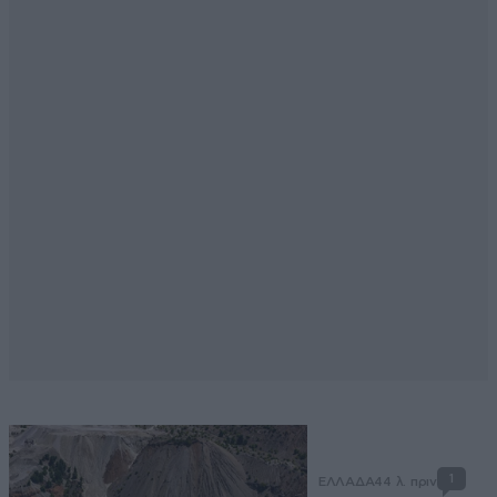
1
ΕΛΛΑΔΑ
44 λ. πριν