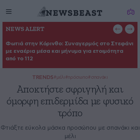
NEWS ALERT
Φωτιά στην Κόρινθο: Συναγερμός στο Στεφάνι
Έ
με εναέρια μέσα και μήνυμα για ετοιμότητα
Θ
από το 112
TRENDS
#μέλι
#πρόσωπο
#σπανάκι
Αποκτήστε σφριγηλή και
όμορφη επιδερμίδα με φυσικό
τρόπο
Φτιάξτε εύκολα μάσκα προσώπου με σπανάκι και
μέλι