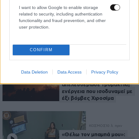
I want to allow Google to enable storage
related to security, including authentication
functionality and fraud prevention, and other
user protection.
Ροή Ειδήσεων
CONFIRM
ΕΛΛΑΔΑ
7 λ. πριν
Η πύρινη λαίλαπα στην
Data Deletion
Data Access
Privacy Policy
Αττικοβοιωτία
απελευθέρωσε τρομακτική
ενέργεια που ισοδυναμεί με
έξι βόμβες Χιροσίμα
ΚΟΣΜΟΣ
10 λ. πριν
«Θέλω τον μπαμπά μου»: