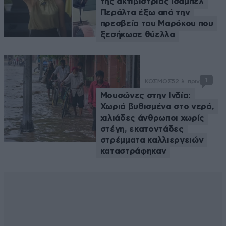
της ακτιβίστριας Ισαμπέλ
Περάλτα έξω από την
πρεσβεία του Μαρόκου που
ξεσήκωσε θύελλα
1
ΚΟΣΜΟΣ
52 λ. πριν
Μουσώνες στην Ινδία:
Χωριά βυθισμένα στο νερό,
χιλιάδες άνθρωποι χωρίς
στέγη, εκατοντάδες
στρέμματα καλλιεργειών
καταστράφηκαν