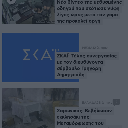
Νέο βίντεο της μεθυσμένης
οδηγού που σκότωσε νύφη
λίγες ώρες μετά τον γάμο
της προκαλεί οργή
MEDIA
12 λ. πριν
ΣΚΑΪ: Τέλος συνεργασίας
με τον διευθύνοντα
σύμβουλο Γρηγόρη
Δημητριάδη
2
ΕΛΛΑΔΑ
28 λ. πριν
Σαρωνικός: Βεβήλωσαν
εκκλησάκι της
Μεταμόρφωσης του