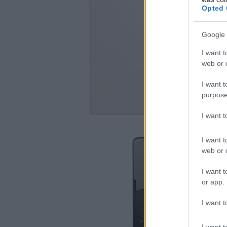
Opted 
Google 
I want t
web or d
I want t
purpose
I want 
I want t
web or d
I want t
or app.
I want t
I want t