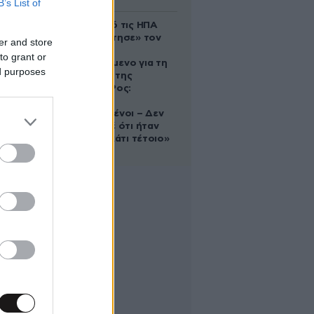
B’s List of
Ζευγάρι από τις ΗΠΑ
που «υιοθέτησε» τον
er and store
Αφγανό
to grant or
κατηγορούμενο για τη
ed purposes
δολοφονία της
Ελίζαμπεθ Ρος:
«Είμαστε
συντετριμμένοι – Δεν
έδειξε ποτέ ότι ήταν
ικανός για κάτι τέτοιο»