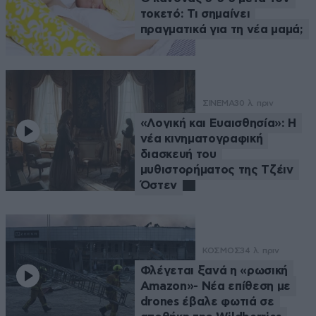
τοκετό: Τι σημαίνει
πραγματικά για τη νέα μαμά;
ΣΙΝΕΜΑ
30 λ. πριν
«Λογική και Ευαισθησία»: Η
νέα κινηματογραφική
διασκευή του
μυθιστορήματος της Τζέιν
Όστεν
ΚΟΣΜΟΣ
34 λ. πριν
Φλέγεται ξανά η «ρωσική
Amazon»- Νέα επίθεση με
drones έβαλε φωτιά σε