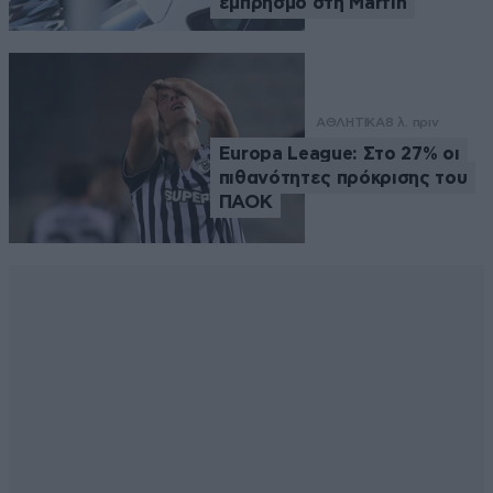
εμπρησμό στη Marfin
ΑΘΛΗΤΙΚΑ
8 λ. πριν
Europa League: Στο 27% οι
πιθανότητες πρόκρισης του
ΠΑΟΚ