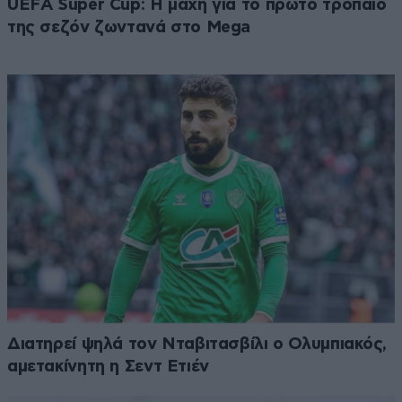
UEFA Super Cup: Η μάχη για το πρώτο τρόπαιο
της σεζόν ζωντανά στο Mega
Διατηρεί ψηλά τον Νταβιτασβίλι ο Ολυμπιακός,
αμετακίνητη η Σεντ Ετιέν