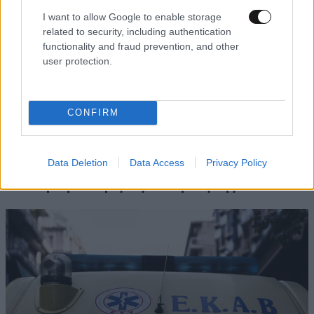
I want to allow Google to enable storage
related to security, including authentication
functionality and fraud prevention, and other
user protection.
CONFIRM
ΕΛΛΑΔΑ
1 ω. πριν
Γυναίκα έπεσε σε ακάλυπτο από τον 5ο όροφο
Data Deletion
Data Access
Privacy Policy
πολυκατοικίας στη Μιχαλακοπούλου –
Ανασύρθηκε χωρίς τις αισθήσεις της