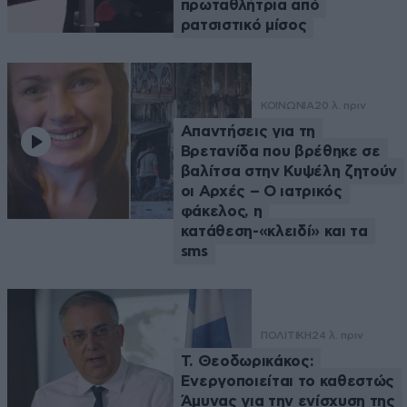
πρωταθλήτρια από
ρατσιστικό μίσος
ΚΟΙΝΩΝΙΑ
20 λ. πριν
Απαντήσεις για τη
Βρετανίδα που βρέθηκε σε
βαλίτσα στην Κυψέλη ζητούν
οι Αρχές – Ο ιατρικός
φάκελος, η
κατάθεση-«κλειδί» και τα
sms
ΠΟΛΙΤΙΚΗ
24 λ. πριν
Τ. Θεοδωρικάκος:
Ενεργοποιείται το καθεστώς
Άμυνας για την ενίσχυση της