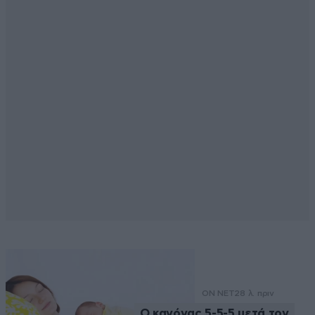
ON NET
28 λ. πριν
Ο κανόνας 5-5-5 μετά τον