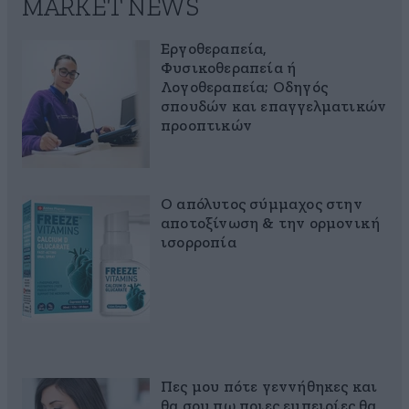
MARKET NEWS
Εργοθεραπεία,
Φυσικοθεραπεία ή
Λογοθεραπεία; Οδηγός
σπουδών και επαγγελματικών
προοπτικών
Ο απόλυτος σύμμαχος στην
αποτοξίνωση & την ορμονική
ισορροπία
Πες μου πότε γεννήθηκες και
θα σου πω ποιες εμπειρίες θα