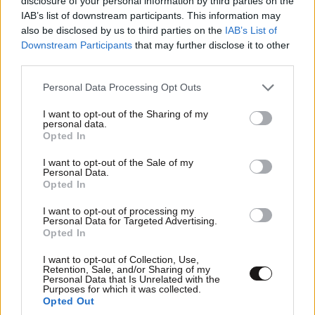
disclosure of your personal information by third parties on the
IAB’s list of downstream participants. This information may
also be disclosed by us to third parties on the
IAB’s List of
Downstream Participants
that may further disclose it to other
third parties.
Please note that this website/app uses one or more Google
Personal Data Processing Opt Outs
services and may gather and store information including but
not limited to your visit or usage behaviour. You may click to
I want to opt-out of the Sharing of my
personal data.
grant or deny consent to Google and its third-party tags to
Opted In
use your data for below specified purposes in below Google
consent section.
I want to opt-out of the Sale of my
Personal Data.
Opted In
I want to opt-out of processing my
Personal Data for Targeted Advertising.
Opted In
I want to opt-out of Collection, Use,
Retention, Sale, and/or Sharing of my
Personal Data that Is Unrelated with the
Purposes for which it was collected.
Opted Out