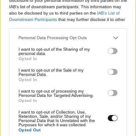
disclosure of your personal information by third parties on the
IAB’s list of downstream participants. This information may
also be disclosed by us to third parties on the
IAB’s List of
Downstream Participants
that may further disclose it to other
third parties.
Xαρακτήρες: 0/1000
Please note that this website/app uses one or more Google
Personal Data Processing Opt Outs
services and may gather and store information including but
Διαβάστε και ακολουθήστε τους κανόνες σχολιασμού
not limited to your visit or usage behaviour. You may click to
I want to opt-out of the Sharing of my
personal data.
grant or deny consent to Google and its third-party tags to
ΠΡΟΣΘΗΚΗ
Opted In
use your data for below specified purposes in below Google
consent section.
I want to opt-out of the Sale of my
Personal Data.
Opted In
Ειρων!!
23·10·2025 18:46
I want to opt-out of processing my
Personal Data for Targeted Advertising.
Opted In
Πραγματι, τωρα που το λεϛ, ειναι ιδιοϛ ο μπαρμπα
Μυτουσηϛ!!!
I want to opt-out of Collection, Use,
Retention, Sale, and/or Sharing of my
Personal Data that Is Unrelated with the
Απαντήστε
0
0
Purposes for which it was collected.
Opted Out