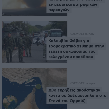
εν μέσω καταστροφικών
πυρκαγιών
ΚΟΣΜΟΣ
1 ω. πριν
Κολομβία: Φόβοι για
τρομοκρατικό χτύπημα στην
τελετή ορκωμοσίας του
εκλεγμένου προέδρου
ΚΟΣΜΟΣ
2 ω. πριν
Δύο εκρήξεις ακούστηκαν
κοντά σε δεξαμενόπλοιο στα
Στενά του Ορμούζ