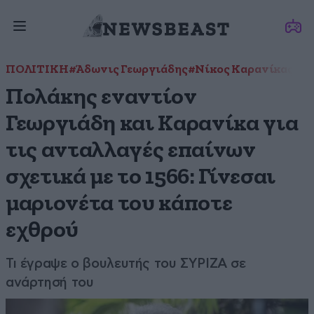
ΠΟΛΙΤΙΚΗ
#Άδωνις Γεωργιάδης
#Νίκος Καρανίκας
#Πα
Πολάκης εναντίον
Γεωργιάδη και Καρανίκα για
τις ανταλλαγές επαίνων
σχετικά με το 1566: Γίνεσαι
μαριονέτα του κάποτε
εχθρού
Τι έγραψε ο βουλευτής του ΣΥΡΙΖΑ σε
ανάρτησή του