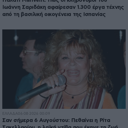
Παλάτι Marivent: Πώς οι κληρονόμοι του
Ιωάννη Σαριδάκη αφαίρεσαν 1.300 έργα τέχνης
από τη βασιλική οικογένεια της Ισπανίας
ΕΛΛΑΔΑ
06·08·2026 00:09
Σαν σήμερα 6 Αυγούστου: Πεθαίνει η Ρίτα
Σακελλαρίου, η λαϊκή ντίβα που έκανε τη ζωή