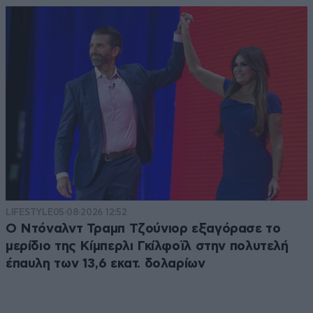
LIFESTYLE
05·08·2026 12:52
Ο Ντόναλντ Τραμπ Τζούνιορ εξαγόρασε το
μερίδιο της Κίμπερλι Γκίλφοϊλ στην πολυτελή
έπαυλη των 13,6 εκατ. δολαρίων