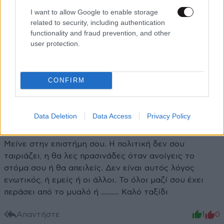
Απαντήστε
1
0
I want to allow Google to enable storage
related to security, including authentication
Κου-Λι Τακιμήτσου
functionality and fraud prevention, and other
21·10·2025 16:14
user protection.
Γιατί; επειδή λέει μη βολικές αληθειες;
Απαντήστε
0
0
CONFIRM
Data Deletion
Data Access
Privacy Policy
Γιατρέ
21·10·2025 14:08
Μείνε στην επιστήμη σου. Η πολιτική δεν σου
ταιριάζει, η θα λες πρασινάδες όταν ανοίγεις το
στόμα σου ή θα απειλείς. Δεν είναι αυτός λόγος
ενωτικός, ή εμείς ή οι άλλοι. Το όλοι μαζί σου έχει
περάσει από το μυαλό ή ……… Καλό ταξίδι
Απαντήστε
1
0