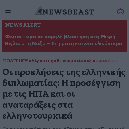
NEWS ALERT
Φωτιά τώρα σε χαμηλή βλάστηση στη Μικρή
Βίγλα, στη Νάξο – Στη μάχη και ένα ελικόπτερο
ΠΟΛΙΤΙΚΗ
#Αίγυπτος
#διπλωματία
#εξωτερική πολιτι
Οι προκλήσεις της ελληνικής
διπλωματίας: Η προσέγγιση
με τις ΗΠΑ και οι
αναταράξεις στα
ελληνοτουρκικά