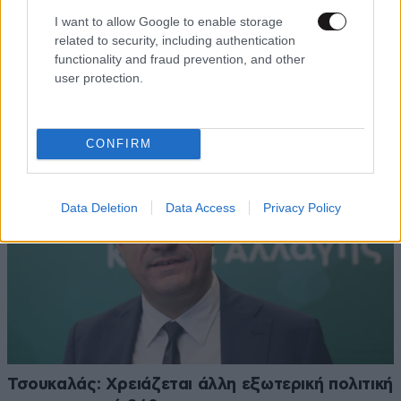
I want to allow Google to enable storage
Πρωτοφανείς συνθήκες στη φωτιά της
related to security, including authentication
functionality and fraud prevention, and other
Αττικοβοιωτίας – Τουρνάς: Δεν κατάφεραν να
user protection.
κάνουν ρίψεις 51 εναέρια μέσα
CONFIRM
Data Deletion
Data Access
Privacy Policy
Τσουκαλάς: Xρειάζεται άλλη εξωτερική πολιτική