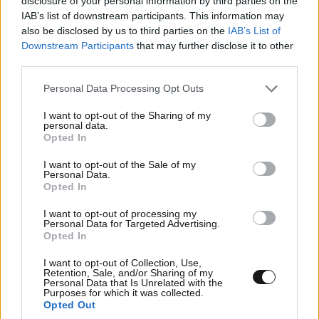
disclosure of your personal information by third parties on the
IAB’s list of downstream participants. This information may
also be disclosed by us to third parties on the
IAB’s List of
Downstream Participants
that may further disclose it to other
third parties.
Please note that this website/app uses one or more Google
Personal Data Processing Opt Outs
services and may gather and store information including but
Μαρία Καρυστιανού – «Ελπίδα για τη
not limited to your visit or usage behaviour. You may click to
I want to opt-out of the Sharing of my
personal data.
Δημοκρατία»: Ο Νίκος Μπρουτζάκης
grant or deny consent to Google and its third-party tags to
Opted In
αποχώρησε καταγγέλλοντας αυθαιρεσία στη
use your data for below specified purposes in below Google
consent section.
λήψη αποφάσεων
I want to opt-out of the Sale of my
Personal Data.
Opted In
I want to opt-out of processing my
Personal Data for Targeted Advertising.
Opted In
I want to opt-out of Collection, Use,
Retention, Sale, and/or Sharing of my
Personal Data that Is Unrelated with the
Purposes for which it was collected.
Opted Out