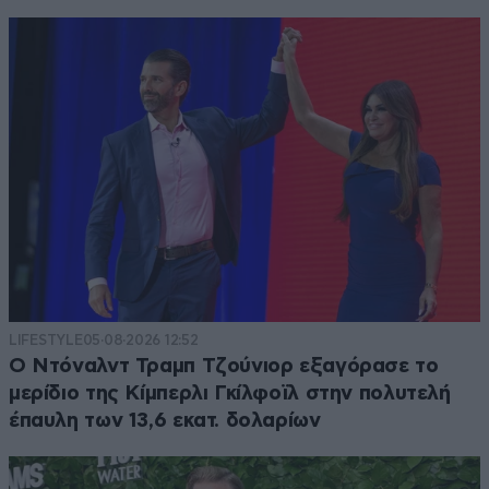
LIFESTYLE
05·08·2026 12:52
Ο Ντόναλντ Τραμπ Τζούνιορ εξαγόρασε το
μερίδιο της Κίμπερλι Γκίλφοϊλ στην πολυτελή
έπαυλη των 13,6 εκατ. δολαρίων