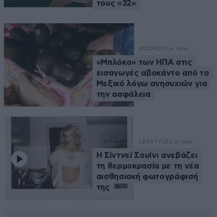
τους «32»
ΚΟΣΜΟΣ
1 ω. πριν
«Μπλόκο» των ΗΠΑ στις
εισαγωγές αβοκάντο από το
Μεξικό λόγω ανησυχιών για
την ασφάλεια
LIFESTYLE
2 ω. πριν
Η Σίντνεϊ Σουίνι ανεβάζει
τη θερμοκρασία με τη νέα
αισθησιακή φωτογράφισή
της