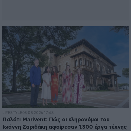
η ναφθαλινη-Θεοδωρα τι φορά στον γάμο..
Απαντήστε
0
0
Τελιο ζευγαρι
08·02·2025 09:14
Να ζησουνε
Απαντήστε
0
0
LIFESTYLE
05·08·2026 17:48
Παλάτι Marivent: Πώς οι κληρονόμοι του
Ιωάννη Σαριδάκη αφαίρεσαν 1.300 έργα τέχνης