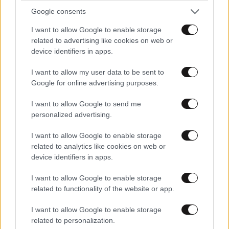
Google consents
Απαντήστε
0
0
I want to allow Google to enable storage
Vasilis savakis
08·02·2025 11:53
related to advertising like cookies on web or
device identifiers in apps.
Και γεμάτος κομπλεξικους
ΕΛΛΑΔΑ
05·08·2026 21:24
I want to allow my user data to be sent to
«Κάηκε το σπίτι μας στην Ελλάδα λίγο πριν
Google for online advertising purposes.
Απαντήστε
0
0
μετακομίσουμε»: Απαρηγόρητη η οικογένεια
I want to allow Google to send me
από τη Βρετανία που είδε το όνειρο ζωής να
Βασιλευς
08·02·2025 16:36
personalized advertising.
γίνεται στάχτη
Η αυτογνωσια ειναι αρετή, Μπραβο σου που
I want to allow Google to enable storage
το παραδέχεσαι
related to analytics like cookies on web or
device identifiers in apps.
Απαντήστε
0
0
I want to allow Google to enable storage
related to functionality of the website or app.
I want to allow Google to enable storage
Όοοχι,
08·02·2025 10:05
related to personalization.