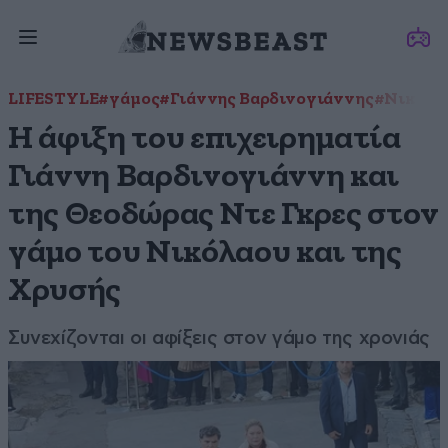
LIFESTYLE
#γάμος
#Γιάννης Βαρδινογιάννης
#Νικόλαο
Η άφιξη του επιχειρηματία
Γιάννη Βαρδινογιάννη και
της Θεοδώρας Ντε Γκρες στον
γάμο του Νικόλαου και της
Χρυσής
Συνεχίζονται οι αφίξεις στον γάμο της χρονιάς