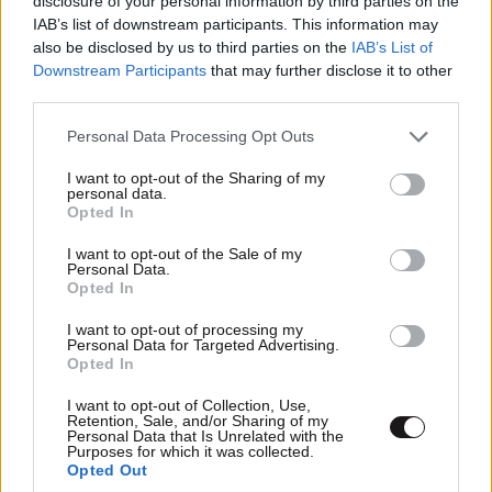
disclosure of your personal information by third parties on the
Θαλάσσια ρύπανση στη Δραπετσώνα –
IAB’s list of downstream participants. This information may
also be disclosed by us to third parties on the
IAB’s List of
Χειροπέδες στον πλοίαρχο δεξαμενόπλοιου
Downstream Participants
that may further disclose it to other
third parties.
Please note that this website/app uses one or more Google
Personal Data Processing Opt Outs
services and may gather and store information including but
not limited to your visit or usage behaviour. You may click to
I want to opt-out of the Sharing of my
personal data.
grant or deny consent to Google and its third-party tags to
Opted In
use your data for below specified purposes in below Google
consent section.
I want to opt-out of the Sale of my
Personal Data.
Opted In
I want to opt-out of processing my
Personal Data for Targeted Advertising.
Opted In
I want to opt-out of Collection, Use,
Κάβος πρόσδεσης έσπασε και χτύπησε ναυτικό
Retention, Sale, and/or Sharing of my
Personal Data that Is Unrelated with the
στο κεφάλι στο λιμάνι της Ρόδου –
Purposes for which it was collected.
Opted Out
Νοσηλεύεται στο νοσοκομείο