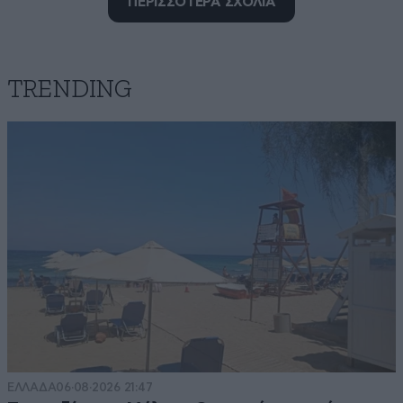
ΠΕΡΙΣΣΟΤΕΡΑ ΣΧΟΛΙΑ
Μπάσα! Στο φούρνο με πατάτες πιο όμορφο ειναι
Απαντήστε
0
0
TRENDING
Σκορακι
29·08·2019 17:58
Ομορφη πανσετουλα
Απαντήστε
0
0
Πινγκη
29·08·2019 17:48
Δεν έχω δοκιμάσει ποτέ στειρωμένη μπριζόλα. Με
σως δαμάσκηνο θα τα σπάει
ΕΛΛΑΔΑ
06·08·2026 21:47