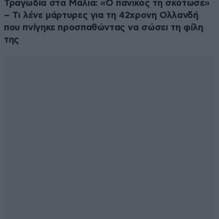
Απαντήστε
3
0
Τραγωδία στα Μάλια: «Ο πανικός τη σκότωσε»
– Τι λένε μάρτυρες για τη 42χρονη Ολλανδή
που πνίγηκε προσπαθώντας να σώσει τη φίλη
της
ΠΙΤΟΓΥΡΟΣ
29·08·2019 16:49
μια χαρα
Απαντήστε
2
0