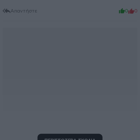
Απαντήστε
0
0
Leonardo999
29·08·2019 19:19