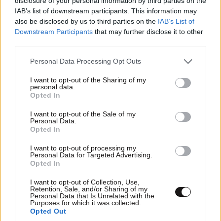
disclosure of your personal information by third parties on the
IAB’s list of downstream participants. This information may
also be disclosed by us to third parties on the
IAB’s List of
Downstream Participants
that may further disclose it to other
third parties.
Xαρακτήρες: 0/1000
Please note that this website/app uses one or more Google
Personal Data Processing Opt Outs
services and may gather and store information including but
Διαβάστε και ακολουθήστε τους κανόνες σχολιασμού
not limited to your visit or usage behaviour. You may click to
I want to opt-out of the Sharing of my
personal data.
grant or deny consent to Google and its third-party tags to
Opted In
ΠΡΟΣΘΗΚΗ
use your data for below specified purposes in below Google
consent section.
I want to opt-out of the Sale of my
Personal Data.
Opted In
I want to opt-out of processing my
TRENDING
Personal Data for Targeted Advertising.
Opted In
I want to opt-out of Collection, Use,
Retention, Sale, and/or Sharing of my
Personal Data that Is Unrelated with the
Purposes for which it was collected.
Opted Out