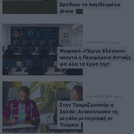
βρέθηκε το παγιδευμένο
drone
ΠΟΛΙΤΙΚΗ
20 λ. πριν
Ψηφιακό «Πύργο Ελέγχου»
αποκτά η Περιφέρεια Αττικής
για ολα τα έργα της!
ΑΘΛΗΤΙΚΑ
28 λ. πριν
Στην Τραμπζονσπόρ ο
Σαλάχ: Ανακοίνωσαν τη
μεγάλη μεταγραφή οι
Τούρκοι