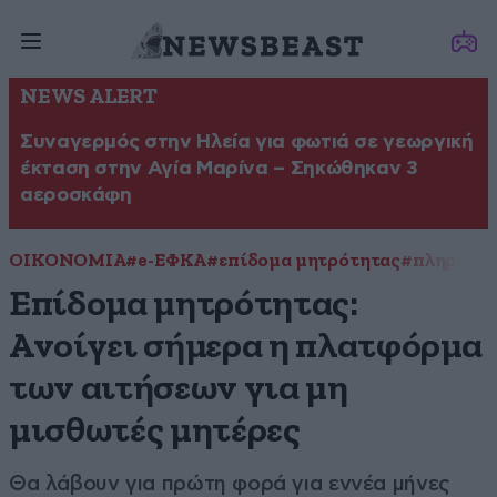
NEWS ALERT
Συναγερμός στην Ηλεία για φωτιά σε γεωργική
έκταση στην Αγία Μαρίνα – Σηκώθηκαν 3
αεροσκάφη
ΟΙΚΟΝΟΜΙΑ
#e-ΕΦΚΑ
#επίδομα μητρότητας
#πληρωμή
Επίδομα μητρότητας:
Ανοίγει σήμερα η πλατφόρμα
των αιτήσεων για μη
μισθωτές μητέρες
Θα λάβουν για πρώτη φορά για εννέα μήνες