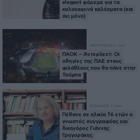
elegant φόρεμα για τα
καλοκαιρινά καλέσματα (και
όχι μόνο)
ΑΘΛΗΤΙΚΑ
13 λ. πριν
ΠΑΟΚ – Άντερλεχτ: Οι
οδηγίες της ΠΑΕ στους
φιλάθλους που θα πάνε στην
Τούμπα
ΕΛΛΑΔΑ
16 λ. πριν
Πέθανε σε ηλικία 76 ετών ο
γνωστός συγγραφέας και
δικηγόρος Γιάννης
Γρηγοράκης