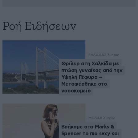
Ροή Ειδήσεων
ΕΛΛΑΔΑ
2 λ. πριν
Θρίλερ στη Χαλκίδα με
πτώση γυναίκας από την
Υψηλή Γέφυρα –
Μεταφέρθηκε στο
νοσοκομείο
ΜΟΔΑ
8 λ. πριν
Βρήκαμε στα Marks &
Spencer το πιο sexy και