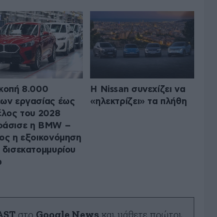
κοπή 8.000
Η Nissan συνεχίζει να
ων εργασίας έως
«ηλεκτρίζει» τα πλήθη
έλος του 2028
φάσισε η BMW –
ος η εξοικονόμηση
 δισεκατομμυρίου
ώ
AST
στο
Google News
και μάθετε πρώτοι