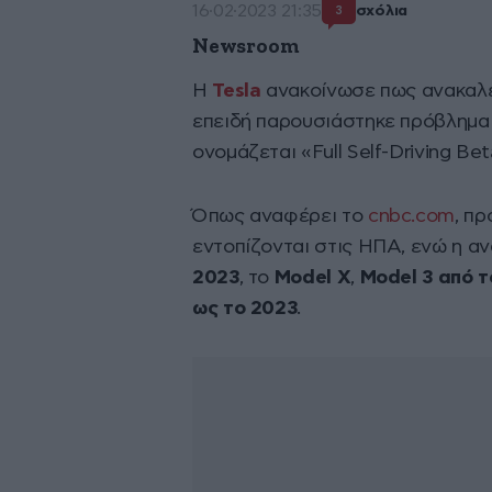
16·02·2023 21:35
σχόλια
3
Newsroom
Η
Tesla
ανακοίνωσε πως ανακαλε
επειδή παρουσιάστηκε πρόβλημ
ονομάζεται «Full Self-Driving Be
Όπως αναφέρει το
cnbc.com
, πρ
εντοπίζονται στις ΗΠΑ, ενώ η 
2023
, το
Model X
,
Model 3 από τ
ως το 2023
.