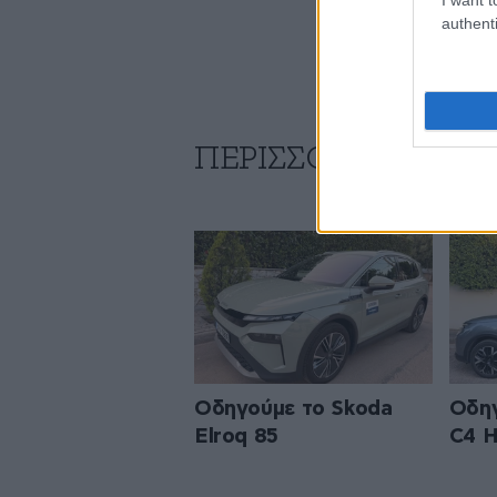
authenti
ΠΕΡΙΣΣΟΤΕΡΑ ΑΠΟ
Οδηγούμε το Skoda
Οδηγ
Elroq 85
C4 H