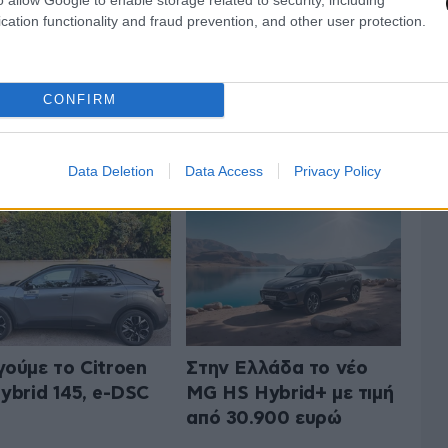
cation functionality and fraud prevention, and other user protection.
CONFIRM
 ΤΟ AUTO
ΟΛΑ ΤΑ ΑΡΘΡΑ
Data Deletion
Data Access
Privacy Policy
ούμε το Citroen
Στην Ελλάδα το νέο
ybrid 145, e-DSC
MG HS Hybrid+ με τιμή
από 30.900 ευρώ