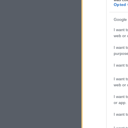
Opted 
Google 
I want t
web or d
I want t
purpose
I want 
I want t
web or d
I want t
or app.
I want t
I want t