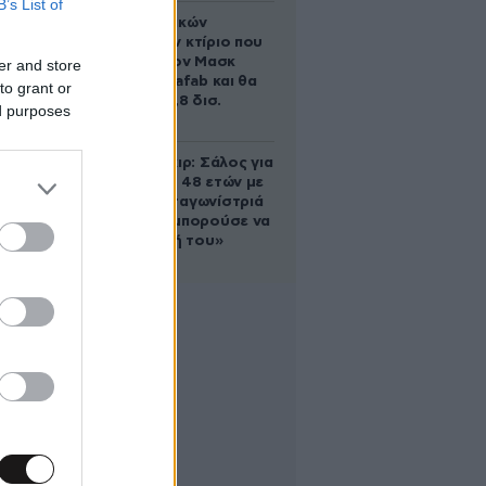
B’s List of
Το φαραωνικών
διαστάσεων κτίριο που
χτίζει ο Έλον Μασκ
er and store
λέγεται Terafab και θα
to grant or
κοστίσει 16,8 δισ.
ed purposes
δολάρια
Ρίτσαρντ Γκιρ: Σάλος για
τη διαφορά 48 ετών με
τη συμπρωταγωνίστριά
του – «Θα μπορούσε να
είναι εγγονή του»