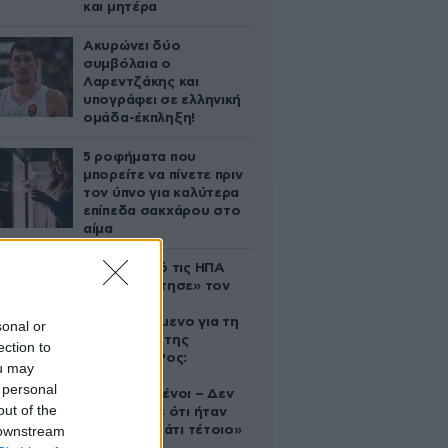
και μητέρα
Ακυρώνει δύο
συμβόλαια ο
Λαρεντζάκης και
υπογράφει σε ελληνική
ομάδα-έκπληξη!
5 ροφήματα που
μπορείτε να πίνετε πριν
τον ύπνο για καλύτερα
επίπεδα σακχάρου στο
αίμα
Ζευγάρι από τις ΗΠΑ
που «υιοθέτησε» τον
Αφγανό
κατηγορούμενο για τη
sonal or
δολοφονία της
ection to
Ελίζαμπεθ Ρος:
ou may
«Είμαστε
 personal
συντετριμμένοι – Δεν
out of the
έδειξε ποτέ ότι ήταν
 downstream
ικανός για κάτι τέτοιο»