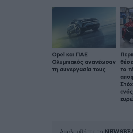
Opel και ΠΑΕ
Περι
Ολυμπιακός ανανέωσαν
θέσε
τη συνεργασία τους
το τ
απο
Στόχ
ενός
ευρ
Ακολουθήστε το
NEWSBE