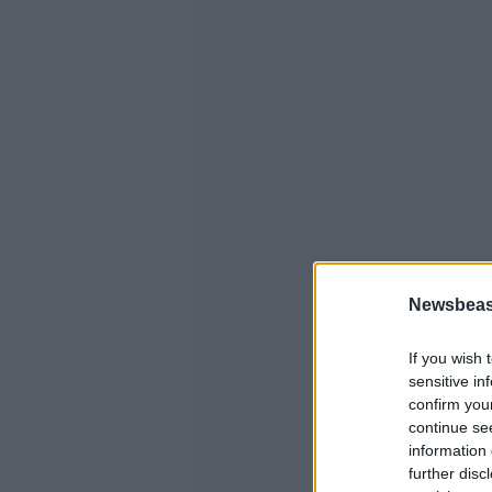
Newsbeast
If you wish 
sensitive in
confirm you
continue se
information 
further disc