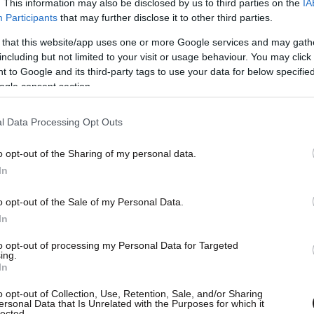
. This information may also be disclosed by us to third parties on the
IA
Participants
that may further disclose it to other third parties.
 that this website/app uses one or more Google services and may gath
η Ασφάλειας Κυκλοφορίας στους
including but not limited to your visit or usage behaviour. You may click 
ν ΗΠΑ, το συγκεκριμένο σύστημα αυτόνομης
 to Google and its third-party tags to use your data for below specifi
ogle consent section.
ον κίνδυνο σύγκρουσης και πρόκλησης σοβαρού
l Data Processing Opt Outs
ολλά προβλήματα, ενώ η Tesla ξεκαθάρισε πως
o opt-out of the Sharing of my personal data.
α το λογισμικό της.
In
o opt-out of the Sale of my Personal Data.
In
to opt-out of processing my Personal Data for Targeted
ing.
In
o opt-out of Collection, Use, Retention, Sale, and/or Sharing
ersonal Data that Is Unrelated with the Purposes for which it
lected.