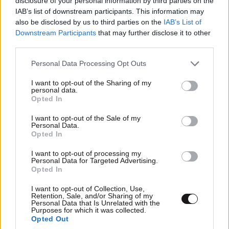
disclosure of your personal information by third parties on the
Διαβάστε και ακολουθήστε τους κανόνες σχολιασμού
IAB’s list of downstream participants. This information may
also be disclosed by us to third parties on the
IAB’s List of
ΠΡΟΣΘΗΚΗ
Downstream Participants
that may further disclose it to other
third parties.
Please note that this website/app uses one or more Google
Personal Data Processing Opt Outs
services and may gather and store information including but
TRENDING
not limited to your visit or usage behaviour. You may click to
I want to opt-out of the Sharing of my
personal data.
grant or deny consent to Google and its third-party tags to
Opted In
use your data for below specified purposes in below Google
consent section.
I want to opt-out of the Sale of my
Personal Data.
Opted In
I want to opt-out of processing my
Personal Data for Targeted Advertising.
Opted In
I want to opt-out of Collection, Use,
Retention, Sale, and/or Sharing of my
Personal Data that Is Unrelated with the
Purposes for which it was collected.
Opted Out