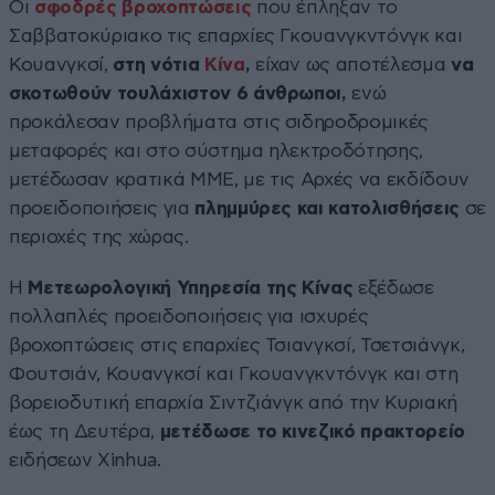
Οι
σφοδρές βροχοπτώσεις
που έπληξαν το
Σαββατοκύριακο τις επαρχίες Γκουανγκντόνγκ και
Κουανγκσί,
στη νότια
Κίνα
,
είχαν ως αποτέλεσμα
να
σκοτωθούν τουλάχιστον 6 άνθρωποι,
ενώ
προκάλεσαν προβλήματα στις σιδηροδρομικές
μεταφορές και στο σύστημα ηλεκτροδότησης,
μετέδωσαν κρατικά ΜΜΕ, με τις Αρχές να εκδίδουν
προειδοποιήσεις για
πλημμύρες και κατολισθήσεις
σε
περιοχές της χώρας.
Η
Μετεωρολογική Υπηρεσία της Κίνας
εξέδωσε
πολλαπλές προειδοποιήσεις για ισχυρές
βροχοπτώσεις στις επαρχίες Τσιανγκσί, Τσετσιάνγκ,
Φουτσιάν, Κουανγκσί και Γκουανγκντόνγκ και στη
βορειοδυτική επαρχία Σιντζιάνγκ από την Κυριακή
έως τη Δευτέρα,
μετέδωσε το κινεζικό πρακτορείο
ειδήσεων Xinhua.