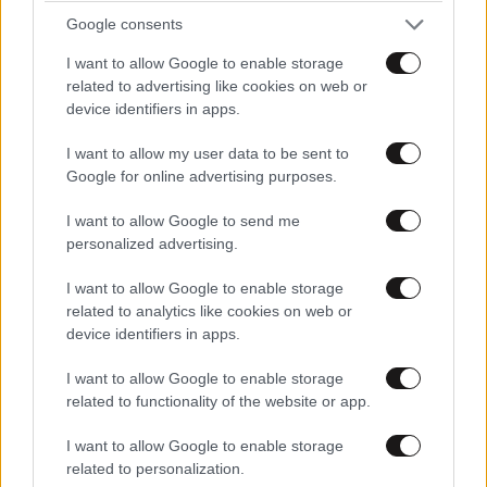
Google consents
ΕΛΛΑΔΑ
07·08·2026 08:50
I want to allow Google to enable storage
Ζευγάρι από τις ΗΠΑ που «υιοθέτησε» τον
related to advertising like cookies on web or
Αφγανό κατηγορούμενο για τη δολοφονία της
device identifiers in apps.
Ελίζαμπεθ Ρος: «Είμαστε συντετριμμένοι – Δεν
έδειξε ποτέ ότι ήταν ικανός για κάτι τέτοιο»
I want to allow my user data to be sent to
Google for online advertising purposes.
I want to allow Google to send me
personalized advertising.
I want to allow Google to enable storage
related to analytics like cookies on web or
device identifiers in apps.
I want to allow Google to enable storage
related to functionality of the website or app.
I want to allow Google to enable storage
related to personalization.