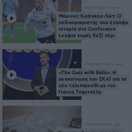
ΑΘΛΗΤΙΚΑ
31 λ. πριν
Μάριους Κράιγκερ Λιντ: Ο
ποδοσφαιριστής που έγραψε
ιστορία στο Conference
League χωρίς δεξί χέρι
ΤΗΛΕΟΡΑΣΗ
33 λ. πριν
«The Quiz with Balls»: Η
ανακοίνωση του ΣΚΑΪ για το
νέο τηλεπαιχνίδι με τον
Γιάννη Τσιμιτσέλη
ΟΙΚΟΝΟΜΙΑ
34 λ. πριν