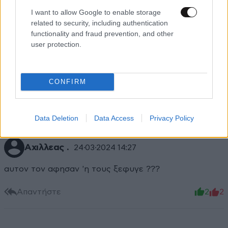
I want to allow Google to enable storage
related to security, including authentication
ΧΡΗΣΤΟΣ ΜΠΙΡΜΠΟΣ
24·03·2024 14:56
functionality and fraud prevention, and other
user protection.
Τωρα περιμενουμε αναλογο τρομακτικο χτυπημα στο
Λονδινο.Αυτο δεν περιμενετε;Γιατι κανετε αυτες τις
δηλωσεις;
CONFIRM
Απαντήστε
1
1
Data Deletion
Data Access
Privacy Policy
Αχιλλεας .
24·03·2024 14:27
αυτον τον αφησαν 'η τους ξεφυγε ???
Απαντήστε
2
2