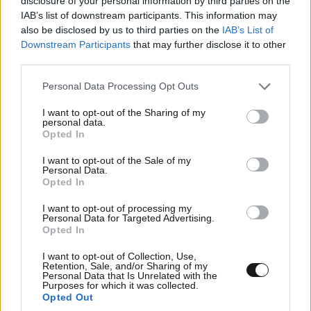
disclosure of your personal information by third parties on the
IAB’s list of downstream participants. This information may
also be disclosed by us to third parties on the
IAB’s List of
Downstream Participants
that may further disclose it to other
third parties.
Please note that this website/app uses one or more Google
Personal Data Processing Opt Outs
services and may gather and store information including but
Xαρακτήρες: 0/1000
not limited to your visit or usage behaviour. You may click to
I want to opt-out of the Sharing of my
personal data.
grant or deny consent to Google and its third-party tags to
Διαβάστε και ακολουθήστε τους κανόνες σχολιασμού
Opted In
use your data for below specified purposes in below Google
consent section.
I want to opt-out of the Sale of my
ΠΡΟΣΘΗΚΗ
Personal Data.
Opted In
I want to opt-out of processing my
Personal Data for Targeted Advertising.
Opted In
Zuck Felenski
24·03·2024 19:33
I want to opt-out of Collection, Use,
"Γνωρίζουμε ότι δημιουργεί ένα προπαγανδιστικό
Retention, Sale, and/or Sharing of my
Personal Data that Is Unrelated with the
προπέτασμα καπνού για να υπερασπιστεί μια εισβολή
Purposes for which it was collected.
απολύτως διαβολική" είπε ένας εκπρόσωπος της
Opted Out