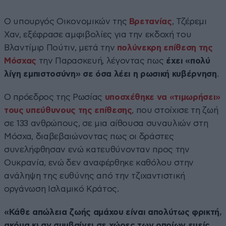
Ο υπουργός Οικονομικών της
Βρετανίας
, Τζέρεμι
Χαν, εξέφρασε αμφιβολίες για την εκδοχή του
Βλαντίμιρ Πούτιν, μετά την
πολύνεκρη επίθεση της
Μόσχας
την Παρασκευή, λέγοντας πως
έχει «πολύ
λίγη εμπιστοσύνη» σε όσα λέει η ρωσική κυβέρνηση
.
Ο πρόεδρος της Ρωσίας
υποσχέθηκε να «τιμωρήσει»
τους υπεύθυνους της επίθεσης
, που στοίχισε τη ζωή
σε 133 ανθρώπους, σε μια αίθουσα συναυλιών στη
Μόσχα, διαβεβαιώνοντας πως οι δράστες
συνελήφθησαν ενώ κατευθύνονταν προς την
Ουκρανία, ενώ δεν αναφέρθηκε καθόλου στην
ανάληψη της ευθύνης από την τζιχαντιστική
οργάνωση Ισλαμικό Κράτος.
«Κάθε απώλεια ζωής αμάχου είναι απολύτως φρικτή,
ακόμα κι αν συμβαίνει σε χώρες των οποίων εμείς