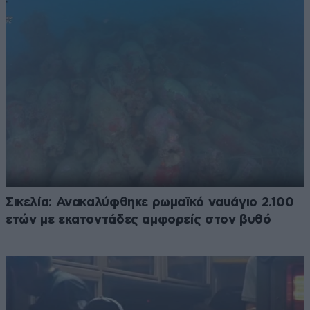
Σικελία: Ανακαλύφθηκε ρωμαϊκό ναυάγιο 2.100
ετών με εκατοντάδες αμφορείς στον βυθό