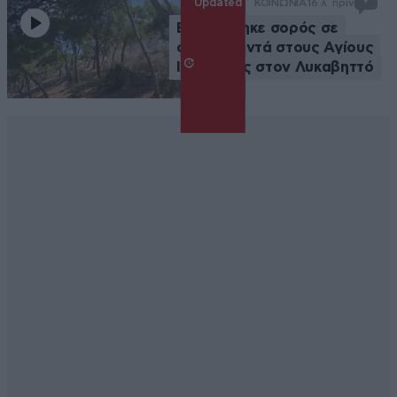
Updated
ΚΟΙΝΩΝΙΑ
16 λ. πριν
Εντοπίστηκε σορός σε
σπηλιά κοντά στους Αγίους
Ισιδώρους στον Λυκαβηττό