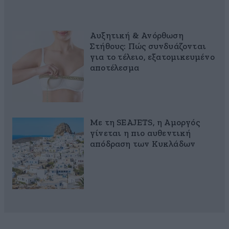
Αυξητική & Ανόρθωση
Στήθους: Πώς συνδυάζονται
για το τέλειο, εξατομικευμένο
αποτέλεσμα
Με τη SEAJETS, η Αμοργός
γίνεται η πιο αυθεντική
απόδραση των Κυκλάδων