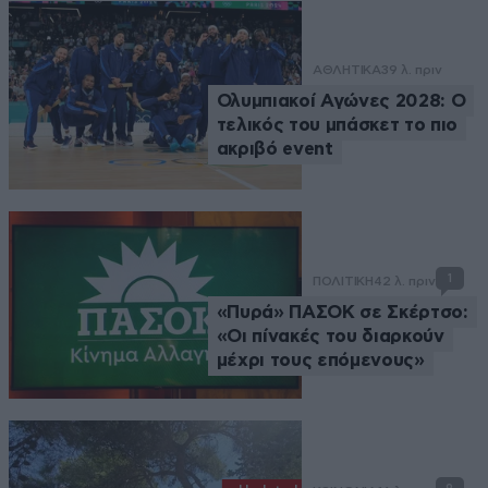
ΑΘΛΗΤΙΚΑ
39 λ. πριν
Ολυμπιακοί Αγώνες 2028: Ο
τελικός του μπάσκετ το πιο
ακριβό event
1
ΠΟΛΙΤΙΚΗ
42 λ. πριν
«Πυρά» ΠΑΣΟΚ σε Σκέρτσο:
«Οι πίνακές του διαρκούν
μέχρι τους επόμενους»
9