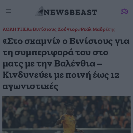
ΑΘΛΗΤΙΚΑ
#Βινίσιους Ζούνιορ
#Ρεάλ Μαδρίτης
«Στο σκαμνί» ο Βινίσιους για
τη συμπεριφορά του στο
ματς με την Βαλένθια –
Κινδυνεύει με ποινή έως 12
αγωνιστικές