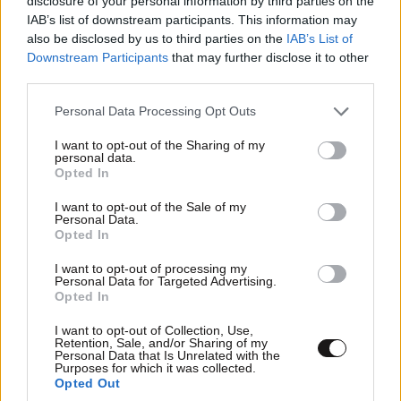
disclosure of your personal information by third parties on the
IAB’s list of downstream participants. This information may
also be disclosed by us to third parties on the
IAB’s List of
Downstream Participants
that may further disclose it to other
third parties.
Please note that this website/app uses one or more Google
Personal Data Processing Opt Outs
services and may gather and store information including but
not limited to your visit or usage behaviour. You may click to
I want to opt-out of the Sharing of my
personal data.
grant or deny consent to Google and its third-party tags to
Opted In
use your data for below specified purposes in below Google
consent section.
I want to opt-out of the Sale of my
Personal Data.
Opted In
I want to opt-out of processing my
Personal Data for Targeted Advertising.
Opted In
I want to opt-out of Collection, Use,
Retention, Sale, and/or Sharing of my
Personal Data that Is Unrelated with the
Purposes for which it was collected.
Opted Out
ΔΙΑΤΡΟΦΗ
08·08·2026 08:30