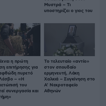
Μυστρά – Τι
υποστηρίζει ο γιος του
είχνει η πρώτη
Το τελευταίο «αντίο»
ση επιτήρησης για
στον σπουδαίο
αφθώδη πυρετό
ερμηνευτή, Λάκη
Λέσβο – «Η
Χαλκιά – Συγκίνηση στο
μετώπισή του
Α’ Νεκροταφείο
τεί συνεργασία και
Αθηνών
τήμη»