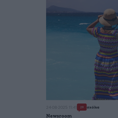
24·08·2025 11:41
σχόλια
29
Newsroom