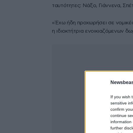
ταυτότητες: Νάξο, Γιάννενα, Σπέ
«Έχω ήδη προχωρήσει σε νομικές
η ιδιοκτήτρια ενοικιαζόμενων δω
Newsbeast
If you wish 
sensitive in
confirm you
continue se
information 
further disc