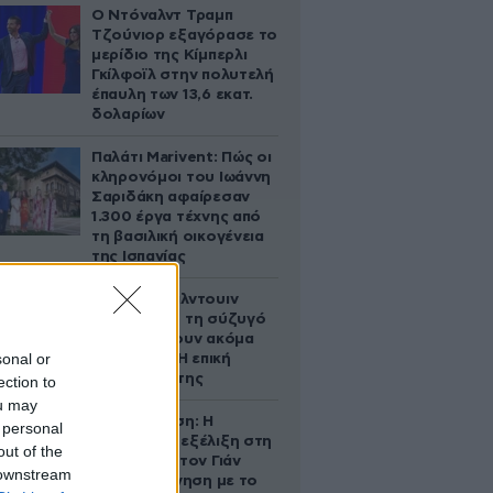
Ο Ντόναλντ Τραμπ
Τζούνιορ εξαγόρασε το
μερίδιο της Κίμπερλι
Γκίλφοϊλ στην πολυτελή
έπαυλη των 13,6 εκατ.
δολαρίων
Παλάτι Marivent: Πώς οι
κληρονόμοι του Ιωάννη
Σαριδάκη αφαίρεσαν
1.300 έργα τέχνης από
τη βασιλική οικογένεια
της Ισπανίας
Ο Άλεκ Μπάλντουιν
ζήτησε από τη σύζυγό
του να κάνουν ακόμα
sonal or
ένα παιδί – Η επική
αντίδρασή της
ection to
ou may
Αθηνά Ωνάση: Η
 personal
απρόσμενη εξέλιξη στη
out of the
διαμάχη με τον Γιάν
 downstream
Τοπς – Η κίνηση με το