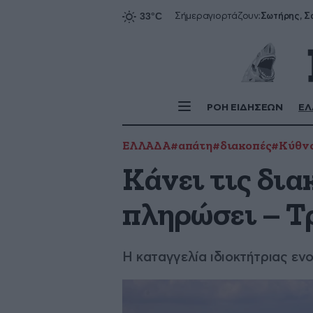
Σήμερα
γιορτάζουν:
ΡΟΗ ΕΙΔΗΣΕΩΝ
ΕΛ
ΕΛΛΑΔΑ
#απάτη
#διακοπές
#Κύθν
Κάνει τις δια
πληρώσει – Τ
Η καταγγελία ιδιοκτήτριας ε