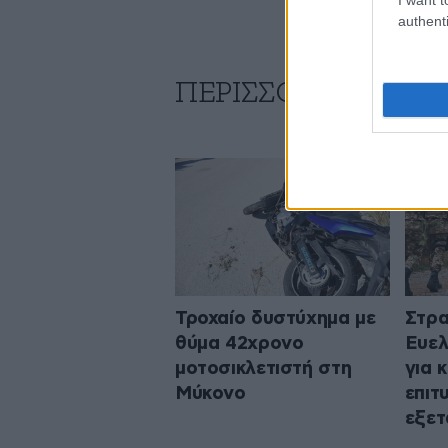
authenti
ΠΕΡΙΣΣΟΤΕΡΑ ΑΠΟ
Τροχαίο δυστύχημα με
Στρα
θύμα 42χρονο
Ευελ
μοτοσικλετιστή στη
για 
Μύκονο
επιτ
εξε