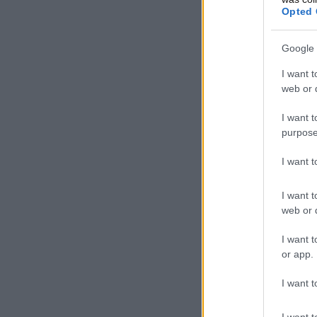
Opted 
Google 
I want t
web or d
I want t
purpose
I want 
I want t
web or d
I want t
or app.
I want t
I want t