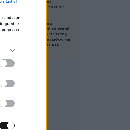
B’s List of
άλογο των 10
εκατομμυρίων ευρώ
er and store
Ο Στράτος
to grant or
Τζώρτζογλου
αποκαλύπτει: Το νεκρό
ed purposes
έμβρυο στο σπίτι της
Μαρίας Γεωργιάδου και
ο εγκλεισμός στο
ψυχιατρείο