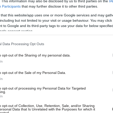
. This information may also be disclosed by us to third parties on the
IA
Participants
that may further disclose it to other third parties.
 that this website/app uses one or more Google services and may gath
including but not limited to your visit or usage behaviour. You may click 
 to Google and its third-party tags to use your data for below specifi
ogle consent section.
l Data Processing Opt Outs
o opt-out of the Sharing of my personal data.
In
o opt-out of the Sale of my Personal Data.
In
ταθμού ΣΚΑΪ έκαναν λόγο για τρεις αναφορές
to opt-out of processing my Personal Data for Targeted
ing.
In
o opt-out of Collection, Use, Retention, Sale, and/or Sharing
ersonal Data that Is Unrelated with the Purposes for which it
lected.