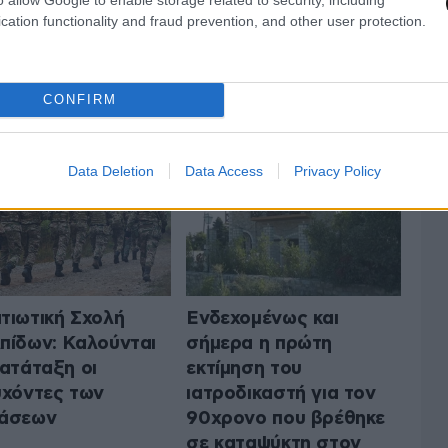
cation functionality and fraud prevention, and other user protection.
 ΤΗΝ ΕΛΛΑΔΑ
ΟΛΑ ΤΑ ΑΡΘΡΑ
CONFIRM
Data Deletion
Data Access
Privacy Policy
τιωτική Σχολή
Ενδεχομένως και
πίδων: Καλούνται
σήμερα η πρώτη
κατάταξη οι
εκτίμηση του
υχόντες των
ιατροδικαστή για τον
τάσεων
90χρονο που βρέθηκε
σε καταψύκτη στον