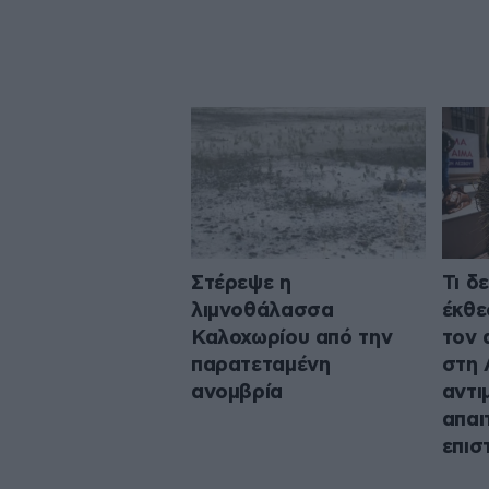
Στέρεψε η
Τι δ
λιμνοθάλασσα
έκθε
Καλοχωρίου από την
τον 
παρατεταμένη
στη 
ανομβρία
αντι
απαι
επισ