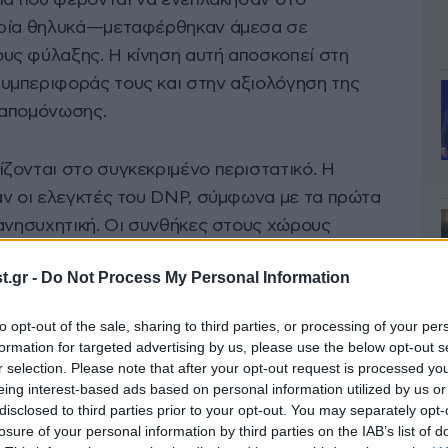
ρια που φέρονται να ενεπλάκησαν στο
τρία θηλυκά—μεταφέρθηκαν άμεσα σε
υς φύλαξης. Η κίνηση αυτή αποσκοπεί στη
υμπεριφοράς τους και στην αξιολόγηση της
 απομόνωσης.
ζονται στο συγκεκριμένο περιστατικό. Η
αν οι ελεγκτές του DNP, σύμφωνα με τα πρώτα
 ανησυχητική. Οι συνθήκες στους χώρους
σο των λιονταριών όσο και των τίγρεων,
.gr -
Do Not Process My Personal Information
των προβλεπόμενων προδιαγραφών, με το
άτω από το 80% των απαιτούμενων ορίων.
to opt-out of the sale, sharing to third parties, or processing of your per
formation for targeted advertising by us, please use the below opt-out s
r selection. Please note that after your opt-out request is processed y
eing interest-based ads based on personal information utilized by us or
disclosed to third parties prior to your opt-out. You may separately opt-
losure of your personal information by third parties on the IAB’s list of