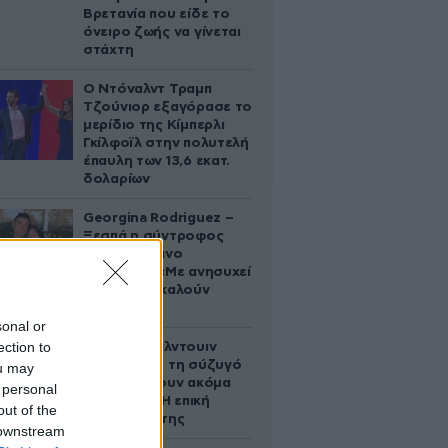
Βρετανία που είδε το
όνειρο ζωής να γίνεται
στάχτη
Ο Ντόναλντ Τραμπ
Τζούνιορ εξαγόρασε το
μερίδιο της Κίμπερλι
Γκίλφοϊλ στην πολυτελή
έπαυλη των 13,6 εκατ.
δολαρίων
Georgina Rodriguez –
Ξεσπά η σύντροφος
του Κριστιάνο
Ρονάλντο: «Με ανησυχεί
που με αποκαλούν
χοντρή»
sonal or
ection to
Ο Άλεκ Μπάλντουιν
ζήτησε από τη σύζυγό
ou may
του να κάνουν ακόμα
 personal
ένα παιδί – Η επική
out of the
αντίδρασή της
 downstream