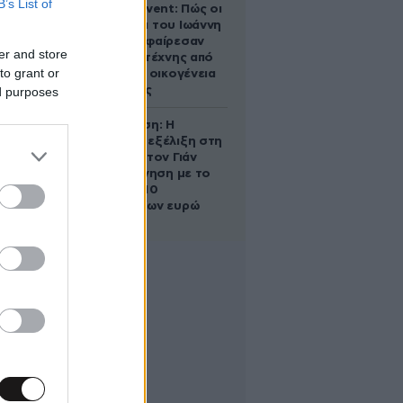
B’s List of
Παλάτι Marivent: Πώς οι
κληρονόμοι του Ιωάννη
Σαριδάκη αφαίρεσαν
er and store
1.300 έργα τέχνης από
to grant or
τη βασιλική οικογένεια
της Ισπανίας
ed purposes
Αθηνά Ωνάση: Η
απρόσμενη εξέλιξη στη
διαμάχη με τον Γιάν
Τοπς – Η κίνηση με το
άλογο των 10
εκατομμυρίων ευρώ