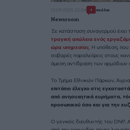
12·09·2025 22:04
σχόλια
4
Newsroom
Σε κατάσταση συναγερμού έχει 
τραγική απώλεια ενός εργαζόμε
ώρα υπηρεσίας
. Η υπόθεση, που
σοβαρές παραλείψεις στους καν
άμεση αντίδραση των αρμόδιων 
Το Τμήμα Εθνικών Πάρκων, Άγρι
επιτόπιο έλεγχο στις εγκαταστ
από ανησυχητικά ευρήματα, τόσ
προσωπικού όσο και για την ευ
Ο γενικός διευθυντής του DNP, A