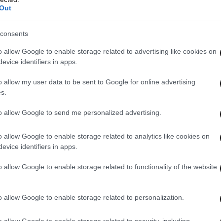
Out
 η διοίκηση του Safari World έχει στη διάθεσή
ί με ρητές υποδείξεις, ξεκινώντας από τις ίδιες
consents
εις, ύψους τριών μέτρων, διαπιστώθηκε πως
είναι
o allow Google to enable storage related to advertising like cookies on
φήνοντας ανοιχτό το ενδεχόμενο διαφυγής
evice identifiers in apps.
ι αύξηση του ύψους των φραγμάτων, καθώς και
o allow my user data to be sent to Google for online advertising
s.
τραπεί η πιθανότητα σκαψίματος από τα ζώα.
της βλάστησης γύρω από τις περιφράξεις, καθώς
to allow Google to send me personalized advertising.
 αναρρίχηση και δυσκολεύουν τη συντήρηση.
o allow Google to enable storage related to analytics like cookies on
evice identifiers in apps.
o allow Google to enable storage related to functionality of the website
o allow Google to enable storage related to personalization.
o allow Google to enable storage related to security, including