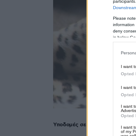
participants
Downstream 
Please note
information 
deny consent
in below Go
Persona
I want t
Opted 
I want t
Opted 
I want 
Advertis
Opted 
Υποδομές σε κρίση και επικίνδυ
I want t
of my P
was col