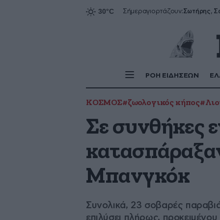
Σήμερα
γιορτάζουν:
ΡΟΗ ΕΙΔΗΣΕΩΝ
ΕΛ
ΚΟΣΜΟΣ
#ζωολογικός κήπος
#Λιο
Σε συνθήκες 
κατασπάραξαν
Μπανγκόκ
Συνολικά, 23 σοβαρές παραβιά
επιλύσει πλήρως, προκειμένου 