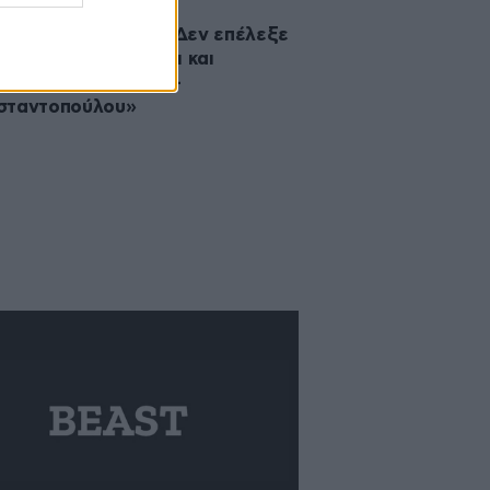
·2026 00:02
νάκης για Τσίπρα: «Δεν επέλεξε
Ινιέστα και τον Τσάβι και
τεύτηκε με Πολάκη –
σταντοπούλου»