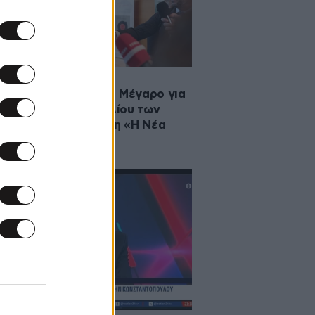
2026 19:51
τώνης Σαμαράς στο Μέγαρο για
παρουσίαση του βιβλίου των
νιτόπουλου και Φίλη «Η Νέα
όσμια Τάξη»