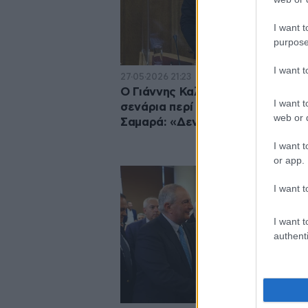
I want t
purpose
I want 
27·05·2026 21:23
Ο Γιάννης Καλλιάνος διαψεύδει 
I want t
σενάρια περί μετακίνησης στο κ
web or d
Σαμαρά: «Δεν έχω να πάω πουθε
I want t
or app.
I want t
I want t
authenti