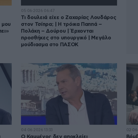
05·06·2026 06:47
Τι δουλειά είχε ο Ζαχαρίας Λουδάρος
 μου
στον Τσίπρα; | Η τρόικα Παππά –
πει»
Πολάκη – Δούρου | Έρχονται
προσθήκες στο υπουργικό | Μεγάλο
μούδιασμα στο ΠΑΣΟΚ
04·06·2026 13:33
02·06
α
Ο Καμμένος δεν αποκλείει
Βόμβ