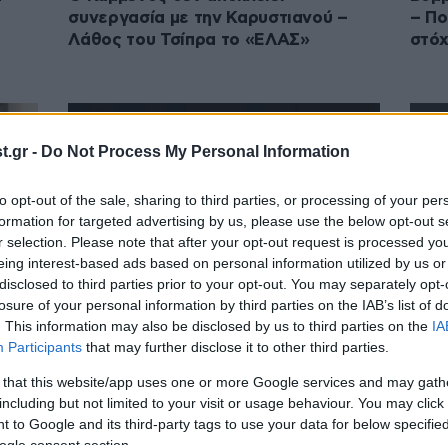
συνεργασία με την Καρυστιανού –
– Πο
Λάθος του Τσίπρα το «ΕΛΑΣ»
στό
.gr -
Do Not Process My Personal Information
to opt-out of the sale, sharing to third parties, or processing of your per
formation for targeted advertising by us, please use the below opt-out s
r selection. Please note that after your opt-out request is processed y
eing interest-based ads based on personal information utilized by us or
disclosed to third parties prior to your opt-out. You may separately opt-
losure of your personal information by third parties on the IAB’s list of
29·05·2026 22:47
28·05
. This information may also be disclosed by us to third parties on the
IA
ΣΟΚ
Σαμαράς για Νίκο Ταγαρά: Σήμερα
Το α
Participants
that may further disclose it to other third parties.
χάθηκε από τη ζωή ένας φίλος κι
Δύο 
 that this website/app uses one or more Google services and may gath
ένας μαχητής
στο 
including but not limited to your visit or usage behaviour. You may click 
| Το
 to Google and its third-party tags to use your data for below specifi
με τ
ogle consent section.