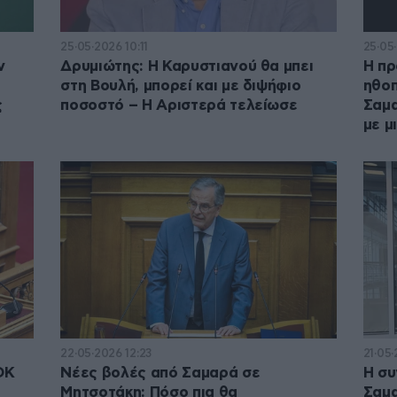
25·05·2026 10:11
25·05
ν
Δρυμιώτης: Η Καρυστιανού θα μπει
Η πρ
στη Βουλή, μπορεί και με διψήφιο
ηθοπ
ς
ποσοστό – Η Αριστερά τελείωσε
Σαμα
με μ
22·05·2026 12:23
21·05·
ΟΚ
Νέες βολές από Σαμαρά σε
Η συ
Μητσοτάκη: Πόσο πια θα
Σαμα