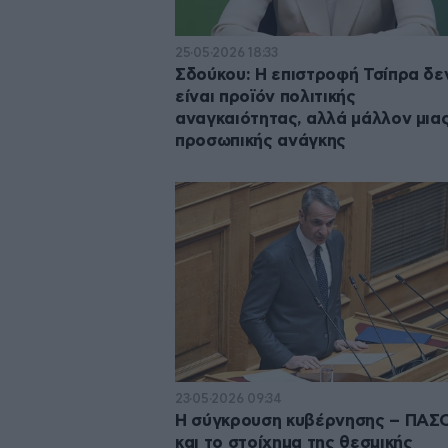
25·05·2026 18:33
Σδούκου: Η επιστροφή Τσίπρα δε
είναι προϊόν πολιτικής
αναγκαιότητας, αλλά μάλλον μια
προσωπικής ανάγκης
23·05·2026 09:34
Η σύγκρουση κυβέρνησης – ΠΑΣ
και το στοίχημα της θεσμικής