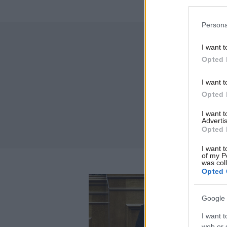
Persona
I want t
Opted 
I want t
Opted 
I want 
Advertis
Opted 
I want t
of my P
was col
Opted 
Google 
I want t
web or d