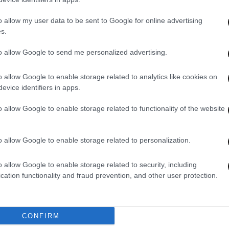
o allow my user data to be sent to Google for online advertising
s.
to allow Google to send me personalized advertising.
27·05·2026 06:47
26·05·
τα
Εξαΰλωση ΣΥΡΙΖΑ, πτώση της
Ο Αν
o allow Google to enable storage related to analytics like cookies on
όμμα
Κωνσταντοπούλου | Το μειδίαμα του
την 
evice identifiers in apps.
νά»
Σαμαρά | Η παγκόσμια κυριαρχία της
Αρβα
ελληνικής ναυτιλίας
Παγκ
o allow Google to enable storage related to functionality of the website
o allow Google to enable storage related to personalization.
o allow Google to enable storage related to security, including
cation functionality and fraud prevention, and other user protection.
CONFIRM