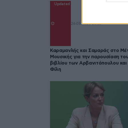
Updated
26·05·2026 20:53
Καραμανλής και Σαμαράς στο Μ
Μουσικής για την παρουσίαση το
βιβλίου των Αρβανιτόπουλου και
Φίλη