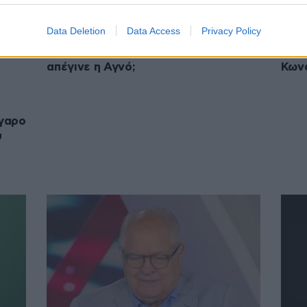
26·05·2026 06:47
26·05
Πώς γνωρίστηκαν Καρυστιανού –
Μαρι
Data Deletion
Data Access
Privacy Policy
Αυγερινός | Γιατί ψήφισε παρών το
τον 
ΠΑΣΟΚ στον διορισμό Στουρνάρα | Τι
πολι
απέγινε η Αγνό;
Κων
έγαρο
υ