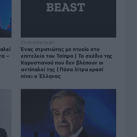
03·02·2026 06:47
αλεί
Ένας στρατιώτης με πτυχίο στο
τα –
επιτελείο του Τσίπρα | Το σχέδιο της
Καρυστιανού που δεν βλέπουν οι
αντίπαλοί της | Πόσα λίτρα κρασί
πίνει ο Έλληνας