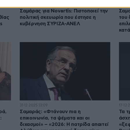
13·01·2026 14:04
04·01
Σαμάρας για Novartis: Πιστοποιεί την
Σαμα
θίας
πολιτική σκευωρία που έστησε η
του 
s
κυβέρνηση ΣΥΡΙΖΑ-ΑΝΕΛ
επιλ
κατά
31·12·2025 13:09
17·12·
ρά,
Σαμαράς: «Φτάνουν πια η
Τα τ
:
επικοινωνία, τα ψέματα και οι
άσχη
διχασμοί» – «2026: Η πατρίδα απαιτεί
«ξεφ