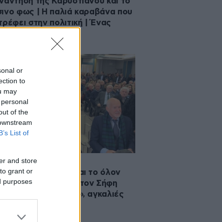
νάντηση της Καρυστιανού και το
ινο φως | Η παλιά καραβάνα που
τρέφει στην πολιτική | Ένας
ς για το ΠΑΣΟΚ
sonal or
ection to
ou may
 personal
out of the
 downstream
B’s List of
er and store
·2026 20:27
to grant or
ράς, Παπανδρέου και το όλον
ed purposes
Κ στην ΕΣΗΕΑ για τον Σήφη
ράκη – «Πηγαδάκια», αγκαλιές
συγκίνηση