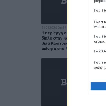
purpose
I want 
I want t
web or d
23·01·2026 06:47
Η περίεργη συμπεριφορά ανθρώ
I want t
δίπλα στην Καρυστιανού | Η απο
or app.
βίλα Κωστόπουλου | Τι γίνεται με
ακίνητα στα Νότια
I want t
I want t
authenti