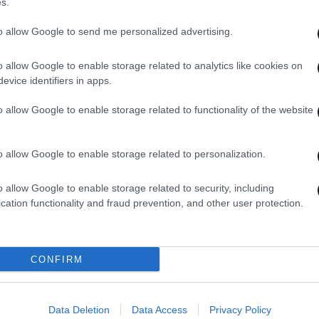
s.
to allow Google to send me personalized advertising.
o allow Google to enable storage related to analytics like cookies on
evice identifiers in apps.
22·01·2026 20:43
19·01·
που
Δημοσκόπηση Metron Analysis: Στις 16
Δημο
o allow Google to enable storage related to functionality of the website
ύλητη
μονάδες η διαφορά ΝΔ με ΠΑΣΟΚ –
ΝΔ μ
 τα
Πόσο τραβάνε κόμματα Καρυστιανού,
ΠΑΣΟ
Τσίπρα και Σαμαρά
Καρ
o allow Google to enable storage related to personalization.
o allow Google to enable storage related to security, including
cation functionality and fraud prevention, and other user protection.
CONFIRM
Data Deletion
Data Access
Privacy Policy