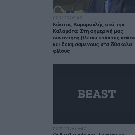
02·02·2026 14:21
Κώστας Καραμανλής από την
Καλαμάτα: Στη σημερινή μας
συνάντηση βλέπω πολλούς καλο
και δοκιμασμένους στα δύσκολα
φίλους
02·02·2026 06:47