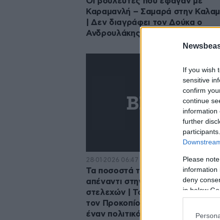
Οι βουλευτές που έφαγαν με
Καραμανλή – Σαμαρά στην Καλα
| Δεν διαγράφει τον Δούκα ο
Ανδρουλάκης | Στο σφυρί το Club
Newsbeast
If you wish 
sensitive in
confirm you
continue se
information 
further disc
participants
Downstream 
Please note
28·01·2026 06:47
information 
Τα ποσοστά της Καρυστιανού
deny consent
απέναντι στην αφρόκρεμα των
in below Go
στελεχών | Το deal των 1,4 δισ. α
τον Προκοπίου | Τρεις θέσεις για
έναν πολιτικό
Persona