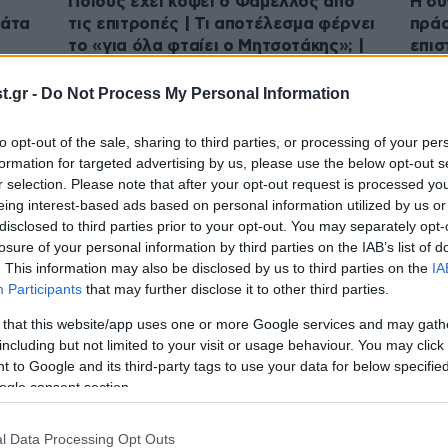
Ποιους έχει κόψει ο Φάμελλος από
Η συ
μάτα
τις επιτροπές | Τι αποτέλεσμα φέρνει
πράσ
το «για όλα φταίει ο Μητσοτάκης»; |
επισ
 22
Το μεγάλο ποσοστό της Καρυστιανού
μύθο
.gr -
Do Not Process My Personal Information
to opt-out of the sale, sharing to third parties, or processing of your per
formation for targeted advertising by us, please use the below opt-out s
r selection. Please note that after your opt-out request is processed y
eing interest-based ads based on personal information utilized by us or
disclosed to third parties prior to your opt-out. You may separately opt-
losure of your personal information by third parties on the IAB’s list of
. This information may also be disclosed by us to third parties on the
IA
Participants
that may further disclose it to other third parties.
 that this website/app uses one or more Google services and may gath
26·01·2026 06:47
23·01
including but not limited to your visit or usage behaviour. You may click 
Πώς μιλάει ο Βενιζέλος για τον
Σαμα
 to Google and its third-party tags to use your data for below specifi
Ανδρουλάκη | Μουρμούρα για τον
ΠΑΣΟ
ogle consent section.
πό
Χατζηθεοδοσίου | Οι κινήσεις της Lidl
Βαλυ
στη Θεσσαλονίκη
και 
l Data Processing Opt Outs