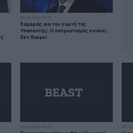
02·02·2026 13:07
Σαμαράς για την εορτή της
Υπαπαντής: Ο πατριωτισμός ενώνει,
ύς
δεν διαιρεί
30·01·2026 06:47
29·01