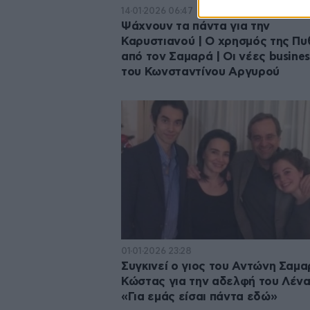
14·01·2026 06:47
Ψάχνουν τα πάντα για την
Καρυστιανού | Ο χρησμός της Πυ
από τον Σαμαρά | Οι νέες busines
του Κωνσταντίνου Αργυρού
01·01·2026 23:28
Συγκινεί ο γιος του Αντώνη Σαμα
Κώστας για την αδελφή του Λένα
«Για εμάς είσαι πάντα εδώ»