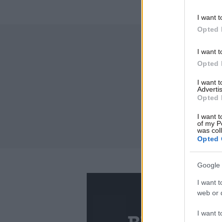
I want t
Opted 
I want t
Opted 
I want 
Advertis
Opted 
I want t
of my P
was col
Opted 
Google 
I want t
web or d
I want t