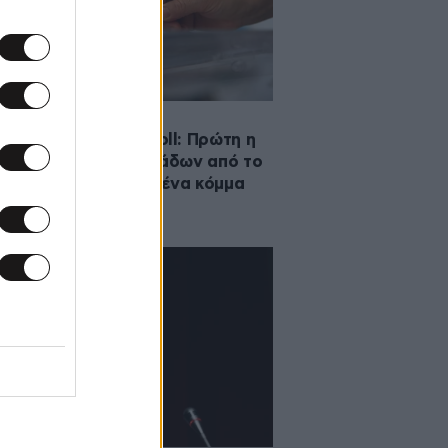
2026 19:30
σκόπηση Opinion Poll: Πρώτη η
ε διαφορά 16,8 μονάδων από το
Κ – Πόσο τραβάει ένα κόμμα
υστιανού