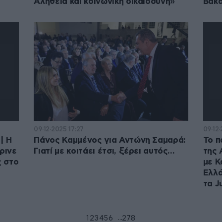
Αλήθεια και κοινωνική δικαιοσύνη»
Βακά
09·12·2025 17:27
09·12
| Η
Πάνος Καμμένος για Αντώνη Σαμαρά:
Το π
ρινε
Γιατί με κοιτάει έτσι, ξέρει αυτός…
της 
ς στο
με Κ
Ελλά
τα 
...
1
2
3
4
5
6
7
278