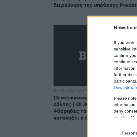
διερεύνηση της υπόθεσης Predat
Newsbeast
If you wish 
sensitive in
confirm you
continue se
information 
further disc
participants
Downstream 
06·07·2026 06:47
Οι αντικρουόμενες εισηγήσεις γι
Please note
κάλπες | Οι 30άρηδες και οι
information 
deny consent
40άρηδες του Μητσοτάκη | Πού 
in below Go
καταλήξει η έδρα του Καραμέρο
Persona