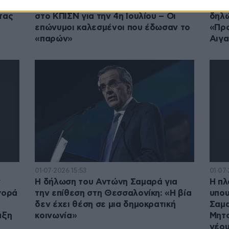
Δεξίωση της αμερικανικής πρεσβείας
Σαμα
τας
στο ΚΠΙΣΝ για την 4η Ιουλίου – Οι
δηλώ
επώνυμοι καλεσμένοι που έδωσαν το
«Προ
«παρών»
Αιγα
01·07·2026 15:53
01·07
ν
Η δήλωση του Αντώνη Σαμαρά για
Η πλ
γορά
την επίθεση στη Θεσσαλονίκη: «Η βία
υπου
δεν έχει θέση σε μια δημοκρατική
Σαμα
άξη
κοινωνία»
Μητσ
νέου