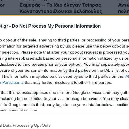
or
Σαμαράς – Τα ίδια έλεγαν Τσίπρας,
Αντώ
Κωνσταντοπούλου και Βελόπουλος
πολι
.gr -
Do Not Process My Personal Information
to opt-out of the sale, sharing to third parties, or processing of your per
formation for targeted advertising by us, please use the below opt-out s
r selection. Please note that after your opt-out request is processed y
eing interest-based ads based on personal information utilized by us or
disclosed to third parties prior to your opt-out. You may separately opt-
losure of your personal information by third parties on the IAB’s list of
. This information may also be disclosed by us to third parties on the
IA
Participants
that may further disclose it to other third parties.
05·07·2026 12:20
04·07
α
Σαμαράς κατά Ντόρας Μπακογιάννη:
Χρισ
 that this website/app uses one or more Google services and may gath
«Ας τα βρει πρώτα με τον αδερφό
«Ότα
including but not limited to your visit or usage behaviour. You may click 
 to Google and its third-party tags to use your data for below specifi
θα
της – Ξαφνικά εγώ είμαι αυτός που
ξανα
ogle consent section.
υ
φταίω»
κομμ
l Data Processing Opt Outs