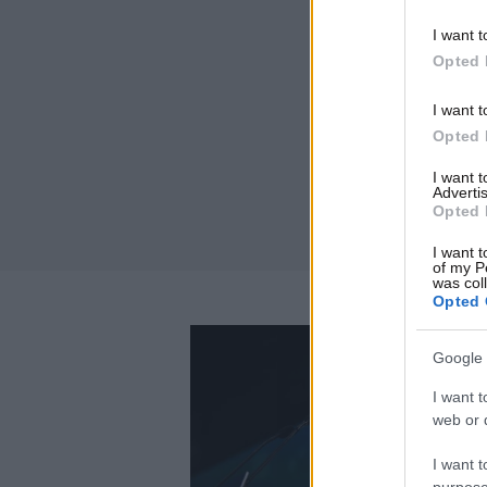
I want t
Opted 
I want t
Opted 
I want 
Advertis
Opted 
I want t
of my P
was col
Opted 
Google 
I want t
web or d
I want t
purpose