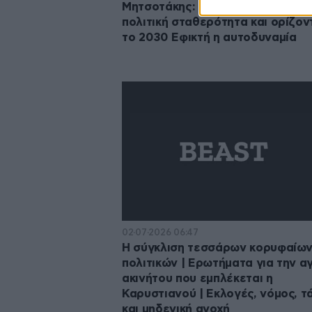
Μητσοτάκης: Καταδίκη της βίας,
πολιτική σταθερότητα και ορίζον
το 2030 Εφικτή η αυτοδυναμία
02·07·2026 06:47
Η σύγκλιση τεσσάρων κορυφαίω
πολιτικών | Ερωτήματα για την α
ακινήτου που εμπλέκεται η
Καρυστιανού | Εκλογές, νόμος, τ
και μηδενική ανοχή