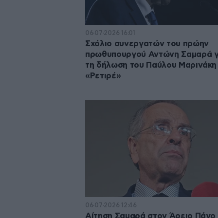
06·07·2026 16:01
Σχόλιο συνεργατών του πρώην
πρωθυπουργού Αντώνη Σαμαρά γ
τη δήλωση του Παύλου Μαρινάκη
«Ρετιρέ»
06·07·2026 12:46
Αίτηση Σαμαρά στον Άρειο Πάγο 