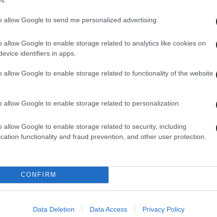
to allow Google to send me personalized advertising.
03·07·2026 17:21
03·07
o allow Google to enable storage related to analytics like cookies on
ο
Τουρκική εφημερίδα επιτίθεται στον
Πρόσ
evice identifiers in apps.
Σαμαρά: «Είναι γύπας» – Θα
του 
στη
ζητήσουμε «αποζημιώσεις για τη
είχε
o allow Google to enable storage related to functionality of the website
Μικρασιατική Εκστρατεία»
κόμμ
ευρώ
o allow Google to enable storage related to personalization.
o allow Google to enable storage related to security, including
cation functionality and fraud prevention, and other user protection.
CONFIRM
Data Deletion
Data Access
Privacy Policy
02·07·2026 23:20
02·07