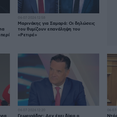
06·07·2026 12:58
Μαρινάκης για Σαμαρά: Οι δηλώσεις
ια
του θυμίζουν επανάληψη του
 περί
«Ρετιρέ»
06·07·2026 12:20
06·07·
για
Γεωργιάδης: Δεν έχει δίκιο ο
Ντόρ