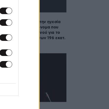
·2026 06:47
ωπο – έκπληξη για την ηγεσία
ΣΥΡΙΖΑ | Το πρώτο όνομα που
 επιλέξει η Καρυστιανού για το
α της | Η επένδυση των 196 εκατ.
 στη Θεσσαλονίκη
·2026 12:50