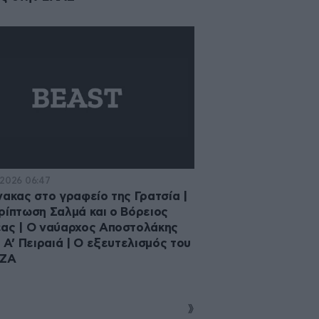
·2026 06:47
νακας στο γραφείο της Γρατσία |
ρίπτωση Σαλμά και ο Βόρειος
ας | Ο ναύαρχος Αποστολάκης
η Α’ Πειραιά | Ο εξευτελισμός του
ΙΖΑ