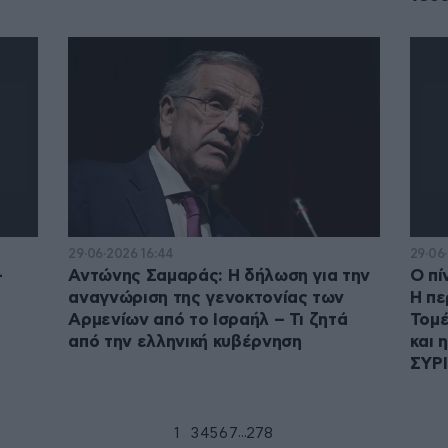
29·06·2026 16:44
29·06
–
Αντώνης Σαμαράς: Η δήλωση για την
Ο πί
αναγνώριση της γενοκτονίας των
Η πε
Αρμενίων από το Ισραήλ – Τι ζητά
Τομέ
από την ελληνική κυβέρνηση
και 
ΣΥΡ
...
1
2
3
4
5
6
7
278