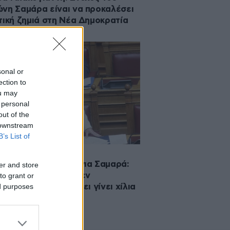
νη Σαμάρα είναι να προκαλέσει
τική ζημιά στη Νέα Δημοκρατία
sonal or
ection to
ou may
 personal
out of the
 downstream
B’s List of
·2026 10:48
τίνα Αλεξοπούλου για Σαμαρά:
er and store
ν σπάει το γυαλί, δεν
to grant or
ed purposes
κολλάει, και εδώ έχει γίνει χίλια
άτια»