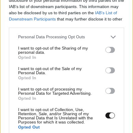
disclosure of your personal information by third parties on the
IAB’s list of downstream participants. This information may
also be disclosed by us to third parties on the
IAB’s List of
Downstream Participants
that may further disclose it to other
third parties.
Please note that this website/app uses one or more Google
Personal Data Processing Opt Outs
services and may gather and store information including but
not limited to your visit or usage behaviour. You may click to
I want to opt-out of the Sharing of my
personal data.
grant or deny consent to Google and its third-party tags to
Opted In
use your data for below specified purposes in below Google
consent section.
I want to opt-out of the Sale of my
Personal Data.
Opted In
I want to opt-out of processing my
Personal Data for Targeted Advertising.
Opted In
I want to opt-out of Collection, Use,
Retention, Sale, and/or Sharing of my
Personal Data that Is Unrelated with the
Purposes for which it was collected.
Opted Out