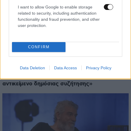
I want to allow Google to enable storage
related to security, including authentication
functionality and fraud prevention, and other
user protection.
CONFIRM
LIFESTYLE
06·08·2026 18:51
Data Deletion
Data Access
Privacy Policy
Χρίστος Κούγιας – Η αυστηρή ανακοίνωση για
την προσωπική του ζωή: «Δεν αποτελεί
αντικείμενο δημόσιας συζήτησης»