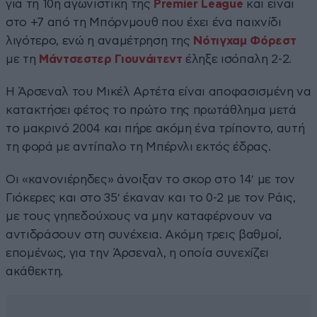
για τη 10η αγωνιστική της
Premier League
και είναι
στο +7 από τη Μπόρνμουθ που έχει ένα παιχνίδι
λιγότερο, ενώ η αναμέτρηση της
Νότιγχαμ Φόρεστ
με τη
Μάντσεστερ Γιουνάιτεντ
έληξε ισόπαλη 2-2.
Η Άρσεναλ του Μικέλ Αρτέτα είναι αποφασισμένη να
κατακτήσει φέτος το πρώτο της πρωτάθλημα μετά
το μακρινό 2004 και πήρε ακόμη ένα τρίποντο, αυτή
τη φορά με αντίπαλο τη Μπέρνλι εκτός έδρας.
Οι «κανονιέρηδες» άνοιξαν το σκορ στο 14′ με τον
Γιόκερες και στο 35′ έκαναν και το 0-2 με τον Ράις,
με τους γηπεδούχους να μην καταφέρνουν να
αντιδράσουν στη συνέχεια. Ακόμη τρεις βαθμοί,
επομένως, για την Άρσεναλ, η οποία συνεχίζει
ακάθεκτη.