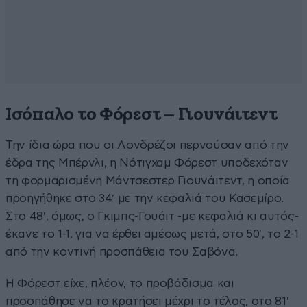
Ισόπαλο το Φόρεστ – Γιουνάιτεντ
Την ίδια ώρα που οι Λονδρέζοι περνούσαν από την
έδρα της Μπέρνλι, η Νότιγχαμ Φόρεστ υποδεχόταν
τη φορμαρισμένη Μάντσεστερ Γιουνάιτεντ, η οποία
προηγήθηκε στο 34′ με την κεφαλιά του Κασεμίρο.
Στο 48′, όμως, ο Γκιμπς-Γουάιτ -με κεφαλιά κι αυτός-
έκανε το 1-1, για να έρθει αμέσως μετά, στο 50′, το 2-1
από την κοντινή προσπάθεια του Σαβόνα.
Η Φόρεστ είχε, πλέον, το προβάδισμα και
προσπάθησε να το κρατήσει μέχρι το τέλος, στο 81′