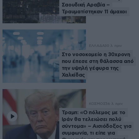
Σαουδική Αραβία –
Τραυματίστηκαν 11 άμαχοι
ΕΛΛΑΔΑ
30 λ. πριν
Στο νοσοκομείο η 30χρονη
που έπεσε στη θάλασσα από
την υψηλή γέφυρα της
Χαλκίδας
ΚΟΣΜΟΣ
56 λ. πριν
Τραμπ: «Ο πόλεμος με το
Ιράν θα τελειώσει πολύ
σύντομα» – Αισιόδοξος για
συμφωνία, τι είπε για