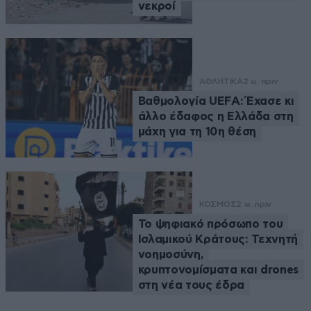
νεκροί
ΑΘΛΗΤΙΚΑ
2 ω. πριν
Βαθμολογία UEFA: Έχασε κι
άλλο έδαφος η Ελλάδα στη
μάχη για τη 10η θέση
ΚΟΣΜΟΣ
2 ω. πριν
Το ψηφιακό πρόσωπο του
Ισλαμικού Κράτους: Τεχνητή
νοημοσύνη,
κρυπτονομίσματα και drones
στη νέα τους έδρα