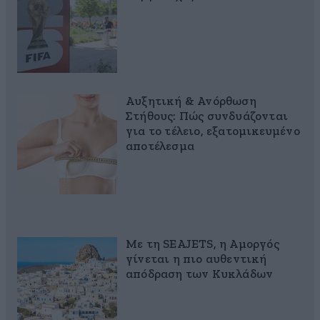
Αυξητική & Ανόρθωση
Στήθους: Πώς συνδυάζονται
για το τέλειο, εξατομικευμένο
αποτέλεσμα
Με τη SEAJETS, η Αμοργός
γίνεται η πιο αυθεντική
απόδραση των Κυκλάδων