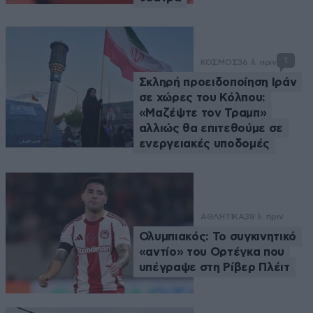
1
ΚΟΣΜΟΣ
36 λ. πριν
Σκληρή προειδοποίηση Ιράν
σε χώρες του Κόλπου:
«Μαζέψτε τον Τραμπ»
αλλιώς θα επιτεθούμε σε
ενεργειακές υποδομές
ΑΘΛΗΤΙΚΑ
38 λ. πριν
Ολυμπιακός: Το συγκινητικό
«αντίο» του Ορτέγκα που
υπέγραψε στη Ρίβερ Πλέιτ