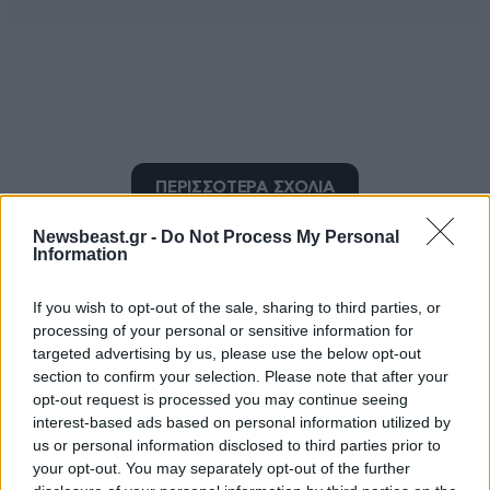
ΠΕΡΙΣΣΟΤΕΡΑ ΣΧΟΛΙΑ
Βορειοανατολικός.
12·09·2025 23:55
Newsbeast.gr -
Do Not Process My Personal
Information
Όντως, απαιτείται μεγάλη προσπάθεια να κατέβει το
παντελόνι.. Ρωτήστε τον Υγείας.
TRENDING
If you wish to opt-out of the sale, sharing to third parties, or
processing of your personal or sensitive information for
Απαντήστε
0
0
targeted advertising by us, please use the below opt-out
section to confirm your selection. Please note that after your
γιατί δεν τον γράφεις
13·09·2025 10:16
opt-out request is processed you may continue seeing
interest-based ads based on personal information utilized by
με το όομά του ; ΠΟΛΥΛΙΓΑΚΗΣ ο Κρής
us or personal information disclosed to third parties prior to
your opt-out. You may separately opt-out of the further
Απαντήστε
0
0