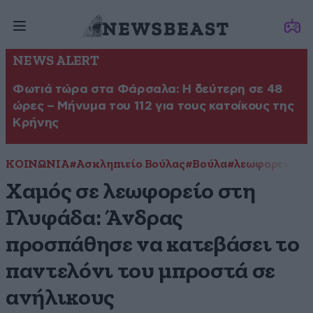
NEWS ALERT
Φωτιά τώρα στα Φάρσαλα: Η δεύτερη σε 48
ώρες – Μήνυμα του 112 για τους κατοίκους της
Κρήνης
ΚΟΙΝΩΝΙΑ
#Ασκληπιείο Βούλας
#Βούλα
#λεωφορείο
Χαμός σε λεωφορείο στη
Γλυφάδα: Άνδρας
προσπάθησε να κατεβάσει το
παντελόνι του μπροστά σε
ανήλικους