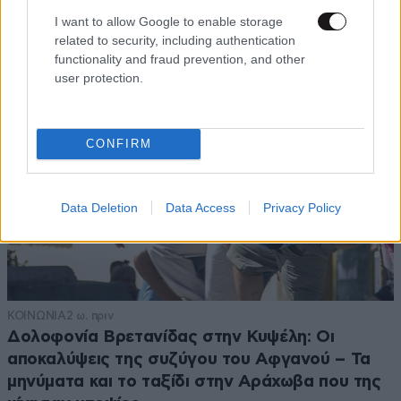
πέρα από την ξύλινη
13·09·2025 10:04
I want to allow Google to enable storage
related to security, including authentication
γλώσσα δεν έχετε τίποτα άλλο. Οι
functionality and fraud prevention, and other
ινστρούχτορες σκέφτονται για σας
user protection.
ετοιμάζουν το φλασάκι και εσείς το
καταπίνετε. Τα συντρόφια σας μιλούν για
ρατσισμό και ξενοφοβία
CONFIRM
Απαντήστε
0
0
Data Deletion
Data Access
Privacy Policy
ΚΟΙΝΩΝΙΑ
2 ω. πριν
Δολοφονία Βρετανίδας στην Κυψέλη: Οι
αποκαλύψεις της συζύγου του Αφγανού – Τα
μηνύματα και το ταξίδι στην Αράχωβα που της