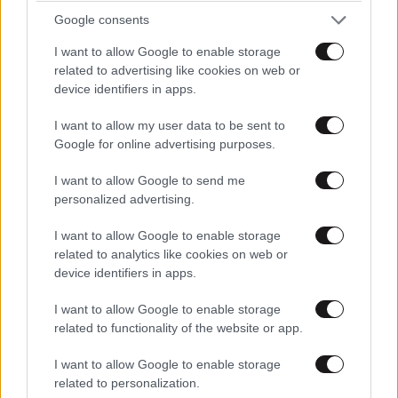
Google consents
Συντρόφι Περισσού μεριά
12·09·2025 20:32
I want to allow Google to enable storage
related to advertising like cookies on web or
Κάτω τα χέρια από τον ταξικό μας αδερφό. Όχι στο
device identifiers in apps.
φασισμό, στο ρατσισμό και στη ξενοφοβία.
I want to allow my user data to be sent to
Google for online advertising purposes.
Απαντήστε
2
0
I want to allow Google to send me
@συντοφι
12·09·2025 21:46
personalized advertising.
Μάλλον έχεις Αλτσχάιμερ και δε θυμάσαι μες τη
I want to allow Google to enable storage
Βουλή τον Κούλη να φωνάζει: μακριά από εμάς
related to analytics like cookies on web or
device identifiers in apps.
ο ρατσισμός και κάθε μορφή ξενοφοβίας. Πάρε
dimentis που παίρνει ο παππούς μου. Θα σε
I want to allow Google to enable storage
βοηθήσει να συνέλθεις
related to functionality of the website or app.
Απαντήστε
0
1
I want to allow Google to enable storage
related to personalization.