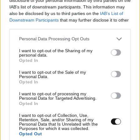
disclosure of your personal information by third parties on the
IAB’s list of downstream participants. This information may
also be disclosed by us to third parties on the
IAB’s List of
Downstream Participants
that may further disclose it to other
third parties.
Βουρ στον πατσά
12·09·2025 23:40
Please note that this website/app uses one or more Google
Personal Data Processing Opt Outs
Μας φόρτωσαν ότι χειρότερο υπάρχει τα κόμματα
services and may gather and store information including but
LIFESTYLE
06·08·2026 12:46
εξουσιας
not limited to your visit or usage behaviour. You may click to
I want to opt-out of the Sharing of my
Μαρία Κορινθίου: «Είμαι πιο ευτυχισμένη από
personal data.
grant or deny consent to Google and its third-party tags to
Opted In
ποτέ – Ναι, έχω πατήσει φρένο»
use your data for below specified purposes in below Google
Απαντήστε
0
0
consent section.
I want to opt-out of the Sale of my
Personal Data.
Opted In
Βορειοανατολικός.
12·09·2025 21:32
I want to opt-out of processing my
Personal Data for Targeted Advertising.
Opted In
Προσπάθησε να κατεβάσει το παντελόνι του..!!! Τα
γραπτά και τα λόγια είναι περιττά.
I want to opt-out of Collection, Use,
Retention, Sale, and/or Sharing of my
Personal Data that Is Unrelated with the
Απαντήστε
0
0
Purposes for which it was collected.
Opted Out