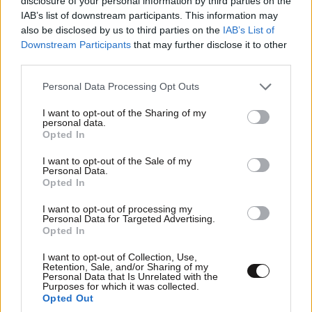
disclosure of your personal information by third parties on the
IAB’s list of downstream participants. This information may
also be disclosed by us to third parties on the
IAB’s List of
Downstream Participants
that may further disclose it to other
third parties.
Please note that this website/app uses one or more Google
Personal Data Processing Opt Outs
services and may gather and store information including but
not limited to your visit or usage behaviour. You may click to
I want to opt-out of the Sharing of my
personal data.
grant or deny consent to Google and its third-party tags to
Xαρακτήρες: 0/1000
Opted In
use your data for below specified purposes in below Google
consent section.
Διαβάστε και ακολουθήστε τους κανόνες σχολιασμού
I want to opt-out of the Sale of my
Personal Data.
Opted In
ΠΡΟΣΘΗΚΗ
I want to opt-out of processing my
Personal Data for Targeted Advertising.
Opted In
I want to opt-out of Collection, Use,
TRENDING
Retention, Sale, and/or Sharing of my
Personal Data that Is Unrelated with the
Purposes for which it was collected.
Opted Out