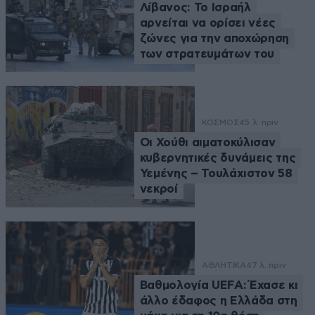
Λίβανος: Το Ισραήλ
αρνείται να ορίσει νέες
ζώνες για την αποχώρηση
των στρατευμάτων του
ΚΟΣΜΟΣ
45 λ. πριν
Οι Χούθι αιματοκύλισαν
κυβερνητικές δυνάμεις της
Υεμένης – Τουλάχιστον 58
νεκροί
ΑΘΛΗΤΙΚΑ
47 λ. πριν
Βαθμολογία UEFA: Έχασε κι
άλλο έδαφος η Ελλάδα στη