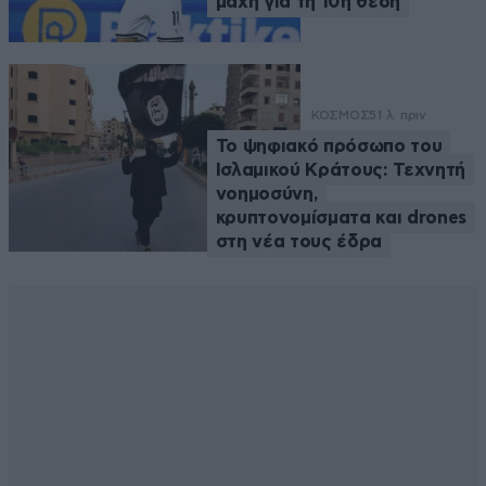
μάχη για τη 10η θέση
ΚΟΣΜΟΣ
51 λ. πριν
Το ψηφιακό πρόσωπο του
Ισλαμικού Κράτους: Τεχνητή
νοημοσύνη,
κρυπτονομίσματα και drones
στη νέα τους έδρα