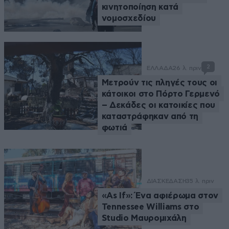
κινητοποίηση κατά
νομοσχεδίου
2
ΕΛΛΑΔΑ
26 λ. πριν
Μετρούν τις πληγές τους οι
κάτοικοι στο Πόρτο Γερμενό
– Δεκάδες οι κατοικίες που
καταστράφηκαν από τη
φωτιά
ΔΙΑΣΚΕΔΑΣΗ
35 λ. πριν
«As If»: Ένα αφιέρωμα στον
Tennessee Williams στο
Studio Μαυρομιχάλη