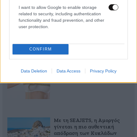
I want to allow Google to enable storage
40 ημέρες, 33 δράσεις, 4.000+
related to security, including authentication
συμμετοχές
functionality and fraud prevention, and other
user protection.
CONFIRM
Αυξητική & Ανόρθωση
Στήθους: Πώς συνδυάζονται
Data Deletion
Data Access
Privacy Policy
για το τέλειο, εξατομικευμένο
αποτέλεσμα
Με τη SEAJETS, η Αμοργός
γίνεται η πιο αυθεντική
απόδραση των Κυκλάδων