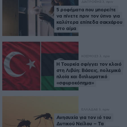
ΔΙΑΤΡΟΦΗ
3 λ. πριν
5 ροφήματα που μπορείτε
να πίνετε πριν τον ύπνο για
καλύτερα επίπεδα σακχάρου
στο αίμα
ΚΟΣΜΟΣ
3 λ. πριν
Η Τουρκία σφίγγει τον κλοιό
στη Λιβύη: Βάσεις, πολεμικά
πλοία και διπλωματικό
«σφυροκόπημα»
ΕΛΛΑΔΑ
8 λ. πριν
Ανησυχία για τον ιό του
Δυτικού Νείλου – Τα