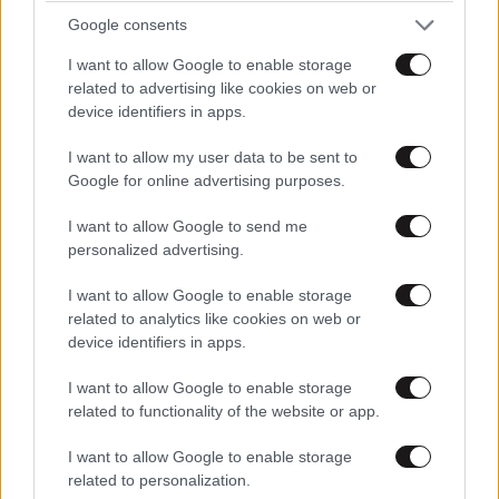
Google consents
MARKET NEWS
I want to allow Google to enable storage
related to advertising like cookies on web or
device identifiers in apps.
Ο απόλυτος σύμμαχος στην
αποτοξίνωση & την ορμονική
I want to allow my user data to be sent to
ισορροπία
Google for online advertising purposes.
I want to allow Google to send me
personalized advertising.
I want to allow Google to enable storage
Πες μου πότε γεννήθηκες και
related to analytics like cookies on web or
θα σου πω ποιες εμπειρίες θα
device identifiers in apps.
σου έκανα δώρο!
I want to allow Google to enable storage
related to functionality of the website or app.
I want to allow Google to enable storage
related to personalization.