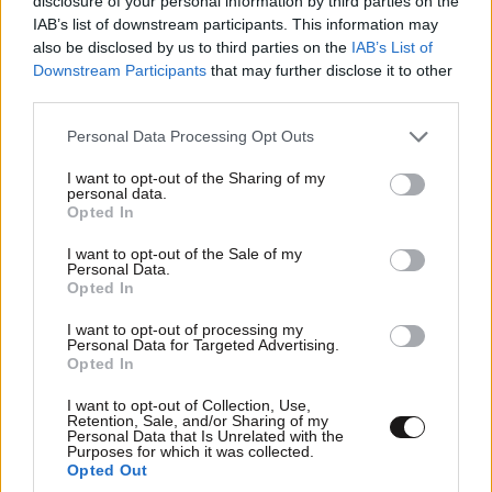
disclosure of your personal information by third parties on the
IAB’s list of downstream participants. This information may
also be disclosed by us to third parties on the
IAB’s List of
Downstream Participants
that may further disclose it to other
third parties.
Please note that this website/app uses one or more Google
LIFESTYLE
2 ω. πριν
Personal Data Processing Opt Outs
services and may gather and store information including but
Ζώδια σήμερα: Η Σελήνη στους Διδύμους
not limited to your visit or usage behaviour. You may click to
I want to opt-out of the Sharing of my
φέρνει ανατροπές – Ποιοι δέχονται την
personal data.
grant or deny consent to Google and its third-party tags to
Opted In
ευεργετική επίδραση του Δία από το απόγευμα;
use your data for below specified purposes in below Google
consent section.
I want to opt-out of the Sale of my
Personal Data.
Opted In
I want to opt-out of processing my
Personal Data for Targeted Advertising.
Opted In
I want to opt-out of Collection, Use,
Retention, Sale, and/or Sharing of my
Personal Data that Is Unrelated with the
Purposes for which it was collected.
Opted Out