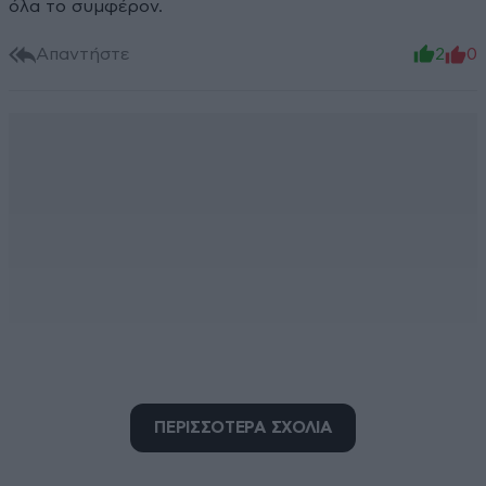
όλα το συμφέρον.
Απαντήστε
2
0
ΠΕΡΙΣΣΟΤΕΡΑ ΣΧΟΛΙΑ
Γαλάζια ακρίδα
17·09·2025 15:13