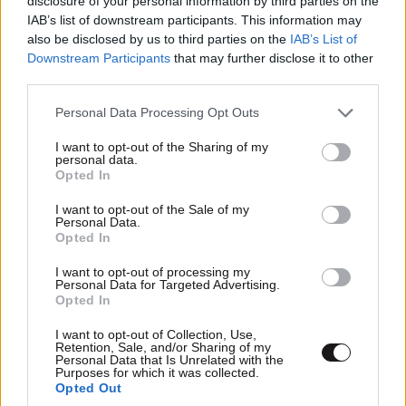
disclosure of your personal information by third parties on the
IAB’s list of downstream participants. This information may
also be disclosed by us to third parties on the
IAB’s List of
Downstream Participants
that may further disclose it to other
third parties.
Please note that this website/app uses one or more Google
Personal Data Processing Opt Outs
services and may gather and store information including but
not limited to your visit or usage behaviour. You may click to
I want to opt-out of the Sharing of my
personal data.
grant or deny consent to Google and its third-party tags to
Opted In
use your data for below specified purposes in below Google
consent section.
I want to opt-out of the Sale of my
Personal Data.
Opted In
I want to opt-out of processing my
Personal Data for Targeted Advertising.
Opted In
I want to opt-out of Collection, Use,
Retention, Sale, and/or Sharing of my
Personal Data that Is Unrelated with the
Purposes for which it was collected.
Opted Out