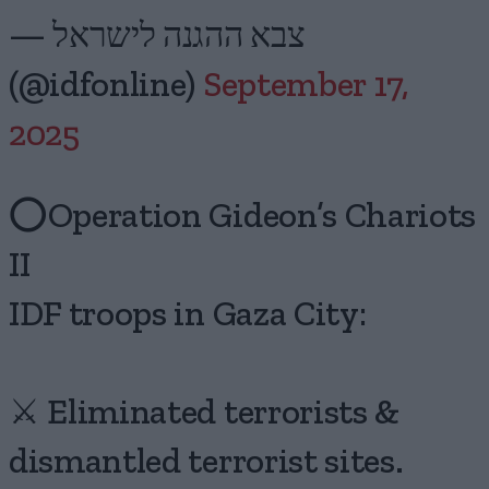
— צבא ההגנה לישראל
(@idfonline)
September 17,
2025
⭕️Operation Gideon’s Chariots
II
IDF troops in Gaza City:
⚔️ Eliminated terrorists &
dismantled terrorist sites.