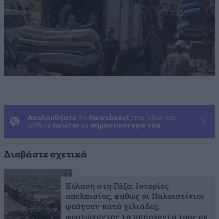
Ακολουθήστε
το
Newsbeast
στο Viber και
μάθετε
πρώτοι
τα
σημαντικότερα νέα
Διαβάστε σχετικά
Κόλαση στη Γάζα: Ιστορίες
απελπισίας, καθώς οι Παλαιστίνιοι
φεύγουν κατά χιλιάδες,
φορτώνοντας τα υπάρχοντά τους σε