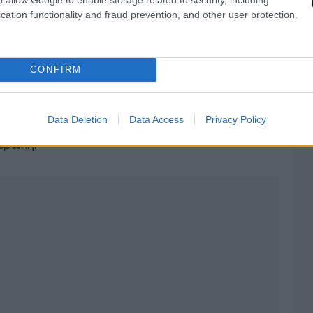
»
είναι η εξάσκηση για την κατάληψη του
cation functionality and fraud prevention, and other user protection.
υβάλκι»
.
γης που συνδέει την Πολωνία με τη Λιθουανία
,
CONFIRM
» ανάμεσα στη Λευκορωσία και τον ρωσικό
η στρατηγικά κρίσιμη περιοχή, γνωστή ως η
Data Deletion
Data Access
Privacy Policy
 θα μπορούσε να αποκόψει τις χερσαίες δυνάμεις
υρώπη.