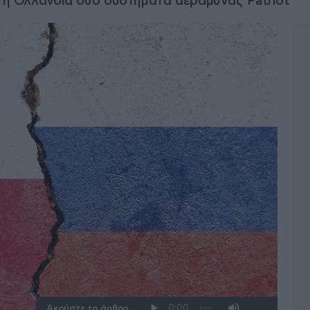
ώ η Ολλανδία δύο συστήματα αεράμυνας Patriot
Ακούστε το άρθρο