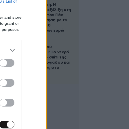
B’s List of
Αθηνά Ωνάση: Η
απρόσμενη εξέλιξη στη
διαμάχη με τον Γιάν
er and store
Τοπς – Η κίνηση με το
to grant or
άλογο των 10
ed purposes
εκατομμυρίων ευρώ
Ο Στράτος
Τζώρτζογλου
αποκαλύπτει: Το νεκρό
έμβρυο στο σπίτι της
Μαρίας Γεωργιάδου και
ο εγκλεισμός στο
ψυχιατρείο