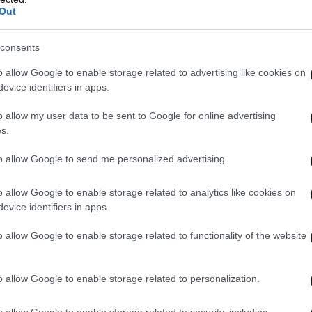
Out
consents
o allow Google to enable storage related to advertising like cookies on
evice identifiers in apps.
o allow my user data to be sent to Google for online advertising
s.
to allow Google to send me personalized advertising.
λωνίας,
Rados
ław
Sikorski
, έκανε λόγο για
 που θυμίζουν τις προετοιμασίες της Ρωσίας
o allow Google to enable storage related to analytics like cookies on
ργία το 2008 και στην Ουκρανία το 2022
.
evice identifiers in apps.
o allow Google to enable storage related to functionality of the website
ος και το «πέρασμα του
o allow Google to enable storage related to personalization.
νοιχτά τον φόβο ότι ένας από τους κύριους
o allow Google to enable storage related to security, including