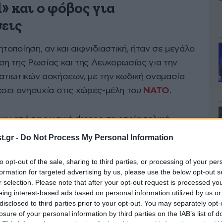
» και ο φόβος για
σεις
ητοποίηση, αν και αιφνιδιαστική, ήταν σε μεγάλο
η της Ρωσίας και της Λευκορωσίας για την
τιωτικών ασκήσεων, με την κωδική ονομασία
λέσει ανησυχία στις χώρες-μέλη του
ΝΑΤΟ
.
ν από τα ρωσικά drones, τα οποία τελικά
 ολλανδικά αεροσκάφη, μετέτρεψε την ανησυχία
.gr -
Do Not Process My Personal Information
to opt-out of the sale, sharing to third parties, or processing of your per
formation for targeted advertising by us, please use the below opt-out s
το ‘Zapad 2025’ εδώ και πολλούς μήνες»,
r selection. Please note that after your opt-out request is processed y
Cezary
Tomczyk
, τονίζοντας ότι οι ασκήσεις
eing interest-based ads based on personal information utilized by us or
disclosed to third parties prior to your opt-out. You may separately opt-
ήδη πάνω από 30.000 Πολωνοί και συμμαχικοί
losure of your personal information by third parties on the IAB’s list of