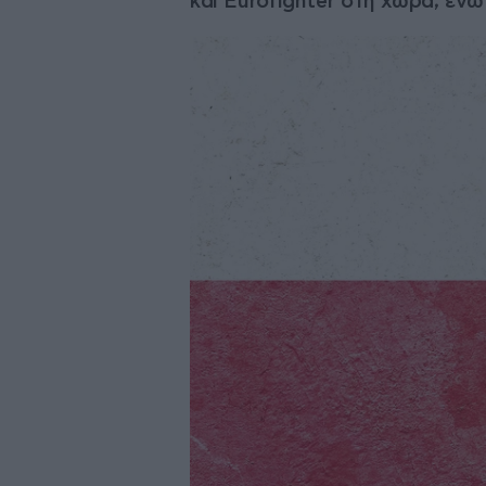
και Eurofighter στη χώρα, εν