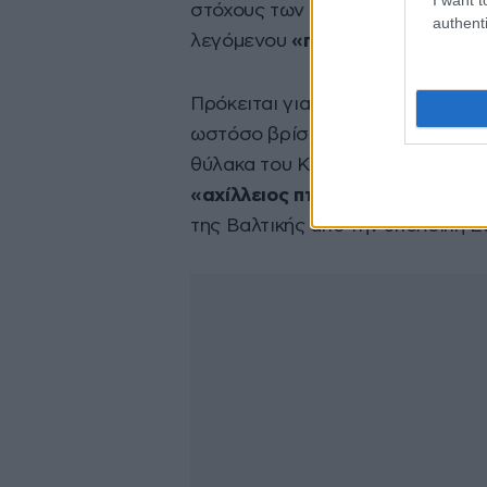
στόχους των ασκήσεων
«
Zapad
authenti
λεγόμενου
«περάσματος του Σο
Πρόκειται για μια
λεπτή λωρίδα 
ωστόσο βρίσκεται «παγιδευμένη
θύλακα του Καλίνινγκραντ. Αυτή 
«αχίλλειος πτέρνα του ΝΑΤΟ»
,
της Βαλτικής από την υπόλοιπη Ε