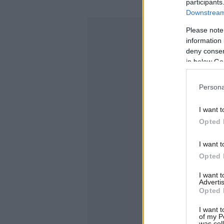
participants
Downstream 
Please note
information 
deny consent
in below Go
Persona
I want t
Opted 
I want t
Opted 
I want 
Advertis
Opted 
I want t
of my P
was col