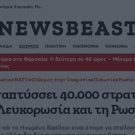
Σωτήρης, Σωτηρία, Ευμορφία, Μορφούλα
ΛΑΔΑ
ΚΟΣΜΟΣ
ΠΟΛΙΤΙΚΗ
ΟΙΚΟΝΟΜΙΑ
ΚΟΙΝΩΝΙΑ
ώρα στα Φάρσαλα: Η δεύτερη σε 48 ώρες – Μήνυμα το
ήνης
ωσία
#ΝΑΤΟ
#Πόλεμος στην Ουκρανία
#Πολωνία
#Ρωσία
απτύσσει 40.000 στρατ
 Λευκορωσία και τη Ρω
α και το Ηνωμένο Βασίλειο είναι έτοιμα να στείλο