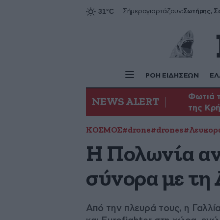
Σήμερα
γιορτάζουν:
ΡΟΗ ΕΙΔΗΣΕΩΝ
ΕΛ
Φωτιά τ
NEWS ALERT
της Κρ
ΚΟΣΜΟΣ
#drone
#drones
#Λευκορ
Η Πολωνία αν
σύνορα με τη
Από την πλευρά τους, η Γαλλί