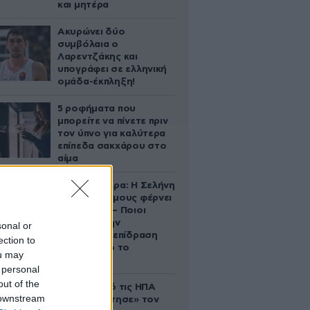
και μητέρα
Ακυρώνει δύο
συμβόλαια ο
Λαρεντζάκης και
υπογράφει σε ελληνική
ομάδα-έκπληξη!
5 ροφήματα που
μπορείτε να πίνετε πριν
τον ύπνο για καλύτερα
επίπεδα σακχάρου στο
αίμα
Ζώδια σήμερα: Η Σελήνη
στους Διδύμους φέρνει
ανατροπές – Ποιοι
δέχονται την
sonal or
ευεργετική επίδραση
ection to
του Δία από το
ou may
απόγευμα;
 personal
out of the
Ζευγάρι από τις ΗΠΑ
 downstream
που «υιοθέτησε» τον