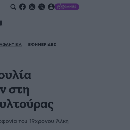
GAMES
ΑΘΛΗΤΙΚΑ
ΕΦΗΜΕΡΙΔΕΣ
βουλία
ν στη
ουλτούρας
λοφονία του 19χρονου Άλκη