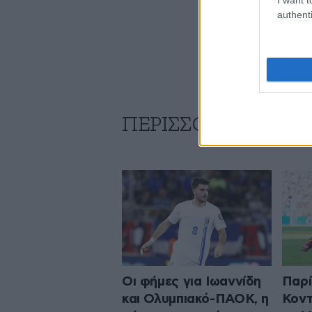
authenti
ΠΕΡΙΣΣΟΤΕΡΑ ΑΠΟ
Οι φήμες για Ιωαννίδη
Παρί
και Ολυμπιακό-ΠΑΟΚ, η
Κοντ