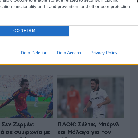
cation functionality and fraud prevention, and other user protection.
CONFIRM
Data Deletion
Data Access
Privacy Policy
 ΤA ΑΘΛΗΤΙΚΑ
ΟΛΑ ΤΑ ΑΡΘΡΑ
 Σεν Ζερμέν:
ΠΑΟΚ: Σέλτικ, Μπέρνλι
ά σε συμφωνία με
και Μάλαγα για τον