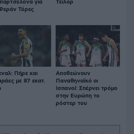
παρτσελόνα για
Τέιλορ
Φεράν Τόρες
ναλ: Πήρε και
Αποθεώνουν
αράες με 87 εκατ.
Παναθηναϊκό οι
ώ
Ισπανοί: Σπέρνει τρόμο
στην Ευρώπη το
ρόστερ του