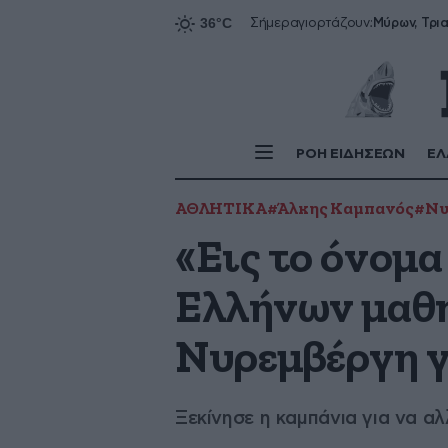
Σήμερα
γιορτάζουν:
ΡΟΗ ΕΙΔΗΣΕΩΝ
ΕΛ
ΑΘΛΗΤΙΚΑ
#Άλκης Καμπανός
#Νυ
«Εις το όνομ
Ελλήνων μαθη
Νυρεμβέργη γ
Ξεκίνησε η καμπάνια για να 