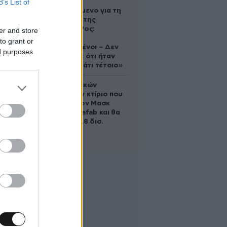
B’s List of
Αφγανό
κατηγορούμενο για τη
δολοφονία της
Ελίζαμπεθ Ρος:
er and store
«Είμαστε
to grant or
συντετριμμένοι – Δεν
ed purposes
έδειξε ποτέ ότι ήταν
ικανός για κάτι τέτοιο»
Το φαραωνικών
διαστάσεων κτίριο που
χτίζει ο Έλον Μασκ
λέγεται Terafab και θα
κοστίσει 16,8 δισ.
δολάρια