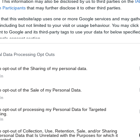
. This information may also be disclosed by us to third parties on the
IA
Participants
that may further disclose it to other third parties.
 that this website/app uses one or more Google services and may gath
including but not limited to your visit or usage behaviour. You may click 
 to Google and its third-party tags to use your data for below specifi
ogle consent section.
εκίνησε με στόχο να αλλάξει τη λογική, τη
ι οποίοι τείνουν συχνά προς τη βία, με
l Data Processing Opt Outs
ε σκηνικά τα οποία προκαλούν πληγές όχι μόνο
ι στην κοινωνία γενικότερα.
o opt-out of the Sharing of my personal data.
In
o opt-out of the Sale of my Personal Data.
In
to opt-out of processing my Personal Data for Targeted
ing.
In
o opt-out of Collection, Use, Retention, Sale, and/or Sharing
ersonal Data that Is Unrelated with the Purposes for which it
lected.