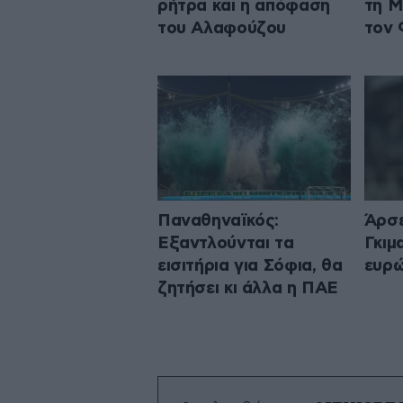
ρήτρα και η απόφαση
τη Μ
του Αλαφούζου
τον 
Παναθηναϊκός:
Άρσε
Εξαντλούνται τα
Γκιμ
εισιτήρια για Σόφια, θα
ευρ
ζητήσει κι άλλα η ΠΑΕ