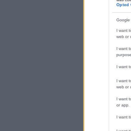
Opted 
Google 
I want t
web or d
I want t
purpose
I want 
I want t
web or d
I want t
or app.
I want t
I want t