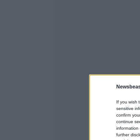
Newsbeast
If you wish 
sensitive in
confirm you
continue se
information 
further disc