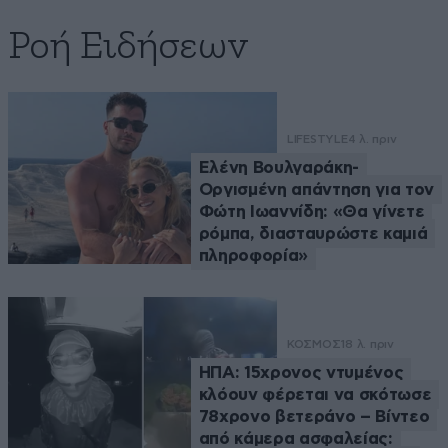
Ροή Ειδήσεων
LIFESTYLE
4 λ. πριν
Ελένη Βουλγαράκη-
Οργισμένη απάντηση για τον
Φώτη Ιωαννίδη: «Θα γίνετε
ρόμπα, διασταυρώστε καμιά
πληροφορία»
ΚΟΣΜΟΣ
18 λ. πριν
ΗΠΑ: 15χρονος ντυμένος
κλόουν φέρεται να σκότωσε
78χρονο βετεράνο – Βίντεο
από κάμερα ασφαλείας: