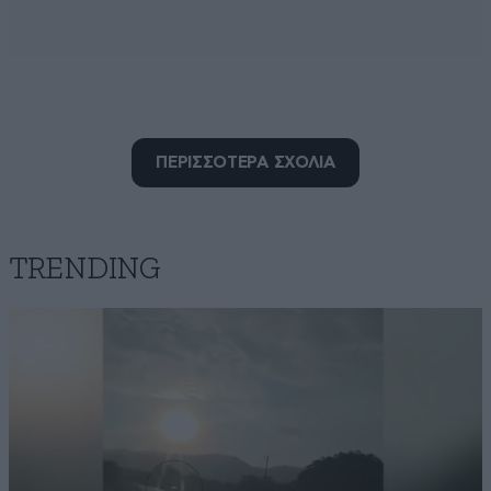
Οτι ναναι !!!
30·10·2025 10:08
ΠΕΡΙΣΣΟΤΕΡΑ ΣΧΟΛΙΑ
Μιλάμε έχουμε ξεφύγει εντελώς !!!! Οι ένοπλες
δυνάμεις δεν είναι θεατρική σκηνή και τριώδιο !!!!
Ασχολούμαστε με ότι βλακεία υπάρχει εκτός το
κανονικό έργο!!! Ατζέντα Αρμαγεδδών 2030 …δεν θα
TRENDING
έχει μείνει ψυχή … ίσως κάτι ηθοποιοί για την
θεατρική σκηνή του ΥΠΕΘΑ …
Απαντήστε
0
0
Μπράβο τους
30·10·2025 09:12