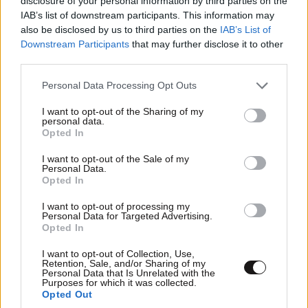
disclosure of your personal information by third parties on the
IAB’s list of downstream participants. This information may
also be disclosed by us to third parties on the
IAB’s List of
Downstream Participants
that may further disclose it to other
third parties.
Please note that this website/app uses one or more Google
Personal Data Processing Opt Outs
services and may gather and store information including but
not limited to your visit or usage behaviour. You may click to
I want to opt-out of the Sharing of my
personal data.
grant or deny consent to Google and its third-party tags to
Opted In
use your data for below specified purposes in below Google
consent section.
I want to opt-out of the Sale of my
Personal Data.
Opted In
I want to opt-out of processing my
Διπλή παρουσία του Αλέξη Τσίπρα στη ΔΕΘ με
Personal Data for Targeted Advertising.
Opted In
επίκεντρο το οικονομικό πρόγραμμα της ΕΛΑΣ
I want to opt-out of Collection, Use,
Retention, Sale, and/or Sharing of my
Personal Data that Is Unrelated with the
Purposes for which it was collected.
Opted Out