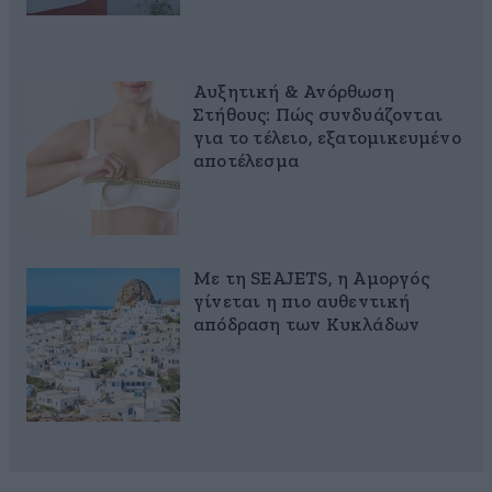
Αυξητική & Ανόρθωση
Στήθους: Πώς συνδυάζονται
για το τέλειο, εξατομικευμένο
αποτέλεσμα
Με τη SEAJETS, η Αμοργός
γίνεται η πιο αυθεντική
απόδραση των Κυκλάδων