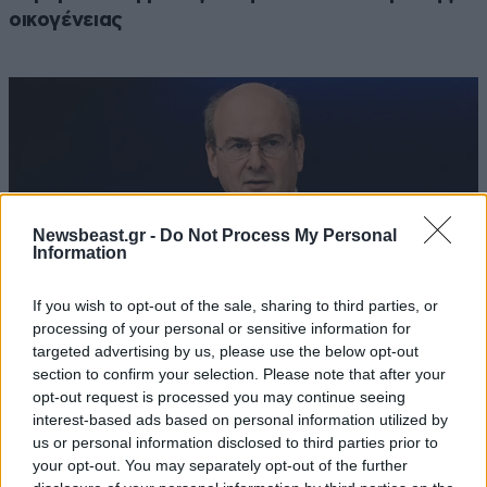
οικογένειας
Newsbeast.gr -
Do Not Process My Personal
Information
If you wish to opt-out of the sale, sharing to third parties, or
processing of your personal or sensitive information for
targeted advertising by us, please use the below opt-out
section to confirm your selection. Please note that after your
opt-out request is processed you may continue seeing
Κ. Χατδηδάκης: Άκυρες οι εγκύκλιοι που δεν
interest-based ads based on personal information utilized by
έχουν δημοσιευτεί στις ιστοσελίδες των
us or personal information disclosed to third parties prior to
φορέων – Τι θα ισχύει από 1η Οκτωβρίου
your opt-out. You may separately opt-out of the further