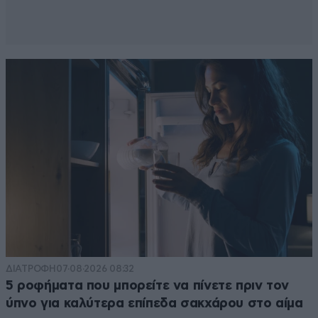
mrb να το επιβεβαιώσει...μέχρι τότε 15 μονάδες
μπροστά ο Μητσοτάκης και πάει για νέα
αυτοδυναμία. Καλό ύπνο.
Απαντήστε
0
0
@//1+1//
30·10·2025 11:27
Πίσω έχει η αχλάδα την ουρά.
Απαντήστε
0
0
ΔΙΑΤΡΟΦΗ
07·08·2026 08:32
5 ροφήματα που μπορείτε να πίνετε πριν τον
ύπνο για καλύτερα επίπεδα σακχάρου στο αίμα