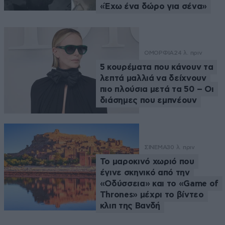
«Έχω ένα δώρο για σένα»
ΟΜΟΡΦΙΑ
24 λ. πριν
5 κουρέματα που κάνουν τα
λεπτά μαλλιά να δείχνουν
πιο πλούσια μετά τα 50 – Οι
διάσημες που εμπνέουν
ΣΙΝΕΜΑ
30 λ. πριν
Το μαροκινό χωριό που
έγινε σκηνικό από την
«Οδύσσεια» και το «Game of
Thrones» μέχρι το βίντεο
κλιπ της Βανδή