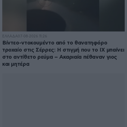
Όποιος δει τις εικόνες του κτιρίου και την
παρουσίαση καταλαβαίνει πόσο δουλειά έγινε. Θερμά
συγχαρητήρια τόσο στον Μυτιληναίο όσο και στον
Βαρώτσο για το έργο που χάρισαν στις ένοπλες
δυνάμεις.
ΕΛΛΑΔΑ
07·08·2026 11:26
Βίντεο-ντοκουμέντο από το θανατηφόρο
Απαντήστε
0
0
τροχαίο στις Σέρρες: Η στιγμή που το ΙΧ μπαίνει
στο αντίθετο ρεύμα – Ακαριαία πέθαναν γιος
και μητέρα
Είναι να γελάς
30·10·2025 09:10
Όταν η αντιπολίτευση δεν έχει να πει τίποτα στους
πολίτες, ασχολούνται με το αν είναι καλές οι σχέσεις
του Μητσοτάκη με τον Δένδια. Έτσι και αλλιώς ο
Μητσοτάκης δεν έχει αντίπαλο οπότε ας κάνουμε λίγο
μεσημεριανό.. λίγο ίντριγκα
Απαντήστε
0
0