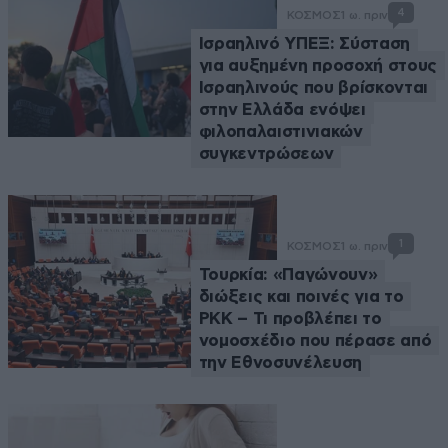
4
ΚΟΣΜΟΣ
1 ω. πριν
Ισραηλινό ΥΠΕΞ: Σύσταση
για αυξημένη προσοχή στους
Ισραηλινούς που βρίσκονται
στην Ελλάδα ενόψει
φιλοπαλαιστινιακών
συγκεντρώσεων
1
ΚΟΣΜΟΣ
1 ω. πριν
Τουρκία: «Παγώνουν»
διώξεις και ποινές για το
PKK – Τι προβλέπει το
νομοσχέδιο που πέρασε από
την Εθνοσυνέλευση