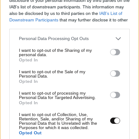
disclosure of your personal information by third parties on the
IAB’s list of downstream participants. This information may
also be disclosed by us to third parties on the
IAB’s List of
Downstream Participants
that may further disclose it to other
third parties.
Please note that this website/app uses one or more Google
Personal Data Processing Opt Outs
services and may gather and store information including but
not limited to your visit or usage behaviour. You may click to
I want to opt-out of the Sharing of my
personal data.
grant or deny consent to Google and its third-party tags to
Opted In
use your data for below specified purposes in below Google
consent section.
I want to opt-out of the Sale of my
Personal Data.
Opted In
I want to opt-out of processing my
Personal Data for Targeted Advertising.
Opted In
I want to opt-out of Collection, Use,
Retention, Sale, and/or Sharing of my
Personal Data that Is Unrelated with the
Purposes for which it was collected.
Opted Out