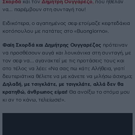
Σκορδά
και τον
Δημήτρη Ουγγαρέζο
, που ήθελαν
να… παρέμβουν στη συνταγή του!
Ειδικότερα, ο αγαπημένος σεφ ετοίμαζε κεφτεδάκια
κοτόπουλου με πατάτες στο «Buongiorno».
Φαίη Σκορδά και Δημήτρης Ουγγαρέζος
πρότειναν
να προσθέσουν αυγά και λουκάνικα στη συνταγή, με
τον σεφ να… αγανακτεί με τις προτάσεις τους και
στο τέλος να λέει: «Να σας πω κάτι; Αλήθεια, γιατί
δευτεριάτικα θέλετε να με κάνετε να μιλήσω άσχημα;
Δηλαδή, με τσιγκλάτε, με τσιγκλάτε, αλλά δεν θα
κρατηθώ, άνθρωπος είμαι!
Θα ανοίξω το στόμα μου
κι αν το κάνω, τελείωσε!».