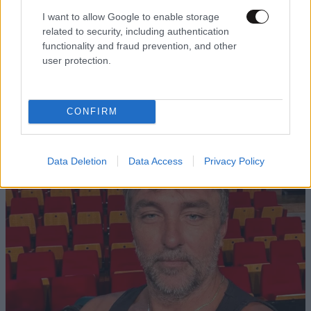
I want to allow Google to enable storage
related to security, including authentication
functionality and fraud prevention, and other
FITNESS
09·08·2026 09:30
user protection.
Οι 5 ασκήσεις που πρέπει να κάνετε για μια ζωή
με δύναμη και αυτονομία – Ένα απλό αλλά
ιδανικό πρόγραμμα καθώς μεγαλώνετε
CONFIRM
Data Deletion
Data Access
Privacy Policy