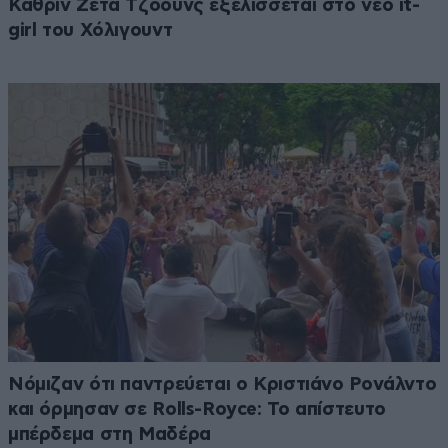
Κάθριν Ζέτα Τζόουνς εξελίσσεται στο νέο it-
girl του Χόλιγουντ
Νόμιζαν ότι παντρεύεται ο Κριστιάνο Ρονάλντο
και όρμησαν σε Rolls-Royce: Το απίστευτο
μπέρδεμα στη Μαδέρα