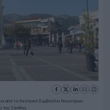
α από το Κεντρικό Συμβούλιο Νεωτέρων
ύ της Ξάνθης.