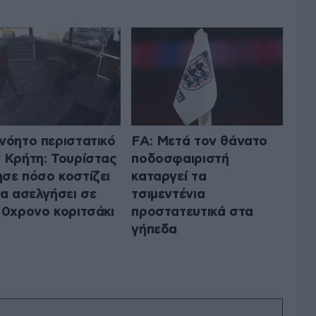
νόητο περιστατικό
FA: Μετά τον θάνατο
 Κρήτη: Τουρίστας
ποδοσφαιριστή
σε πόσο κοστίζει
καταργεί τα
να ασελγήσει σε
τσιμεντένια
10χρονο κοριτσάκι
προστατευτικά στα
γήπεδα