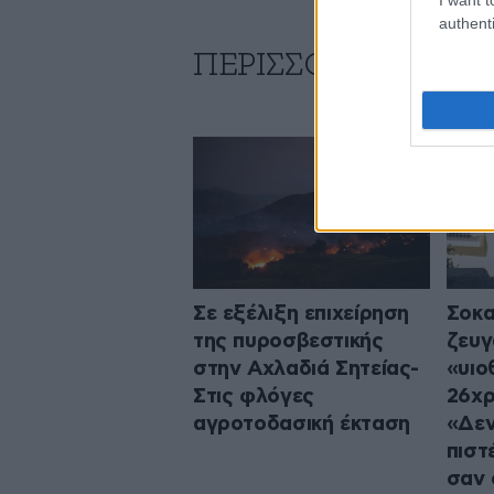
authenti
ΠΕΡΙΣΣΟΤΕΡΑ ΑΠΟ
Σε εξέλιξη επιχείρηση
Σοκα
της πυροσβεστικής
ζευγ
στην Αχλαδιά Σητείας-
«υιο
Στις φλόγες
26χρ
αγροτοδασική έκταση
«Δεν
πιστ
σαν 