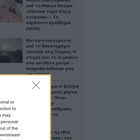
Αθηνά Οικονομάκου
από τα Μπόρα Μπόρα:
«Έσκασε τώρα όλη η
κούραση» – Το
απρόοπτο πρόβλημα
υγείας
Βίντεο-ντοκουμέντο
από το θανατηφόρο
τροχαίο στις Σέρρες: Η
στιγμή που το ΙΧ μπαίνει
στο αντίθετο ρεύμα –
Ακαριαία πέθαναν γιος
και μητέρα
Ζώδια σήμερα: Η Σελήνη
στους Διδύμους φέρνει
ανατροπές – Ποιοι
sonal or
δέχονται την
ection to
ευεργετική επίδραση
ou may
του Δία από το
απόγευμα;
 personal
out of the
Ζευγάρι από τις ΗΠΑ
 downstream
που «υιοθέτησε» τον