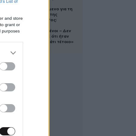
B’s List of
Αφγανό
κατηγορούμενο για τη
δολοφονία της
er and store
Ελίζαμπεθ Ρος:
to grant or
«Είμαστε
ed purposes
συντετριμμένοι – Δεν
έδειξε ποτέ ότι ήταν
ικανός για κάτι τέτοιο»