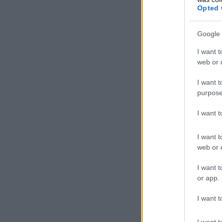
Opted 
Google 
I want t
web or d
I want t
purpose
I want 
I want t
web or d
I want t
or app.
I want t
I want t