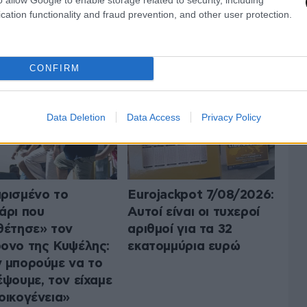
cation functionality and fraud prevention, and other user protection.
 ΤΗΝ ΕΛΛΑΔΑ
ΟΛΑ ΤΑ ΑΡΘΡΑ
CONFIRM
Data Deletion
Data Access
Privacy Policy
ρισμένο το
Eurojackpot 7/08/2026:
άρι που
Αυτοί είναι οι τυχεροί
θέτησε» τον
αριθμοί για τα 32
ονο της Κυψέλης:
εκατομμύρια ευρώ
 μπορούμε να το
έψουμε, τον είχαμε
οικογένεια»