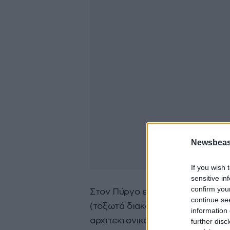
Newsbeast
If you wish 
sensitive in
confirm you
Στον Πύργο είναι εμφανής οι επι
continue se
(τοξωτά διακοσμητικά, γραμμικές 
information 
αρχιτεκτονικά και μορφολογικά 
further disc