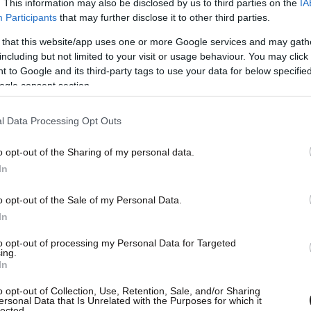
. This information may also be disclosed by us to third parties on the
IA
ές μεταβολές. Το αρχικό νεοκλασικό ύφος
Participants
that may further disclose it to other third parties.
 του 1938, οπότε αποκτά χαρακτήρα αρ ντεκό.
 that this website/app uses one or more Google services and may gath
αρακτήρας της πλατείας: από περιοχή
including but not limited to your visit or usage behaviour. You may click 
ίκησης γίνεται το κοινωνικό και πολεοδομικό
 to Google and its third-party tags to use your data for below specifi
μερα ο πύργος αποτελεί τοπόσημο και σημείο
ogle consent section.
 τους επισκέπτες.
l Data Processing Opt Outs
μνημείου εστιάζεται στο γεγονός ότι αποτελεί
o opt-out of the Sharing of my personal data.
ασκευή που συνδέεται με την ιστορία της
In
ν Ξάνθη.
o opt-out of the Sale of my Personal Data.
In
to opt-out of processing my Personal Data for Targeted
ing.
In
o opt-out of Collection, Use, Retention, Sale, and/or Sharing
ersonal Data that Is Unrelated with the Purposes for which it
lected.