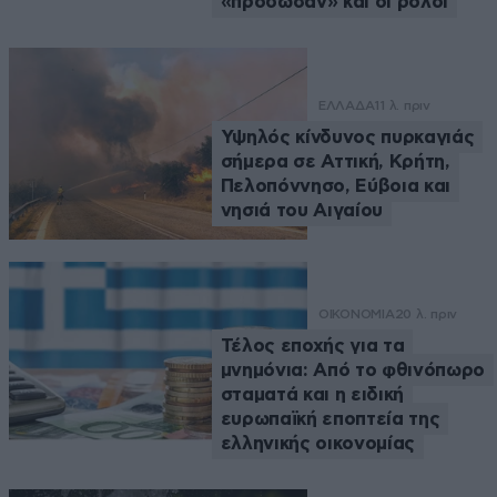
«πρόδωσαν» και οι ρόλοι
ΕΛΛΑΔΑ
11 λ. πριν
Υψηλός κίνδυνος πυρκαγιάς
σήμερα σε Αττική, Κρήτη,
Πελοπόννησο, Εύβοια και
νησιά του Αιγαίου
ΟΙΚΟΝΟΜΙΑ
20 λ. πριν
Τέλος εποχής για τα
μνημόνια: Από το φθινόπωρο
σταματά και η ειδική
ευρωπαϊκή εποπτεία της
ελληνικής οικονομίας