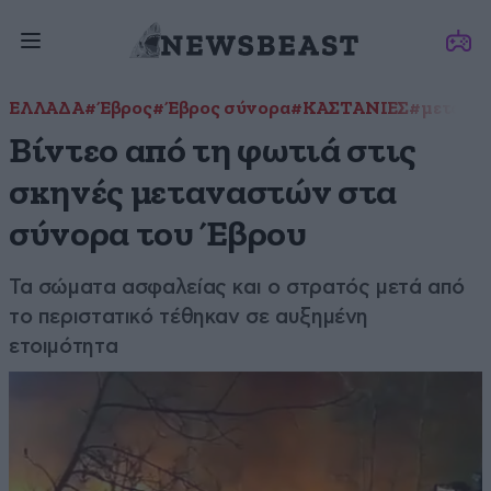
ΕΛΛΑΔΑ
#Έβρος
#Έβρος σύνορα
#ΚΑΣΤΑΝΙΕΣ
#μετανά
Βίντεο από τη φωτιά στις
σκηνές μεταναστών στα
σύνορα του Έβρου
Τα σώματα ασφαλείας και ο στρατός μετά από
το περιστατικό τέθηκαν σε αυξημένη
ετοιμότητα