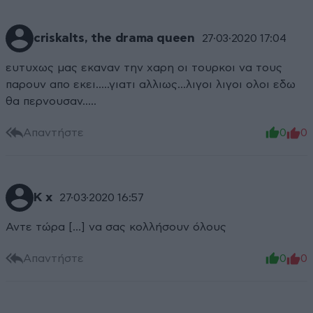
criskalts, the drama queen
27·03·2020 17:04
ευτυχως μας εκαναν την χαρη οι τουρκοι να τους
παρουν απο εκει.....γιατι αλλιως...λιγοι λιγοι ολοι εδω
θα περνουσαν.....
Απαντήστε
0
0
K x
27·03·2020 16:57
Αντε τώρα [...] να σας κολλήσουν όλους
Απαντήστε
0
0