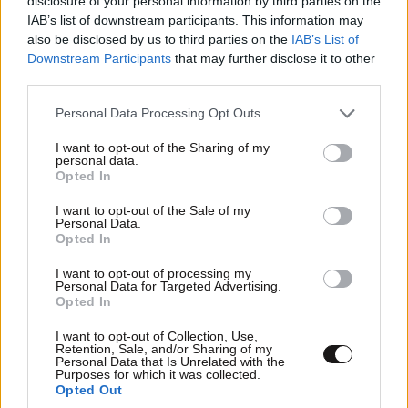
disclosure of your personal information by third parties on the
IAB’s list of downstream participants. This information may
also be disclosed by us to third parties on the
IAB’s List of
Downstream Participants
that may further disclose it to other
third parties.
Ακολουθήστε το
NEWSBEAST
στο
Google News
Please note that this website/app uses one or more Google
Personal Data Processing Opt Outs
και μάθετε πρώτοι όλες τις ειδήσεις
services and may gather and store information including but
not limited to your visit or usage behaviour. You may click to
I want to opt-out of the Sharing of my
personal data.
grant or deny consent to Google and its third-party tags to
Opted In
use your data for below specified purposes in below Google
consent section.
I want to opt-out of the Sale of my
Personal Data.
Opted In
I want to opt-out of processing my
Personal Data for Targeted Advertising.
Opted In
I want to opt-out of Collection, Use,
Retention, Sale, and/or Sharing of my
Personal Data that Is Unrelated with the
Purposes for which it was collected.
Opted Out