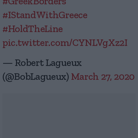
#GreekBorders
#IStandWithGreece
#HoldTheLine
pic.twitter.com/CYNLVgXz2I
— Robert Lagueux
(@BobLagueux)
March 27, 2020