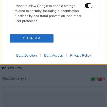
Xαρακτήρες: 0/1000
I want to allow Google to enable storage
related to security, including authentication
Διαβάστε και ακολουθήστε τους κανόνες σχολιασμού
functionality and fraud prevention, and other
user protection.
ΠΡΟΣΘΗΚΗ
CONFIRM
The spartan
27·03·2020 18:02
Data Deletion
Data Access
Privacy Policy
Αντε τώρα εσεις εκει πάνω να πατε ξανα στην
Αδριανούπολη και να ψωνιζεται μετα απο ολα αυτα
που έγιναν.
Απαντήστε
0
0